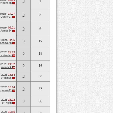
0
1
от
penson
годня
14:07
0
3
т
Danny07
годня
08:01
0
6
т
James34
Вчера
11:25
0
19
mealive78
8.2026
22:13
0
18
ancatrader
8.2026
21:52
0
16
т
mannick
8.2026
18:54
0
38
от
minex
7.2026
18:14
0
87
speter441
7.2026
16:22
0
68
от
Keith
7.2026
10:35