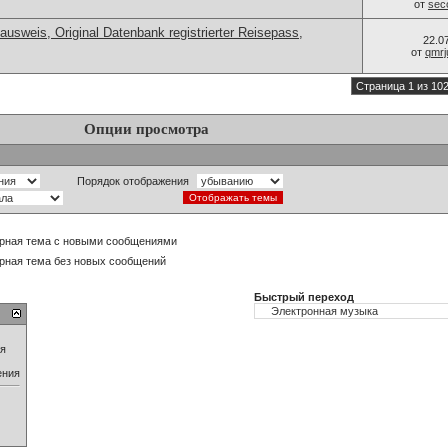
от
sec
ausweis, Original Datenbank registrierter Reisepass,
22.0
от
qmrj
Страница 1 из 10
Опции просмотра
Порядок отображения
рная тема с новыми сообщениями
рная тема без новых сообщений
Быстрый переход
ия
ения