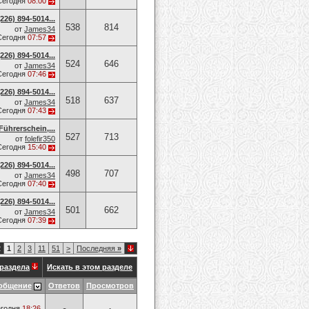
Сегодня
08:00
26) 894-5014​...
538
814
от
James34
Сегодня
07:57
26) 894-5014​...
524
646
от
James34
Сегодня
07:46
26) 894-5014​...
518
637
от
James34
Сегодня
07:43
Führerschein,...
527
713
от
folefir350
Сегодня
15:40
26) 894-5014​...
498
707
от
James34
Сегодня
07:40
26) 894-5014​...
501
662
от
James34
Сегодня
07:39
2
1
2
3
11
51
>
Последняя
»
раздела
Искать в этом разделе
общение
Ответов
Просмотров
годня
18:26