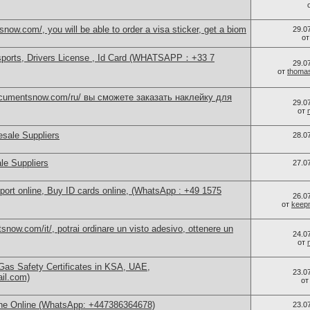
now.com/, you will be able to order a visa sticker, get a biom
29.0
о
sports, Drivers License , Id Card (WHATSAPP：+33 7
29.0
от
thoma
documentsnow.com/ru/ вы сможете заказать наклейку для
29.0
от
sale Suppliers
28.0
le Suppliers
27.0
port online, Buy ID cards online, (WhatsApp : +49 1575
26.0
от
keep
now.com/it/, potrai ordinare un visto adesivo, ottenere un
24.0
от
as Safety Certificates in KSA, UAE,
23.0
ail.com)
о
ne Online (WhatsApp: +447386364678)
23.0