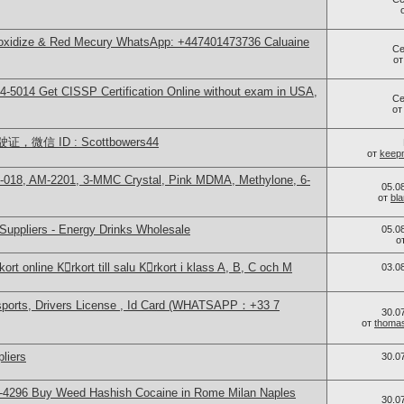
 oxidize & Red Mecury WhatsApp: +447401473736 Caluaine
Се
о
-5014​ Get CISSP Certification Online without exam in USA,
Се
о
信 ID : Scottbowers44
от
keep
-018, AM-2201, 3-MMC Crystal, Pink MDMA, Methylone, 6-
05.0
от
bl
Suppliers - Energy Drinks Wholesale
05.0
о
ort online Kِrkort till salu Kِrkort i klass A, B, C och M
03.0
sports, Drivers License , Id Card (WHATSAPP：+33 7
30.0
от
thoma
liers
30.0
-4296 Buy Weed Hashish Cocaine in Rome Milan Naples
30.0