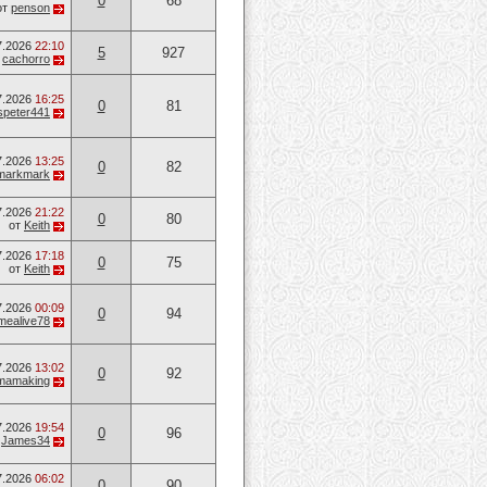
0
68
от
penson
7.2026
22:10
5
927
т
cachorro
7.2026
16:25
0
81
speter441
7.2026
13:25
0
82
markmark
7.2026
21:22
0
80
от
Keith
7.2026
17:18
0
75
от
Keith
7.2026
00:09
0
94
mealive78
7.2026
13:02
0
92
mamaking
7.2026
19:54
0
96
т
James34
7.2026
06:02
0
90