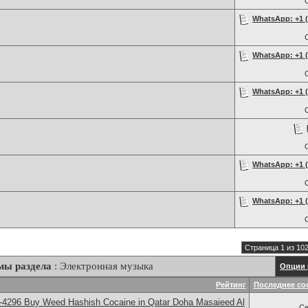
WhatsApp: +1 (2
WhatsApp: +1 (2
WhatsApp: +1 (2
WhatsApp: +1 (2
WhatsApp: +1 (2
Страница 1 из 10
мы раздела
: Электронная музыка
Опции 
Рейтинг
Последнее со
-4296 Buy Weed Hashish Cocaine in Qatar Doha Masaieed Al
Се