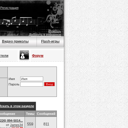
|
Регистрация
Помощь
Добавить в избранное
Видео приколы
Flash-игры
атели
Форум
Имя
Пароль
Искать в этом разделе
ообщение
Темы
Сообщений
26) 894-5014​...
559
811
от
James34