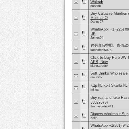
Wakrah
penson
Buy Caluanie Muelear
Muelear O
Danny07
WhatsApp: +1 (226) 894
UK
James34
购买真假护照、真假驾驶证，微
keepmealive78
Click to Buy Pure JWH
APB, Now
blancatrader
Soft Drinks Wholesale 
mannick
Kِp kِrkort Skaffa kِrk
minex
Buy real and fake Pas
53827675)
thomaspeter441
Diapers wholesale Supp
Keith
WhatsApp +1(581) 942