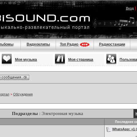
Вход
льбомы
Видеоклипы
Топ Радио
Радиостанции
Моя музыка
Моя страница
Пользов
портал
>
Обсуждения
Подразделы
: Электронная музыка
Последнее с
WhatsApp: +1 (2