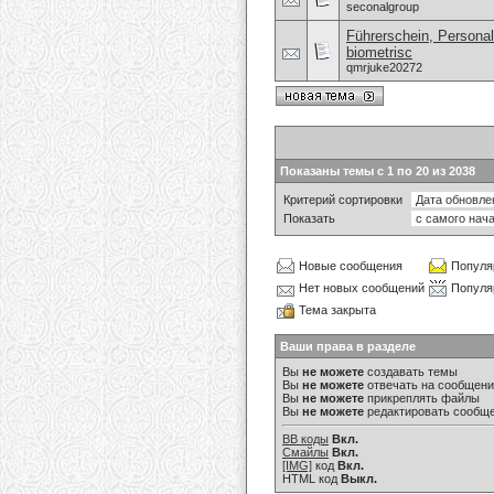
seconalgroup
Führerschein, Personal
biometrisc
qmrjuke20272
Показаны темы с 1 по 20 из 2038
Критерий сортировки
Показать
Новые сообщения
Популя
Нет новых сообщений
Популя
Тема закрыта
Ваши права в разделе
Вы
не можете
создавать темы
Вы
не можете
отвечать на сообщен
Вы
не можете
прикреплять файлы
Вы
не можете
редактировать сообщ
BB коды
Вкл.
Смайлы
Вкл.
[IMG]
код
Вкл.
HTML код
Выкл.