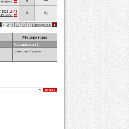
onalgroup
7.2026
16:43
0
91
uke20272
2
1
2
3
11
51
>
Последняя
»
Модераторы
Модераторы : 1
Вячеслав Серёгин