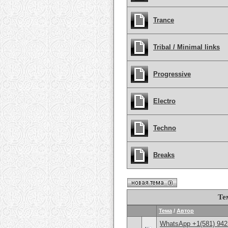
Trance
Tribal / Minimal links
Progressive
Electro
Techno
Breaks
Те
Тема
/
Автор
WhatsApp +1(581) 942