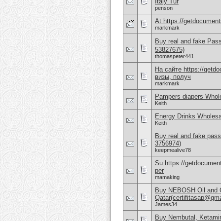
Italy Tur
penson
At https://getdocuments
markmark
Buy real and fake Pas
53827675)
thomaspeter441
На сайте https://get
визы, получ
markmark
Pampers diapers Whole
Keith
Energy Drinks Wholesa
Keith
Buy real and fake pass
3756974)
keepmealive78
Su https://getdocuments
per
mamaking
Buy NEBOSH Oil and G
Qatar(certifitasap@gm
James34
Buy Nembutal, Ketami