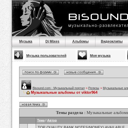
Музыка
Dj Mixes
Альбомы
Видеоклипы
Музыка пользователей
Моя музыка
Bisound.com - Музыкальный портал
>
Релизы
>
Музыкальные а
Музыкальные альбомы от viktor964
Темы раздела
: Музыкальные альбомы
Тема
/
Автор
TOP QUALITY BANK NOTES(MONEY) AVAILABLE