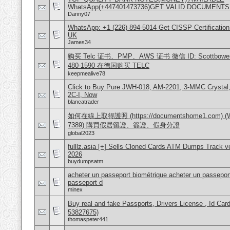
WhatsApp(+447401473736)GET VALID DOCUMENTS
Danny07
WhatsApp: +1 (226) 894-5014​ Get CISSP Certification
UK
James34
购买 Telc 证书、PMP、AWS 证书 微信 ID: Scottbowers44
480-1590 在德国购买 TELC
keepmealive78
Click to Buy Pure JWH-018, AM-2201, 3-MMC Crysta
2C-I, Now
blancatrader
如何在線上取得護照 (https://documentshome1.com) (Wh
7389) 購買假居留證、簽證、假身分證
global2023
fulllz.asia [+] Sells Cloned Cards ATM Dumps Track 
2026
buydumpsatm
acheter un passeport biométrique acheter un passeport
passeport d
minex
Buy real and fake Passports, Drivers License , Id
53827675)
thomaspeter441