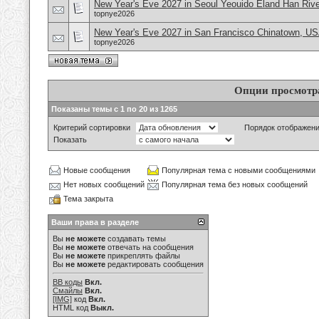
New Year's Eve 2027 in Seoul Yeouido Eland Han Rive
topnye2026
New Year's Eve 2027 in San Francisco Chinatown, U
topnye2026
Опции просмотр
Показаны темы с 1 по 20 из 1265
Критерий сортировки
Порядок отображен
Показать
Новые сообщения
Популярная тема с новыми сообщениями
Нет новых сообщений
Популярная тема без новых сообщений
Тема закрыта
Ваши права в разделе
Вы
не можете
создавать темы
Вы
не можете
отвечать на сообщения
Вы
не можете
прикреплять файлы
Вы
не можете
редактировать сообщения
BB коды
Вкл.
Смайлы
Вкл.
[IMG]
код
Вкл.
HTML код
Выкл.