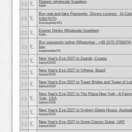
Diapers wholesale Suppliers
Keith
Buy real and fake Passports, Drivers License , Id
53827675)
thomaspeter441
Energy Drinks Wholesale Suppliers
Keith
Buy passports online (WhatsApp : +49 1575 3756974),
buy
keepmealive78
New Year's Eve 2027 in Zagreb, Croatia
topnye2026
New Year's Eve 2027 in Vilhena, Brazil
topnye2026
New Year's Eve 2027 in Tower Bridge and Tower of L
topnye2026
New Year's Eve 2027 in The Plaza New York - A Fair
York, USA
topnye2026
New Year's Eve 2027 in Sydney Opera House, Austral
topnye2026
New Year's Eve 2027 in Snow Classic Dubai, UAE
topnye2026