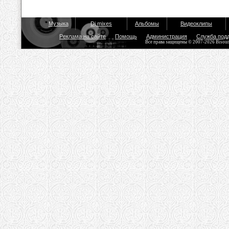
Музыка
Dj mixes
Альбомы
Видеоклипы
Реклама на сайте
Помощь
Администрация
Служба под
Все права защищены © 2007-2026 Bisou