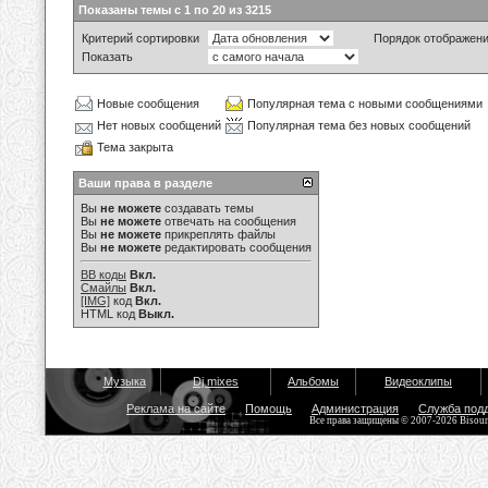
Показаны темы с 1 по 20 из 3215
Критерий сортировки
Порядок отображен
Показать
Новые сообщения
Популярная тема с новыми сообщениями
Нет новых сообщений
Популярная тема без новых сообщений
Тема закрыта
Ваши права в разделе
Вы
не можете
создавать темы
Вы
не можете
отвечать на сообщения
Вы
не можете
прикреплять файлы
Вы
не можете
редактировать сообщения
BB коды
Вкл.
Смайлы
Вкл.
[IMG]
код
Вкл.
HTML код
Выкл.
Музыка
Dj mixes
Альбомы
Видеоклипы
Реклама на сайте
Помощь
Администрация
Служба под
Все права защищены © 2007-2026 Bisou