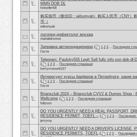
MMN DOB DL
hotseller68
购买假币（微信ID：wilsonyati）购买人民币（CNY
币（
wilsonyati
логопед-дефектолог москва
mahaleksmos
Заправка автокондиционера
(
1
2
3
...
Последняя стр
Гостя
Telegram: Paulsky555 Legit Sell fullz info ssn dob d
(
1
2
3
...
Последняя страница
)
kerrycrossett157
Интересуют курсы барберов в Петербурге, какие в
(
1
2
3
...
Последняя страница
)
Гостя
Briansclub 2024 – Briansclub CVV2 & Dumps Shop - 
Wellcome
(
1
2
3
...
Последняя страница
)
fullzssn
DO YOU URGENTLY NEED A REAL PASSPORT, DRI
RESIDENCE PERMIT, TOEFL –
(
1
2
3
...
Последняя 
jerryroy
DO YOU URGENTLY NEED A DRIVER'S LICENSE, P
RESIDENCE PERMITS, TOEFL
(
1
2
3
...
Последняя 