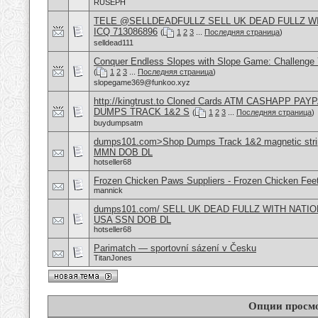
RUSEPH
TELE @SELLDEADFULLZ SELL UK DEAD FULLZ W
ICQ 713086896
(
1
2
3
...
Последняя страница
)
selldead111
Conquer Endless Slopes with Slope Game: Challenge Y
(
1
2
3
...
Последняя страница
)
slopegame369@funkoo.xyz
http://kingtrust.to Cloned Cards ATM CASHAPP P
DUMPS TRACK 1&2 S
(
1
2
3
...
Последняя страница
)
buydumpsatm
dumps101.com>Shop Dumps Track 1&2 magnetic strip
MMN DOB DL
hotseller68
Frozen Chicken Paws Suppliers - Frozen Chicken Feet
mannick
dumps101.com/ SELL UK DEAD FULLZ WITH NATION
USA SSN DOB DL
hotseller68
Parimatch — sportovní sázení v Česku
TitanJones
Опции просм