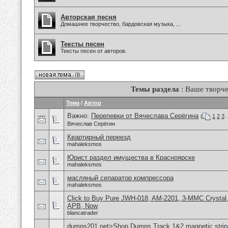
Авторская песня
Домашнее творчество, бардовская музыка, ...
Тексты песен
Тексты песен от авторов.
Темы раздела
: Ваше творче
Тема
/
Автор
Важно:
Перепевки от Вячеслава Серёгина
(
1
2
3
.
Вячеслав Серёгин
Квартирный переезд
mahaleksmos
Юрист раздел имущества в Красноярске
mahaleksmos
масляный сепаратор компрессора
mahaleksmos
Click to Buy Pure JWH-018, AM-2201, 3-MMC Crystal
APB, Now
blancatrader
dumps201.net>Shop Dumps Track 1&2 magnetic stripe