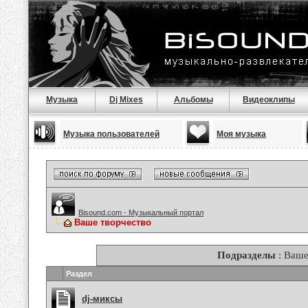
Музыка
Dj Mixes
Альбомы
Видеоклипы
Музыка пользователей
Моя музыка
Bisound.com - Музыкальный портал
Ваше творчество
Подразделы
: Ваше
Раздел
dj-миксы