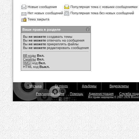
Новые сообщения
Популярная тема с новыми сообщениями
Нет новых сообщений
Популярная тема без новых сообщений
Тема закрыта
Ваши права в разделе
Вы
не можете
создавать темы
Вы
не можете
отвечать на сообщения
Вы
не можете
прикреплять файлы
Вы
не можете
редактировать сообщения
BB коды
Вкл.
Смайлы
Вкл.
[IMG]
код
Вкл.
HTML код
Выкл.
Музыка
Dj mixes
Альбомы
Видеоклипы
Реклама на сайте
Помощь
Администрация
Служба под
Все права защищены © 2007-2026 Bisou