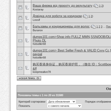
Ваша ферма від проєкту до результату
(
1
2
)
Kostaray
Довідка для роботи за кордоном
(
1
2
)
Lossif
Бальзамы и кондиционеры для волос
(
1
2
3
...
Пос
Buranov
dumps101.com>Shop info FULLZ MMN,SSN/DOB/DL/
Photo DL
hotseller68
dumps101.com> Best Seller Fresh & VALID Cvvv,Cc,f
paypal
hotseller68
购买香港身份证，购买香港护照，（微信 ID：Scottbo
&#
keepmealive78
Оп
Показаны темы с 1 по 20 из 31580
Критерий сортировки
Порядок отображен
Показать