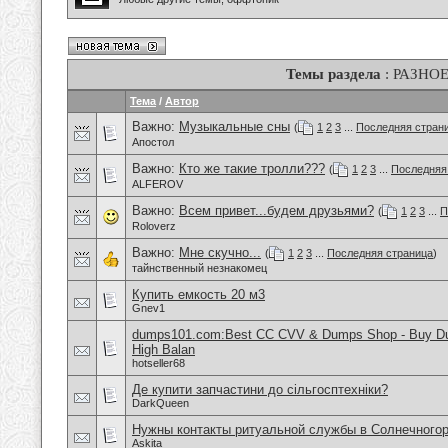
Темы раздела
: РАЗНО
Тема
/
Автор
Важно:
Музыкальные сны
(
1
2
3
...
Последняя стран
Апостол
Важно:
Кто же такие тролли???
(
1
2
3
...
Последняя
ALFEROV
Важно:
Всем привет...будем друзьями?
(
1
2
3
...
П
Roloverz
Важно:
Мне скучно...
(
1
2
3
...
Последняя страница
)
тайнственный незнакомец
Купить емкость 20 м3
Gnev1
dumps101.com:Best CC CVV & Dumps Shop - Buy Dum
High Balan
hotseller68
Де купити запчастини до сільгосптехніки?
DarkQueen
Нужны контакты ритуальной службы в Солнечного
Askita