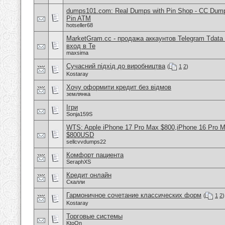
dumps101.com: Real Dumps with Pin Shop - CC Dum
Pin ATM
hotseller68
MarketGram.cc - продажа аккаунтов Telegram Tdata 
вход в Te
maxsima
Сучасний підхід до виробництва
(
1
2
)
Kostaray
Хочу оформити кредит без відмов
землянка
Ігри
Sonja159S
WTS: Apple iPhone 17 Pro Max $800,iPhone 16 Pro 
$800USD
sellcvvdumps22
Комфорт пациента
SeraphXS
Кредит онлайн
Скалли
Гармоничное сочетание классических форм
(
1
2
)
Kostaray
Торговые системы
KtoOn