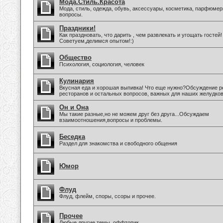
Мода.Стиль.Красота
Мода, стиль, одежда, обувь, аксессуары, косметика, парфюмер
вопросы.
Праздники!
Как праздновать, что дарить , чем развлекать и угощать гостей!
Советуем,делимся опытом!:)
Общество
Психология, социология, человек
Кулинария
Вкусная еда и хорошая выпивка! Что еще нужно?Обсуждение р
ресторанов и остальных вопросов, важных для наших желудков
Он и Она
Мы такие разные,но не можем друг без друга...Обсуждаем
взаимоотношения,вопросы и проблемы.
Беседка
Раздел для знакомства и свободного общения
Юмор
Флуд
Флуд, флейм, споры, ссоры и прочее.
Прочее
Любые другие темы, оффтопик