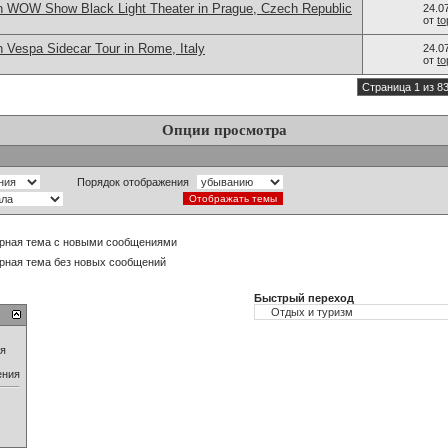
n WOW Show Black Light Theater in Prague, Czech Republic
24.0
от
t
 Vespa Sidecar Tour in Rome, Italy
24.0
от
t
Страница 1 из 8
Опции просмотра
Порядок отображения
рная тема с новыми сообщениями
рная тема без новых сообщений
Быстрый переход
ия
ения