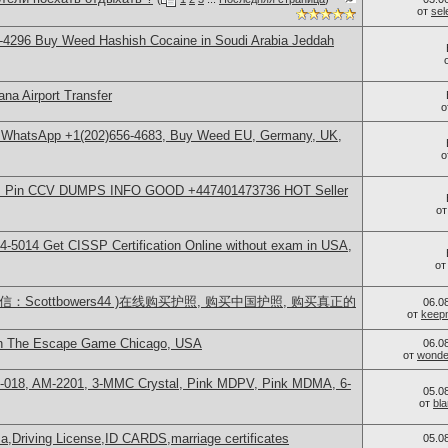
от
se
-4296 Buy Weed Hashish Cocaine in Soudi Arabia Jeddah
na Airport Transfer
о
, WhatsApp +1(202)656-4683, Buy Weed EU, Germany, UK,
о
rds Pin CCV DUMPS INFO GOOD +447401473736 HOT Seller
о
-5014​ Get CISSP Certification Online without exam in USA,
о
：Scottbowers44 )在线购买护照, 购买中国护照, 购买真正的
06.0
от
keep
in The Escape Game Chicago, USA
06.0
от
wonder
H-018, AM-2201, 3-MMC Crystal, Pink MDPV, Pink MDMA, 6-
05.0
от
bl
a,Driving License,ID CARDS,marriage certificates
05.0