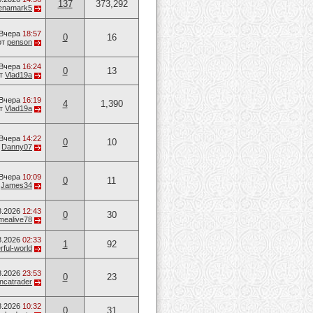
137
373,292
lenamark5
Вчера
18:57
0
16
от
penson
Вчера
16:24
0
13
т
Vlad19a
Вчера
16:19
4
1,390
т
Vlad19a
Вчера
14:22
0
10
т
Danny07
Вчера
10:09
0
11
т
James34
8.2026
12:43
0
30
mealive78
8.2026
02:33
1
92
ful-world
8.2026
23:53
0
23
ancatrader
8.2026
10:32
0
31