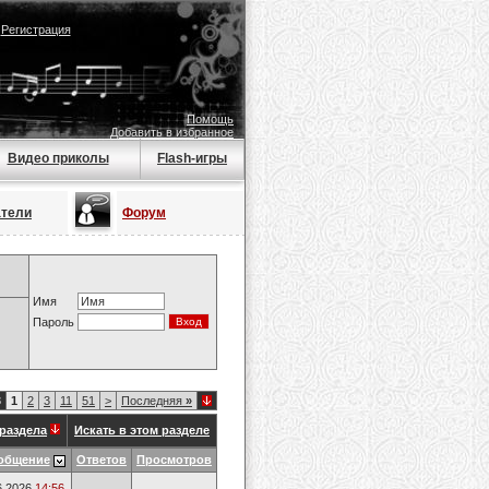
|
Регистрация
Помощь
Добавить в избранное
Видео приколы
Flash-игры
атели
Форум
Имя
Пароль
3
1
2
3
11
51
>
Последняя
»
раздела
Искать в этом разделе
общение
Ответов
Просмотров
6.2026
14:56