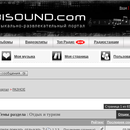
Вход
льбомы
Видеоклипы
Топ Радио
Радиостанции
Моя музыка
Моя страница
Пользов
портал
>
РАЗНОЕ
Страница 1 из 8
Темы раздела
: Отдых и туризм
Опции 
Рейтинг
Последнее со
тели поехать отдыхать ?
(
1
2
3
...
Последняя страница
)
03.0