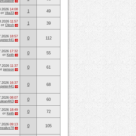
urkudaste
8.2026
14:08
1
49
от
Vita33
8.2026
11:57
1
39
от
Olesh
7.2026
18:57
0
112
speter441
7.2026
17:32
0
55
от
Keith
7.2026
11:37
0
61
от
penson
7.2026
16:37
0
68
speter441
7.2026
08:07
0
60
ulean4KD
7.2026
18:49
0
72
от
Keith
7.2026
09:13
0
105
mealive78