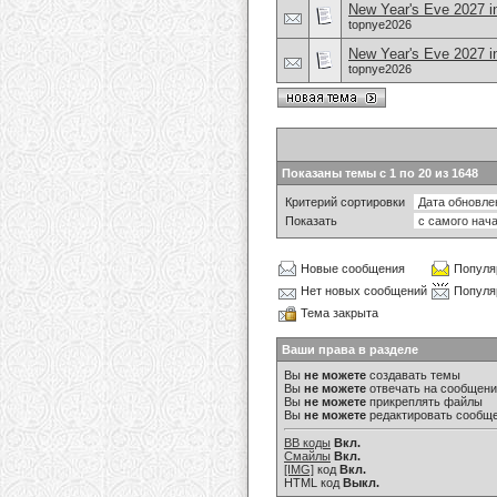
New Year's Eve 2027 i
topnye2026
New Year's Eve 2027 in
topnye2026
Показаны темы с 1 по 20 из 1648
Критерий сортировки
Показать
Новые сообщения
Популя
Нет новых сообщений
Популя
Тема закрыта
Ваши права в разделе
Вы
не можете
создавать темы
Вы
не можете
отвечать на сообщен
Вы
не можете
прикреплять файлы
Вы
не можете
редактировать сообщ
BB коды
Вкл.
Смайлы
Вкл.
[IMG]
код
Вкл.
HTML код
Выкл.