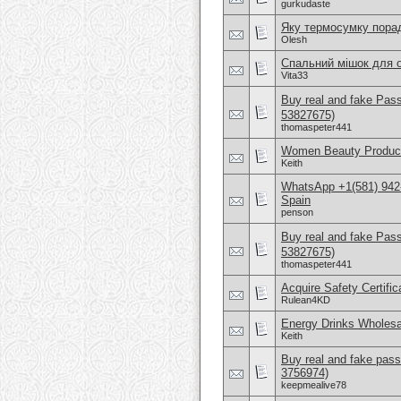
gurkudaste
Яку термосумку пора
Olesh
Спальний мішок для о
Vita33
Buy real and fake Pas
53827675)
thomaspeter441
Women Beauty Product
Keith
WhatsApp +1(581) 942-
Spain
penson
Buy real and fake Pas
53827675)
thomaspeter441
Acquire Safety Certifi
Rulean4KD
Energy Drinks Wholesa
Keith
Buy real and fake pass
3756974)
keepmealive78