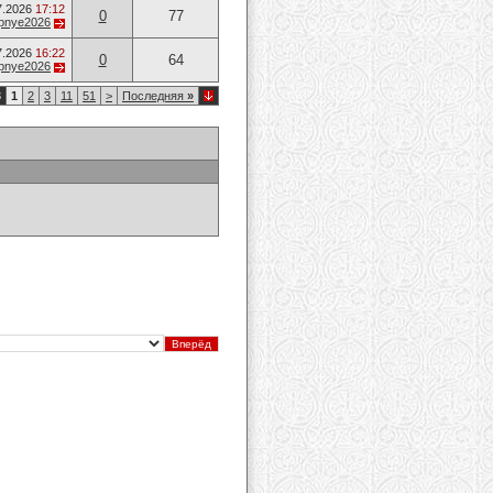
7.2026
17:12
0
77
opnye2026
7.2026
16:22
0
64
opnye2026
3
1
2
3
11
51
>
Последняя
»