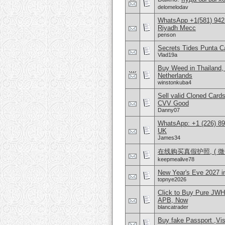
delomelodav
WhatsApp +1(581) 942
Riyadh Mecc
penson
Secrets Tides Punta Ca
Vlad19a
Buy Weed in Thailand
Netherlands
winstonkuba4
Sell valid Cloned Ca
CVV Good
Danny07
WhatsApp: +1 (226) 894
UK
James34
在线购买真假护照, ( 微信
keepmealive78
New Year's Eve 2027 
topnye2026
Click to Buy Pure JW
APB, Now
blancatrader
Buy fake Passport ,Vis