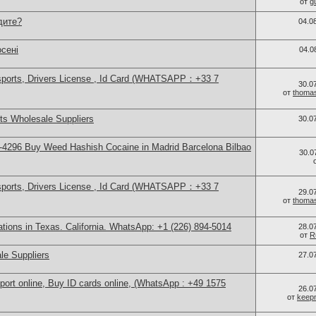
от
g
дите?
04.0
сені
04.0
sports, Drivers License , Id Card (WHATSAPP：+33 7
30.0
от
thoma
s Wholesale Suppliers
30.0
4296 Buy Weed Hashish Cocaine in Madrid Barcelona Bilbao
30.0
sports, Drivers License , Id Card (WHATSAPP：+33 7
29.0
от
thoma
cations in Texas. California. WhatsApp: +1 (226) 894-5014
28.0
от
R
le Suppliers
27.0
port online, Buy ID cards online, (WhatsApp : +49 1575
26.0
от
keep