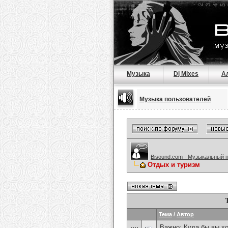
Музыка
Dj Mixes
А
Музыка пользователей
Bisound.com - Музыкальный 
Отдых и туризм
Тема
/
Автор
Важно:
Куда бы вы хо