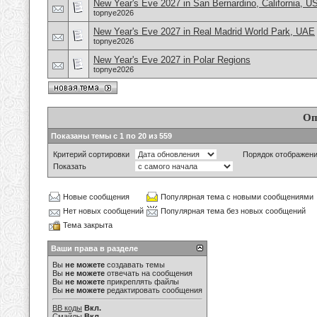
New Year's Eve 2027 in San Bernardino, California, U
topnye2026
New Year's Eve 2027 in Real Madrid World Park, UAE
topnye2026
New Year's Eve 2027 in Polar Regions
topnye2026
Оп
Показаны темы с 1 по 20 из 559
Критерий сортировки
Порядок отображен
Показать
Новые сообщения
Популярная тема с новыми сообщениями
Нет новых сообщений
Популярная тема без новых сообщений
Тема закрыта
Ваши права в разделе
Вы
не можете
создавать темы
Вы
не можете
отвечать на сообщения
Вы
не можете
прикреплять файлы
Вы
не можете
редактировать сообщения
BB коды
Вкл.
Смайлы
Вкл.