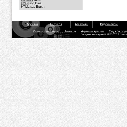
[IMG]
код
Вкл.
HTML код
Выкл.
Музыка
Dj mixes
Альбомы
Видеоклипы
Реклама на сайте
Помощь
Администрация
Служба под
Все права защищены © 2007-2026 Bisou