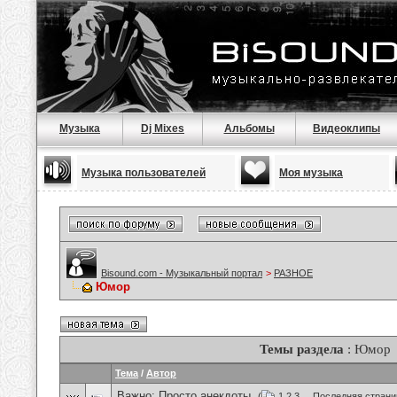
Музыка
Dj Mixes
Альбомы
Видеоклипы
Музыка пользователей
Моя музыка
Bisound.com - Музыкальный портал
>
РАЗНОЕ
Юмор
Темы раздела
: Юмор
Тема
/
Автор
Важно:
Просто анекдоты.
(
1
2
3
...
Последняя страни