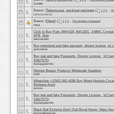
ZomBie
Важно:
Прикольные, весёлые картинки
(
1
2
3
...
По
La-Li-Lu-Le-Lo
Важно:
Юмор!
(
1
2
3
...
Последняя страница
)
Ника
Click to Buy Pure JWH-018, AM-2201, 3-MMC Crysta
APB, Now
blancatrader
Buy registered and fake passport, drivers license, Id 
gurkudaste
Buy real and fake Passports, Drivers License , Id
53827675)
thomaspeter441
Women Beauty Products Wholesale Suppliers
Keith
WhatsApp +1(581) 942-4296 Buy Weed Hashish Cocai
Brisbane Austr
penson
Buy real and fake Passports, Drivers License , Id
53827675)
thomaspeter441
Black Bull Extreme Don’t Quit Royal Honey. https://b
buyroyalhoneyvip