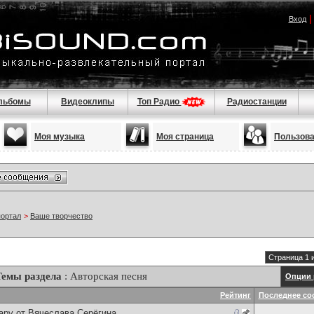
Вход
льбомы
Видеоклипы
Топ Радио
Радиостанции
Моя музыка
Моя страница
Пользов
портал
>
Ваше творчество
Страница 1 
Темы раздела
: Авторская песня
Опции 
Рейтинг
Последнее со
ару от Вячеслава Серёгина