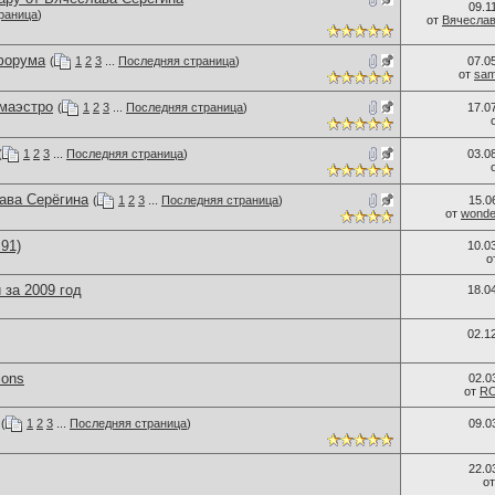
09.1
раница
)
от
Вячеслав
форума
(
1
2
3
...
Последняя страница
)
07.0
от
sam
 маэстро
(
1
2
3
...
Последняя страница
)
17.0
(
1
2
3
...
Последняя страница
)
03.0
ава Серёгина
(
1
2
3
...
Последняя страница
)
15.0
от
wonder
s91)
10.0
о
 за 2009 год
18.0
02.1
ions
02.0
от
R
(
1
2
3
...
Последняя страница
)
09.0
22.0
о