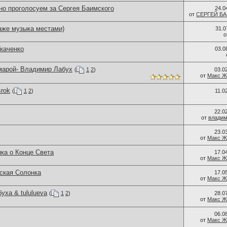
но проголосуем за Сергея Баимского
24.0
от
СЕРГЕЙ Б
аже музыка местами)
31.0
о
каченко
03.0
марой- Владимир Лабух
(
1
2
)
03.0
от
Макс Ж
srok
(
1
2
)
11.0
22.0
от
владим
23.0
от
Макс Ж
ка о Конце Света
17.0
от
Макс Ж
йская Солонка
17.0
от
Макс Ж
ха & tululueva
(
1
2
)
28.0
от
Макс Ж
06.0
от
Макс Ж