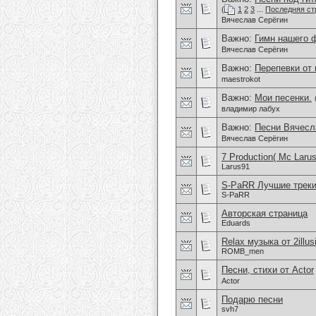
(
1
2
3
...
Последняя ст
Вячеслав Серёгин
Важно:
Гимн нашего 
Вячеслав Серёгин
Важно:
Перепевки от
maestrokot
Важно:
Мои песенки.
владимир лабух
Важно:
Песни Вячесл
Вячеслав Серёгин
7 Production( Mc Laru
Larus91
S-PaRR Лучшие треки
S-PaRR
Авторская страница
Eduards
Relax музыка от 2illus
ROMB_men
Песни, стихи от Actor
Actor
Подарю песни
svh7