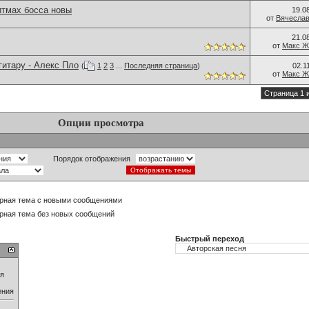
итмах босса новы
19.0
от
Вячеслав
21.0
от
Макс Ж
гитару - Алекс Пло
(
1
2
3
...
Последняя страница
)
02.1
от
Макс Ж
Страница 1 
Опции просмотра
Порядок отображения
рная тема с новыми сообщениями
рная тема без новых сообщений
Быстрый переход
ия
ения