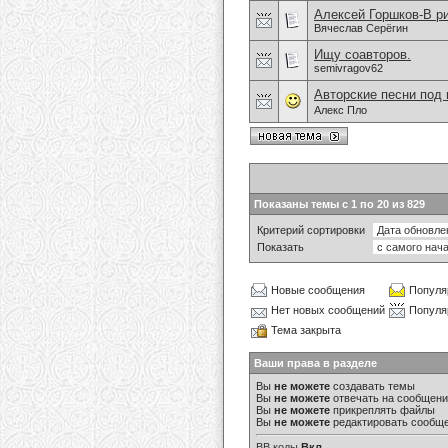
Алексей Горшков-В р
Вячеслав Серёгин
Ищу соавторов.
semivragov62
Авторские песни под 
Алекс Пло
Показаны темы с 1 по 20 из 829
Критерий сортировки
Показать
Новые сообщения
Популя
Нет новых сообщений
Популя
Тема закрыта
Ваши права в разделе
Вы
не можете
создавать темы
Вы
не можете
отвечать на сообщен
Вы
не можете
прикреплять файлы
Вы
не можете
редактировать сообщ
BB коды
Вкл.