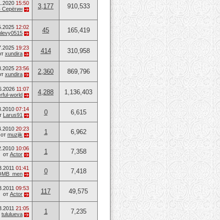
1.2020
15:50
3,177
910,533
 Серёгин
5.2025
12:02
45
165,419
levy0515
7.2025
19:23
414
310,958
от
xundira
8.2025
23:56
2,360
869,796
от
xundira
6.2026
11:07
4,288
1,136,403
ful-world
3.2010
07:14
0
6,615
т
Larus91
4.2010
20:23
1
6,962
от
muzjik
2.2010
10:06
1
7,358
от
Actor
3.2011
01:41
0
7,418
OMB_men
3.2011
09:53
117
49,575
от
Actor
3.2011
21:05
1
7,235
т
tululueva