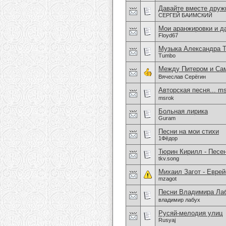
Давайте вместе друж
СЕРГЕЙ БАИМСКИЙ
Мои аранжировки и д
Floyd67
Музыка Александра Т
Tumbo
Между Питером и Са
Вячеслав Серёгин
Авторская песня... m
msrok
Больная лирика
Guram
Песни на мои стихи
1Фёдор
Тюрин Кирилл - Песен
tkv.song
Михаил Загот - Евре
mzagot
Песни Владимира Лабу
владимир лабух
Русяй-мелодия улиц
Rusyaj