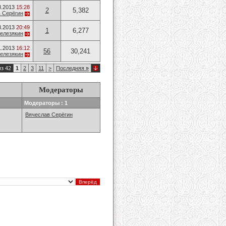
8.2013
15:28
2
5,382
 Серёгин
8.2013
20:49
1
6,277
елезякин
1.2013
16:12
56
30,241
елезякин
из 42
1
2
3
11
>
Последняя
»
Модераторы
Модераторы : 1
Вячеслав Серёгин