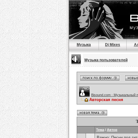
Музыка
Dj Mixes
А
Музыка пользователей
Bisound.com - Музыкальный 
Авторская песня
Тема
/
Автор
Важно:
Песни под гит