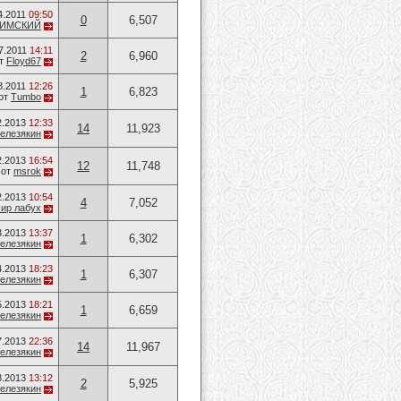
4.2011
09:50
0
6,507
АИМСКИЙ
7.2011
14:11
2
6,960
т
Floyd67
8.2011
12:26
1
6,823
от
Tumbo
2.2013
12:33
14
11,923
елезякин
2.2013
16:54
12
11,748
от
msrok
2.2013
10:54
4
7,052
ир лабух
3.2013
13:37
1
6,302
елезякин
4.2013
18:23
1
6,307
елезякин
5.2013
18:21
1
6,659
елезякин
7.2013
22:36
14
11,967
елезякин
8.2013
13:12
2
5,925
елезякин