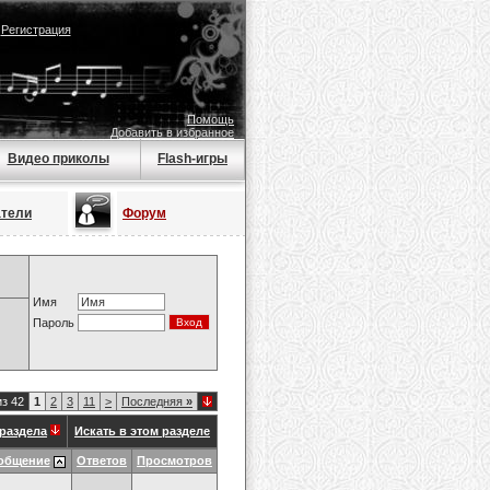
|
Регистрация
Помощь
Добавить в избранное
Видео приколы
Flash-игры
атели
Форум
Имя
Пароль
из 42
1
2
3
11
>
Последняя
»
раздела
Искать в этом разделе
общение
Ответов
Просмотров