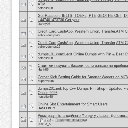
ATM
hotseller68
Get Passport, IELTS, TOEFL, PTE,GEOTHE,OET, D
+447401473736 Get your
Danny07
Credit Card,CashApp, Western Union, Transfer,ATM C
sellcvvdumps22
Credit Card,CashApp, Western Union, Transfer,ATM C
sellcvvdumps22
dumps101.com:Legit Online Dumps with Pin & Best 
hotseller68
Стоит ли покупать биссли, если раньше не пробов
Harik88
Corner Kick Betting Guide for Smarter Wagers on MC
superforum
dumps201.net:Top Cvv Dumps Pin Shop - Updated Fres
Online 2026
hotseller68
Online Slot Entertainment for Smart Users
HASEEBGdf
Реєстрація Благодійного Фонду у Львові: Допомога
(
1
2
3
...
Последняя страница
)
Олена_о