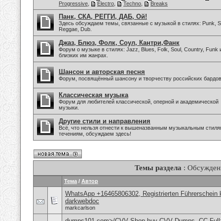
Progressive
,
Electro
,
Techno
,
Breaks
Панк, СКА, РЕГГИ, ДАБ, Ой!
Здесь обсуждаем темы, связанные с музыкой в стилях: Punk, Sk
Reggae, Dub.
Джаз, Блюз, Фолк, Соул, Кантри,Фанк
Форум о музыке в стилях: Jazz, Blues, Folk, Soul, Country, Funk 
близких им жанрах.
Шансон и авторская песня
Форум, посвящённый шансону и творчеству российских бардов
Классическая музыка
Форум для любителей классической, оперной и академической
музыки.
Другие стили и направления
Всё, что нельзя отнести к вышеназванным музыкальным стиля
течениям, обсуждаем здесь!
Темы раздела
: Обсужден
Тема
/
Автор
WhatsApp +16465806302, Registrierten Führerschein k
darkwebdoc
markcarlson
dumps101.com>/CVV Shop buy CVV Dumps, CC Fullz