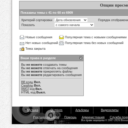
Опции просм
Показаны темы с 41 по 60 из 6909
Критерий сортировки
Порядок отображен
Показать
Новые сообщения
Популярная тема с новыми сообщениями
Нет новых сообщений
Популярная тема без новых сообщений
Тема закрыта
Ваши права в разделе
Вы
не можете
создавать темы
Вы
не можете
отвечать на сообщения
Вы
не можете
прикреплять файлы
Вы
не можете
редактировать сообщения
BB коды
Вкл.
Смайлы
Вкл.
[IMG]
код
Вкл.
HTML код
Выкл.
Музыка
Dj mixes
Альбомы
Видеоклипы
Реклама на сайте
Помощь
Администрация
Служба под
Все права защищены © 2007-2026 Bisou