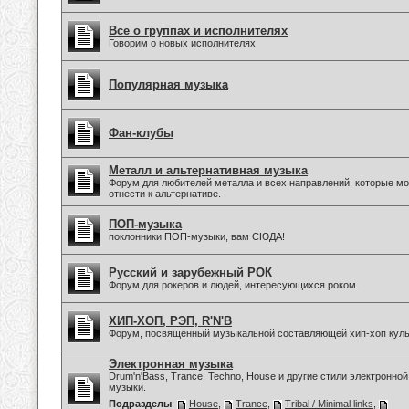
Все о группах и исполнителях
Говорим о новых исполнителях
Популярная музыка
Фан-клубы
Металл и альтернативная музыка
Форум для любителей металла и всех направлений, которые м
отнести к альтернативе.
ПОП-музыка
поклонники ПОП-музыки, вам СЮДА!
Русский и зарубежный РОК
Форум для рокеров и людей, интересующихся роком.
ХИП-ХОП, РЭП, R'N'B
Форум, посвященный музыкальной составляющей хип-хоп куль
Электронная музыка
Drum'n'Bass, Trance, Techno, House и другие стили электронной
музыки.
Подразделы
:
House
,
Trance
,
Tribal / Minimal links
,