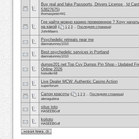
Buy real and fake Passports, Drivers License , Id
53827675)
thomaspeter441
Где найти можно казино проверенное ? Хочу начать
на какой
(
1
2
3
...
Последняя страница
)
JohnMaers
Psychedelic retreats near me
diannatunney1010
Best psychedelic services in Portland
diannatunney1010
dumps201.net:Top Cvv Dumps Pin Shop - Updated Fres
Online 2026
hotseller68
Live Dealer MCW: Authentic Casino Action
superforum
Салон красоты
(
1
2
3
...
Последняя страница
)
alenagubina
situs toto
HASEEBGdf
koitoto
HASEEBGdf