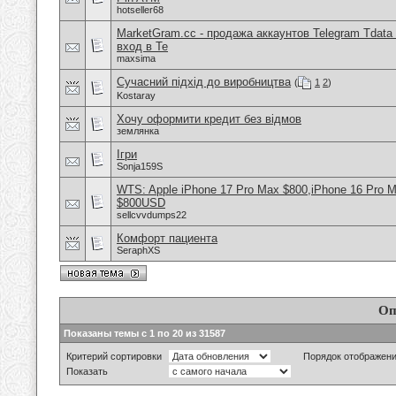
hotseller68
MarketGram.cc - продажа аккаунтов Telegram Tdata 
вход в Te
maxsima
Сучасний підхід до виробництва
(
1
2
)
Kostaray
Хочу оформити кредит без відмов
землянка
Ігри
Sonja159S
WTS: Apple iPhone 17 Pro Max $800,iPhone 16 Pro 
$800USD
sellcvvdumps22
Комфорт пациента
SeraphXS
Оп
Показаны темы с 1 по 20 из 31587
Критерий сортировки
Порядок отображен
Показать