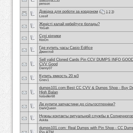
penson
Довідка для роботи за кордоном
(
1
2
3
)
Lossif
Жеңісті қалай көбейтуге болады?
YoGah
Сухі кінчики
KtoOn
Где купить часы Casio Edifice
Джинглэй
Sell valid Cloned Cards Pin CCV DUMPS INFO GOOD
CVV Good
Danny07
Купить емкость 20 м3
Gnev1
dumps101.com:Best CC CVV & Dumps Shop - Buy Dum
High Balan
hotseller68
Де купити запчастини до сільгосптехніки?
DarkQueen
Нужны контакты ритуальной службы в Солнечного
Askita
dumps101.com: Real Dumps with Pin Shop - CC Dum
Pin ATM