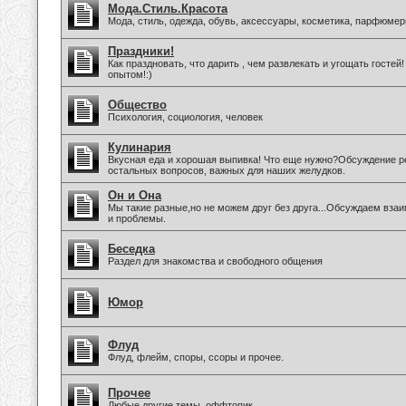
Мода.Стиль.Красота
Мода, стиль, одежда, обувь, аксессуары, косметика, парфюмер
Праздники!
Как праздновать, что дарить , чем развлекать и угощать госте
опытом!:)
Общество
Психология, социология, человек
Кулинария
Вкусная еда и хорошая выпивка! Что еще нужно?Обсуждение ре
остальных вопросов, важных для наших желудков.
Он и Она
Мы такие разные,но не можем друг без друга...Обсуждаем вз
и проблемы.
Беседка
Раздел для знакомства и свободного общения
Юмор
Флуд
Флуд, флейм, споры, ссоры и прочее.
Прочее
Любые другие темы, оффтопик