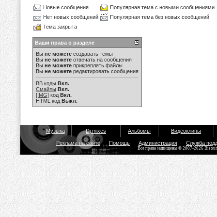
Новые сообщения
Популярная тема с новыми сообщениями
Нет новых сообщений
Популярная тема без новых сообщений
Тема закрыта
Ваши права в разделе
Вы
не можете
создавать темы
Вы
не можете
отвечать на сообщения
Вы
не можете
прикреплять файлы
Вы
не можете
редактировать сообщения
BB коды
Вкл.
Смайлы
Вкл.
[IMG]
код
Вкл.
HTML код
Выкл.
Музыка
Dj mixes
Альбомы
Видеоклипы
Реклама на сайте
Помощь
Администрация
Служба под
Все права защищены © 2007-2026 Bisou