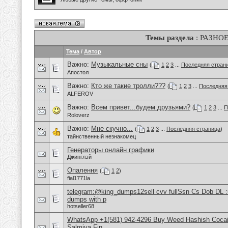
Темы раздела
: РАЗНО
Тема
/
Автор
Важно:
Музыкальные сны
(
1
2
3
...
Последняя стран
Апостол
Важно:
Кто же такие тролли???
(
1
2
3
...
Последняя
ALFEROV
Важно:
Всем привет...будем друзьями?
(
1
2
3
...
П
Roloverz
Важно:
Мне скучно...
(
1
2
3
...
Последняя страница
)
тайнственный незнакомец
Генераторы онлайн графики
Джинглэй
Опалення
(
1
2
)
fial1771la
telegram:@king_dumps12sell cvv fullSsn Cs Dob DL 
dumps with p
hotseller68
WhatsApp +1(581) 942-4296 Buy Weed Hashish Cocain
Salmiya Fin