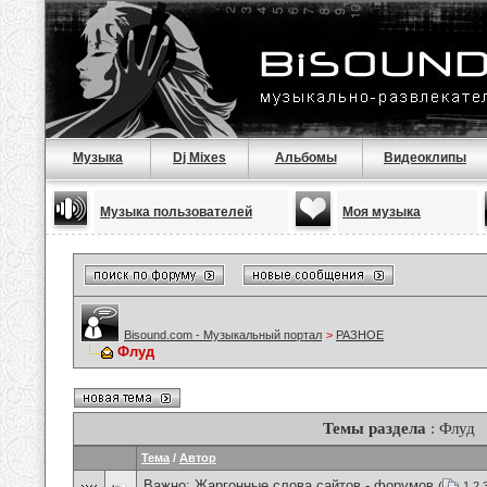
Музыка
Dj Mixes
Альбомы
Видеоклипы
Музыка пользователей
Моя музыка
Bisound.com - Музыкальный портал
>
РАЗНОЕ
Флуд
Темы раздела
: Флуд
Тема
/
Автор
Важно:
Жаргонные слова сайтов - форумов
(
1
2