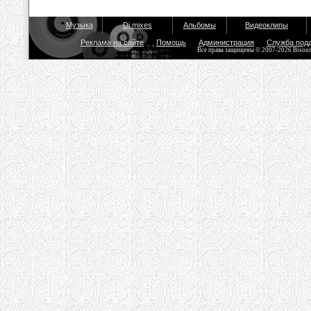
Музыка
Dj mixes
Альбомы
Видеоклипы
Реклама на сайте
Помощь
Администрация
Служба под
Все права защищены © 2007-2026 Bisou