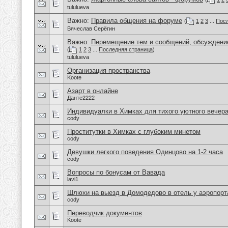
tululueva
Важно:
Правила общения на форуме
(
1
2
3
...
Посл
Вячеслав Серёгин
Важно:
Перемещение тем и сообщений, обсуждение
(
1
2
3
...
Последняя страница
)
tululueva
Организация пространства
Koote
Азарт в онлайне
Данте2222
Индивидуалки в Химках для тихого уютного вечер
cody
Проститутки в Химках с глубоким минетом
cody
Девушки легкого поведения Одинцово на 1-2 часа
cody
Вопросы по бонусам от Вавада
lavi1
Шлюхи на выезд в Домодедово в отель у аэропорт
cody
Переводчик документов
Koote