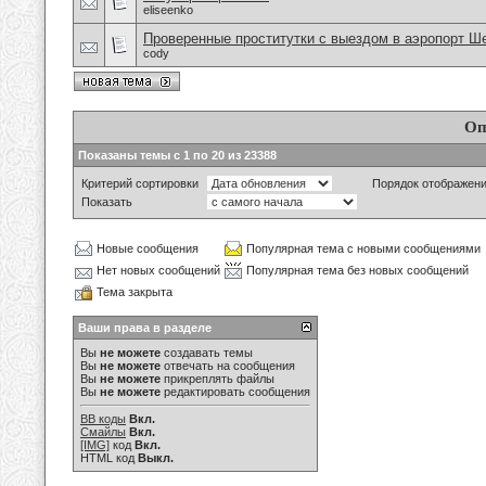
eliseenko
Проверенные проститутки с выездом в аэропорт Ш
cody
Оп
Показаны темы с 1 по 20 из 23388
Критерий сортировки
Порядок отображен
Показать
Новые сообщения
Популярная тема с новыми сообщениями
Нет новых сообщений
Популярная тема без новых сообщений
Тема закрыта
Ваши права в разделе
Вы
не можете
создавать темы
Вы
не можете
отвечать на сообщения
Вы
не можете
прикреплять файлы
Вы
не можете
редактировать сообщения
BB коды
Вкл.
Смайлы
Вкл.
[IMG]
код
Вкл.
HTML код
Выкл.