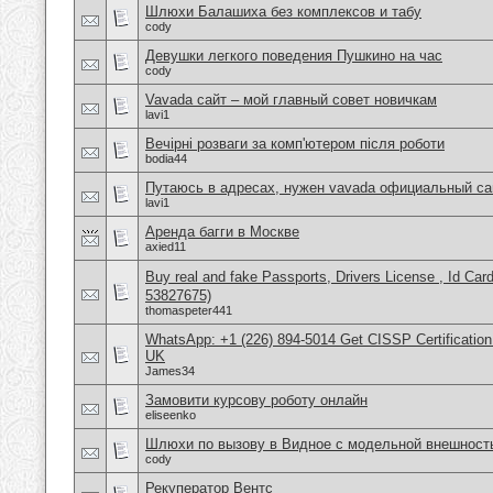
Шлюхи Балашиха без комплексов и табу
cody
Девушки легкого поведения Пушкино на час
cody
Vavada сайт – мой главный совет новичкам
lavi1
Вечірні розваги за комп'ютером після роботи
bodia44
Путаюсь в адресах, нужен vavada официальный са
lavi1
Аренда багги в Москве
axied11
Buy real and fake Passports, Drivers License , Id
53827675)
thomaspeter441
WhatsApp: +1 (226) 894-5014​ Get CISSP Certification
UK
James34
Замовити курсову роботу онлайн
eliseenko
Шлюхи по вызову в Видное с модельной внешност
cody
Рекуператор Вентс