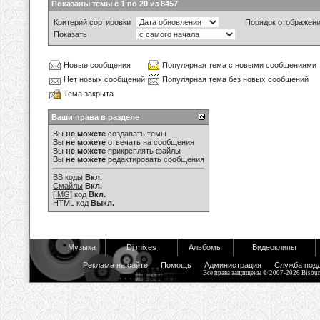
Показаны темы с 1 по 20 из 8457
Критерий сортировки
Порядок отображен
Показать
Новые сообщения
Популярная тема с новыми сообщениями
Нет новых сообщений
Популярная тема без новых сообщений
Тема закрыта
Ваши права в разделе
Вы
не можете
создавать темы
Вы
не можете
отвечать на сообщения
Вы
не можете
прикреплять файлы
Вы
не можете
редактировать сообщения
BB коды
Вкл.
Смайлы
Вкл.
[IMG]
код
Вкл.
HTML код
Выкл.
Музыка
Dj mixes
Альбомы
Видеоклипы
Реклама на сайте
Помощь
Администрация
Служба под
Все права защищены © 2007-2026 Bisou