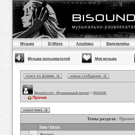
Музыка
Dj Mixes
Альбомы
Видеоклипы
Музыка пользователей
Моя музыка
Bisound.com - Музыкальный портал
>
РАЗНОЕ
Прочее
Темы раздела
: Прочее
Тема
/
Автор
Жалюзі