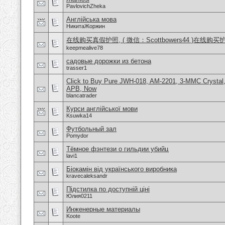
PavlovichZheka
Англійська мова
НикитаЖоржин
在线购买真假护照, ( 微信：Scottbowers44 )在线购
keepmealive78
садовые дорожки из бетона
trasser1
Click to Buy Pure JWH-018, AM-2201, 3-MMC Crystal
APB, Now
blancatrader
Курси англійської мови
Ksuwka14
Футбольный зал
Pomydor
Тёмное фэнтези о гильдии убийц
lavi1
Біокамін від українського виробника
kravecaleksandr
Підстилка по доступній ціні
Юлия0211
Инженерные материалы
Koote