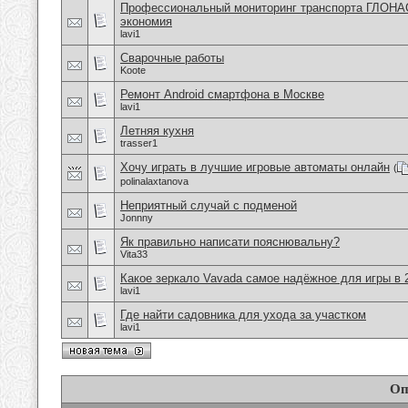
Профессиональный мониторинг транспорта ГЛОНА
экономия
lavi1
Сварочные работы
Koote
Ремонт Android смартфона в Москве
lavi1
Летняя кухня
trasser1
Хочу играть в лучшие игровые автоматы онлайн
(
polinalaxtanova
Неприятный случай с подменой
Jonnny
Як правильно написати пояснювальну?
Vita33
Какое зеркало Vavada самое надёжное для игры в 
lavi1
Где найти садовника для ухода за участком
lavi1
Оп