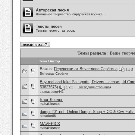
Авторская песня
Домашнее творчество, бардовская музыка, ...
Тексты песен
Тексты песен от авторов.
Темы раздела
: Ваше творче
Тема
/
Автор
Важно:
Перепевки от Вячеслава Серёгина
(
1
2
3
.
Вячеслав Серёгин
Buy real and fake Passports, Drivers License , Id
53827675)
(
1
2
3
...
Последняя страница
)
thomaspeter441
Блог Лоялен
mahaleksmos
dumps201.net: Online Dumps Shop + CC & Cvv Fullz 
hotseller68
MAVERICK
mahaleksmos