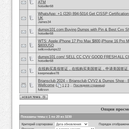
ATM
hotseller68
WhatsApp: +1 (226) 894-5014​ Get CISSP Certification
UK
James34
dumps101.com:Buying Dumps with Pin & Best Cvv S
hotseller68
WTS: Apple iPhone 17 Pro Max $800,iPhone 16 Pro 
$800USD
sellcvvdumps22
dumps101.com/ SELL CC CVV GOOD FRESH ALL 
hotseller68
在线购买真假签证，在线购买美国签证，申请美国签证
keepmealive78
Briansclub 2024 – Briansclub CVV2 & Dumps Shop - 
Wellcome
(
1
2
3
...
Последняя страница
)
fullzssn
Опции просм
Показаны темы с 1 по 20 из 3230
Критерий сортировки
Порядок отображен