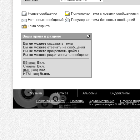
Показать
Новые сообщения
Популярная тема с новыми сообщениями
Нет новых сообщений
Популярная тема без новых сообщений
Тема закрыта
Ваши права в разделе
Вы
не можете
создавать темы
Вы
не можете
отвечать на сообщения
Вы
не можете
прикреплять файлы
Вы
не можете
редактировать сообщения
BB коды
Вкл.
Смайлы
Вкл.
[IMG]
код
Вкл.
HTML код
Выкл.
Музыка
Dj mixes
Альбомы
Видеоклипы
Реклама на сайте
Помощь
Администрация
Служба под
Все права защищены © 2007-2026 Bisou