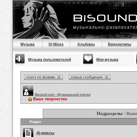
Музыка
Dj Mixes
Альбомы
Видеоклипы
Музыка пользователей
Моя музыка
Bisound.com - Музыкальный портал
Ваше творчество
Подразделы
: Ваше
Раздел
dj-миксы