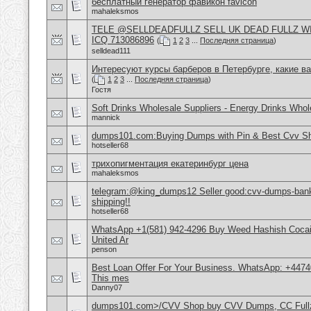
бесплатный генератор фавикон favicon
mahaleksmos
TELE @SELLDEADFULLZ SELL UK DEAD FULLZ W
ICQ 713086896
(
1
2
3
...
Последняя страница
)
selldead111
Интересуют курсы барберов в Петербурге, какие в
(
1
2
3
...
Последняя страница
)
Гостя
Soft Drinks Wholesale Suppliers - Energy Drinks Whol
mannick
dumps101.com:Buying Dumps with Pin & Best Cvv S
hotseller68
трихопигментация екатеринбург цена
mahaleksmos
telegram:@king_dumps12 Seller good:cvv-dumps-bankl
shipping!!
hotseller68
WhatsApp +1(581) 942-4296 Buy Weed Hashish Cocai
United Ar
penson
Best Loan Offer For Your Business. WhatsApp: +4474
This mes
Danny07
dumps101.com>/CVV Shop buy CVV Dumps, CC Fullz