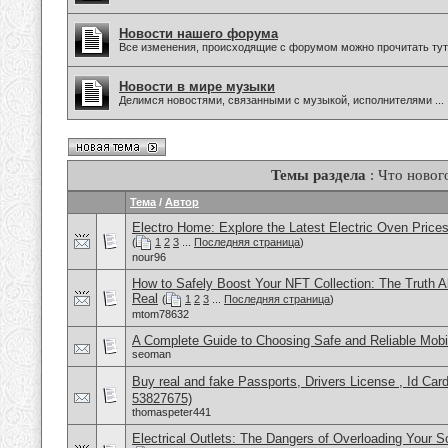
Новости нашего форума
Все изменения, происходящие с форумом можно прочитать тут
Новости в мире музыки
Делимся новостями, связанными с музыкой, исполнителями ...
Темы раздела
: Что новог
Тема
/
Автор
Electro Home: Explore the Latest Electric Oven Price
(
1
2
3
...
Последняя страница
)
nour96
How to Safely Boost Your NFT Collection: The Truth A
Real
(
1
2
3
...
Последняя страница
)
mtom78632
A Complete Guide to Choosing Safe and Reliable Mob
seoman
Buy real and fake Passports, Drivers License , Id
53827675)
thomaspeter441
Electrical Outlets: The Dangers of Overloading Your 