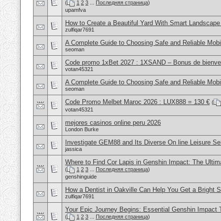
(
1
2
3
...
Последняя страница
)
upamfva
How to Create a Beautiful Yard With Smart Landscape
zulfiqar7691
A Complete Guide to Choosing Safe and Reliable Mob
seoman
Code promo 1xBet 2027 : 1XSAND – Bonus de bienv
votan45321
A Complete Guide to Choosing Safe and Reliable Mob
seoman
Code Promo Melbet Maroc 2026 : LUX888 = 130 €
(
votan45321
mejores casinos online peru 2026
London Burke
Investigate GEM88 and Its Diverse On line Leisure Se
jassica
Where to Find Cor Lapis in Genshin Impact: The Ulti
(
1
2
3
...
Последняя страница
)
genshinguide
How a Dentist in Oakville Can Help You Get a Bright 
zulfiqar7691
Your Epic Journey Begins: Essential Genshin Impact T
(
1
2
3
...
Последняя страница
)