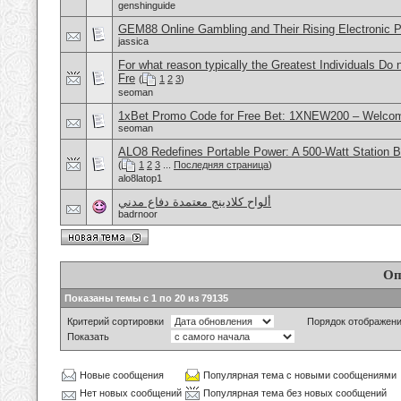
genshinguide
GEM88 Online Gambling and Their Rising Electronic 
jassica
For what reason typically the Greatest Individuals Do
Fre
(
1
2
3
)
seoman
1xBet Promo Code for Free Bet: 1XNEW200 – Welcom
seoman
ALO8 Redefines Portable Power: A 500-Watt Station B
(
1
2
3
...
Последняя страница
)
alo8latop1
ألواح كلادينج معتمدة دفاع مدني
badrnoor
Оп
Показаны темы с 1 по 20 из 79135
Критерий сортировки
Порядок отображен
Показать
Новые сообщения
Популярная тема с новыми сообщениями
Нет новых сообщений
Популярная тема без новых сообщений