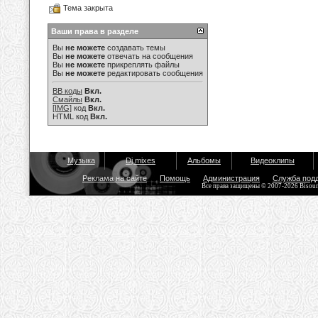
Тема закрыта
Ваши права в разделе
Вы
не можете
создавать темы
Вы
не можете
отвечать на сообщения
Вы
не можете
прикреплять файлы
Вы
не можете
редактировать сообщения
BB коды
Вкл.
Смайлы
Вкл.
[IMG]
код
Вкл.
HTML код
Вкл.
Музыка
Dj mixes
Альбомы
Видеоклипы
Реклама на сайте
Помощь
Администрация
Служба под
Все права защищены © 2007-2026 Bisou