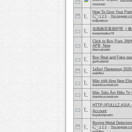
musician
How To Give Your Part
(
1
2
3
...
Последняя ст
kellywilson
在线购买真假护照, ( 微信
keepmealive78
Click to Buy Pure JW
APB, Now
blancatrader
Buy Real and Fake pass
gurkudaste
1хБет Промокод 2026
wakifiss
Máy triệt lông New Eli
thanhtrucmedcom
Máy Siêu Âm Điều Trị
thanhtrucmedcom
HTTP://FULLLZ.ASIA ⭐️ 
Account
buydumpsatm
Buying Metal Detector
(
1
2
3
...
Последняя ст
wakifiss