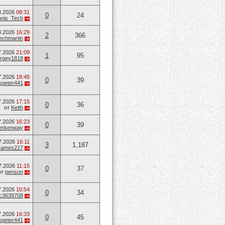
8.2026
08:31
0
24
nis_Tech
8.2026
16:29
2
366
techmartin
7.2026
21:09
1
95
rgey1818
7.2026
18:45
0
39
speter441
7.2026
17:15
0
36
от
Keith
7.2026
16:23
0
39
erkenway
7.2026
16:11
3
1,187
James227
7.2026
11:15
0
37
от
penson
7.2026
10:54
0
34
c3639708
7.2026
16:33
0
45
speter441