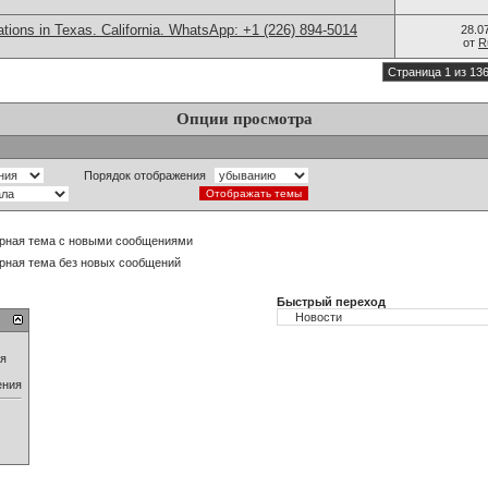
cations in Texas. California. WhatsApp: +1 (226) 894-5014
28.0
от
R
Страница 1 из 13
Опции просмотра
Порядок отображения
рная тема с новыми сообщениями
рная тема без новых сообщений
Быстрый переход
ия
ения