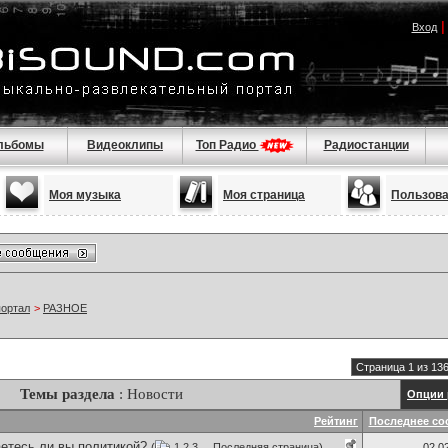
Вход
льбомы
Видеоклипы
Топ Радио
Радиостанции
Моя музыка
Моя страница
Пользов
портал
>
РАЗНОЕ
Страница 1 из 13
Темы раздела
: Новости
Опции 
Рейтинг
Последнее со
етесь ли вы политикой?
(
1
2
3
...
Последняя страница
)
02.0