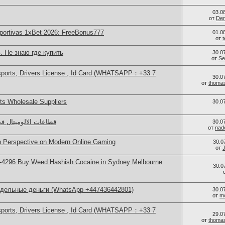
03.0
от
Den
portivas 1xBet 2026: FreeBonus777
01.0
от
. Не знаю где купить
30.0
от
Se
sports, Drivers License , Id Card (WHATSAPP：+33 7
30.0
от
thoma
s Wholesale Suppliers
30.0
قطاعات الالوميتال ف
30.0
от
nad
sh Perspective on Modern Online Gaming
30.0
от
-4296 Buy Weed Hashish Cocaine in Sydney Melbourne
30.0
ддельные деньги (WhatsApp +447436442801)
30.0
от
m
sports, Drivers License , Id Card (WHATSAPP：+33 7
29.0
от
thoma