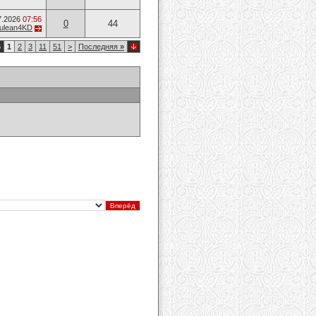
7.2026
07:56
0
44
ulean4KD
6
1
2
3
11
51
>
Последняя
»