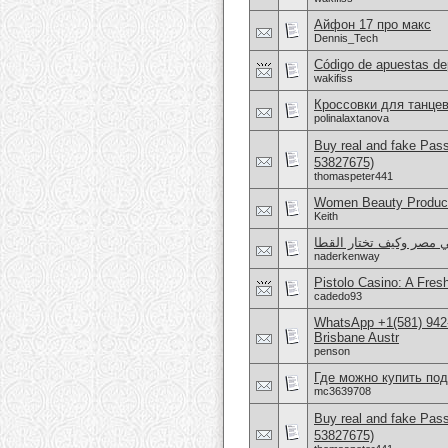
Айфон 17 про макс
Dennis_Tech
Código de apuestas de
wakifiss
Кроссовки для танцев
polinalaxtanova
Buy real and fake Pas
53827675)
thomaspeter441
Women Beauty Product
Keith
ي مصر وكيف تختار القطا
naderkenway
Pistolo Casino: A Fre
cadedo93
WhatsApp +1(581) 942
Brisbane Austr
penson
Где можно купить по
mc3639708
Buy real and fake Pas
53827675)