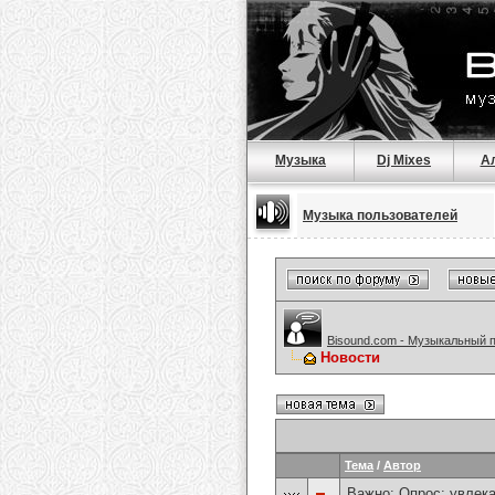
Музыка
Dj Mixes
А
Музыка пользователей
Bisound.com - Музыкальный 
Новости
Тема
/
Автор
Важно: Опрос:
увлека