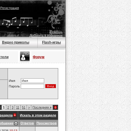
|
Регистрация
Помощь
Добавить в избранное
Видео приколы
Flash-игры
атели
Форум
Имя
Пароль
6
1
2
3
11
51
>
Последняя
»
раздела
Искать в этом разделе
общение
Ответов
Просмотров
2.2026
10:13