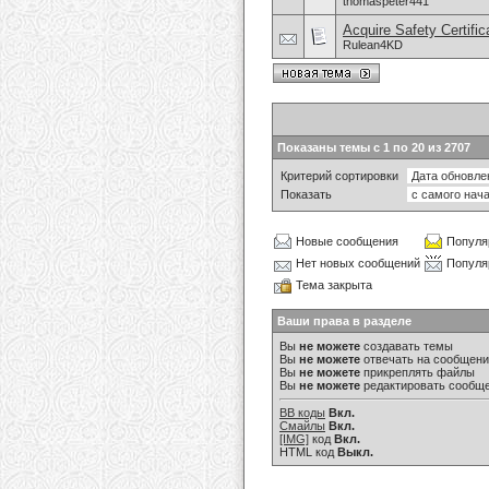
thomaspeter441
Acquire Safety Certifi
Rulean4KD
Показаны темы с 1 по 20 из 2707
Критерий сортировки
Показать
Новые сообщения
Популя
Нет новых сообщений
Популя
Тема закрыта
Ваши права в разделе
Вы
не можете
создавать темы
Вы
не можете
отвечать на сообщен
Вы
не можете
прикреплять файлы
Вы
не можете
редактировать сообщ
BB коды
Вкл.
Смайлы
Вкл.
[IMG]
код
Вкл.
HTML код
Выкл.