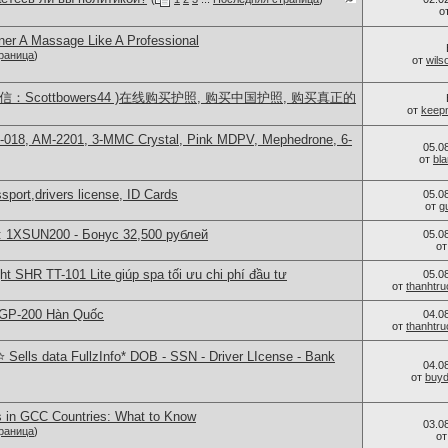
о
ner A Massage Like A Professional
раница
)
от
wils
：Scottbowers44 )在线购买护照, 购买中国护照, 购买真正的
от
keep
H-018, AM-2201, 3-MMC Crystal, Pink MDPV, Mephedrone, 6-
05.0
от
bl
port,drivers license, ID Cards
05.0
от
g
: 1XSUN200 - Бонус 32,500 рублей
05.0
о
ght SHR TT-101 Lite giúp spa tối ưu chi phí đầu tư
05.0
от
thanhtr
 GP-200 Hàn Quốc
04.0
от
thanhtr
Sells data FullzInfo* DOB - SSN - Driver LIcense - Bank
04.0
от
buy
s in GCC Countries: What to Know
03.0
раница
)
о