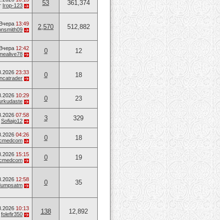
53
361,374
т
Ігор-123
Вчера
13:49
2,570
512,882
onsmith09
Вчера
12:42
0
12
mealive78
8.2026
23:33
0
18
ancatrader
8.2026
10:29
0
23
urkudaste
8.2026
07:58
3
329
т
Sofiajo12
8.2026
04:26
0
18
ucmedcom
8.2026
15:15
0
19
ucmedcom
8.2026
12:58
0
35
dumpsatm
8.2026
10:13
138
12,892
т
folefir350