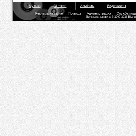
Музыка
Dj mixes
Альбомы
Видеоклипы
Реклама на сайте
Помощь
Администрация
Служба под
Все права защищены © 2007-2026 Bisou