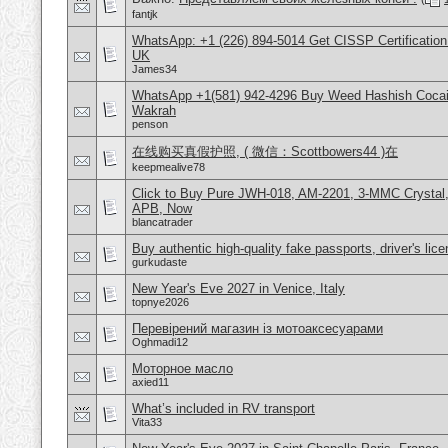
fantjk
WhatsApp: +1 (226) 894-5014​ Get CISSP Certification
UK
James34
WhatsApp +1(581) 942-4296 Buy Weed Hashish Cocain
Wakrah
penson
在线购买真假护照, ( 微信：Scottbowers44 )在
keepmealive78
Click to Buy Pure JWH-018, AM-2201, 3-MMC Crystal
APB, Now
blancatrader
Buy authentic high-quality fake passports, driver's lic
gurkudaste
New Year's Eve 2027 in Venice, Italy
topnye2026
Перевірений магазин із мотоаксесуарами
Oghmadi12
Моторное масло
axied11
What’s included in RV transport
Vita33