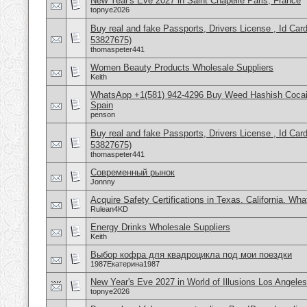
New Year's Eve 2027 in Saint Chapelle Paris, France
topnye2026
Buy real and fake Passports, Drivers License , Id
53827675)
thomaspeter441
Women Beauty Products Wholesale Suppliers
Keith
WhatsApp +1(581) 942-4296 Buy Weed Hashish Cocain
Spain
penson
Buy real and fake Passports, Drivers License , Id
53827675)
thomaspeter441
Современный рынок
Jonnny
Acquire Safety Certifications in Texas. California. Wh
Rulean4KD
Energy Drinks Wholesale Suppliers
Keith
Выбор кофра для квадроцикла под мои поездки
1987Екатерина1987
New Year's Eve 2027 in World of Illusions Los Angele
topnye2026