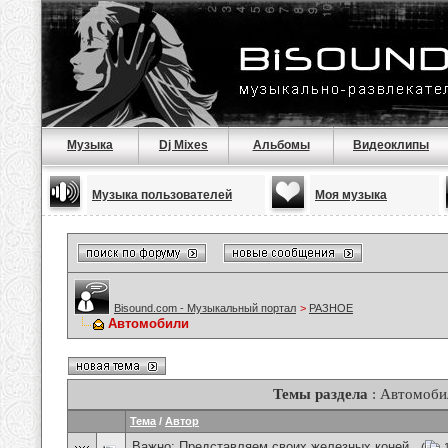
Музыка
Dj Mixes
Альбомы
Видеоклипы
Музыка пользователей
Моя музыка
Bisound.com - Музыкальный портал
>
РАЗНОЕ
Автомобили
Темы раздела
: Автомоби
Тема
/
Автор
Важно:
Представляем своих железных коней .
(