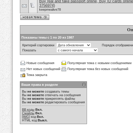
Buy real and fake passport online, Buy ID cards onli
3756974)
keepmealive78
Оп
Показаны темы с 1 по 20 из 1987
Критерий сортировки
Порядок отображен
Показать
Новые сообщения
Популярная тема с новыми сообщениями
Нет новых сообщений
Популярная тема без новых сообщений
Тема закрыта
Ваши права в разделе
Вы
не можете
создавать темы
Вы
не можете
отвечать на сообщения
Вы
не можете
прикреплять файлы
Вы
не можете
редактировать сообщения
BB коды
Вкл.
Смайлы
Вкл.
[IMG]
код
Вкл.
HTML код
Выкл.