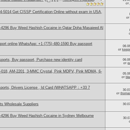
от
-5014​ Get CISSP Certification Online without exam in USA,
о
-4296 Buy Weed Hashish Cocaine in Qatar Doha Masaieed Al
sport online,WhatsApp: +1 (775) 480-1590 Buy passport
06.0
от
keep
ports, Buy passport, Purchase new identity card
06.0
от
g
H-018, AM-2201, 3-MMC Crystal, Pink MDPV, Pink MDMA, 6-
05.0
от
bl
sports, Drivers License , Id Card (WHATSAPP：+33 7
30.0
от
thoma
s Wholesale Suppliers
30.0
-4296 Buy Weed Hashish Cocaine in Sydney Melbourne
30.0