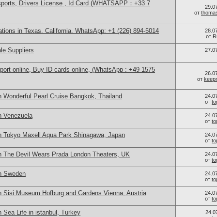
sports, Drivers License , Id Card (WHATSAPP：+33 7
29.0
от
thoma
cations in Texas. California. WhatsApp: +1 (226) 894-5014
28.0
от
R
le Suppliers
27.0
port online, Buy ID cards online, (WhatsApp : +49 1575
26.0
от
keep
n Wonderful Pearl Cruise Bangkok, Thailand
24.0
от
t
n Venezuela
24.0
от
t
n Tokyo Maxell Aqua Park Shinagawa, Japan
24.0
от
t
n The Devil Wears Prada London Theaters, UK
24.0
от
t
in Sweden
24.0
от
t
n Sisi Museum Hofburg and Gardens Vienna, Austria
24.0
от
t
 Sea Life in istanbul, Turkey
24.0