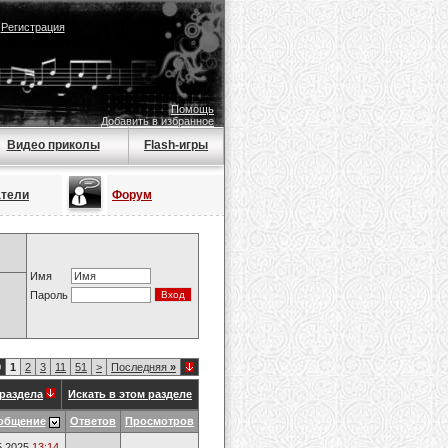
|
Регистрация
Помощь
Добавить в избранное
Видео приколы
Flash-игры
атели
Форум
Имя
Пароль
0
1
2
3
11
51
>
Последняя
»
раздела
Искать в этом разделе
общение
Ответов
Просмотров
5.2025
13:14