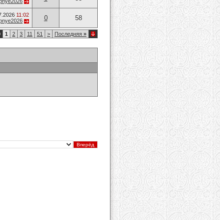
opnye2026
7.2026
11:02
0
58
opnye2026
0
1
2
3
11
51
>
Последняя
»