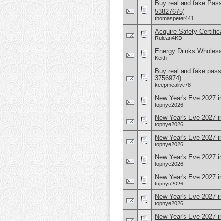
Buy real and fake Pas
53827675)
thomaspeter441
Acquire Safety Certifi
Rulean4KD
Energy Drinks Wholesa
Keith
Buy real and fake pass
3756974)
keepmealive78
New Year's Eve 2027 i
topnye2026
New Year's Eve 2027 i
topnye2026
New Year's Eve 2027 i
topnye2026
New Year's Eve 2027 i
topnye2026
New Year's Eve 2027 
topnye2026
New Year's Eve 2027 i
topnye2026
New Year's Eve 2027 in