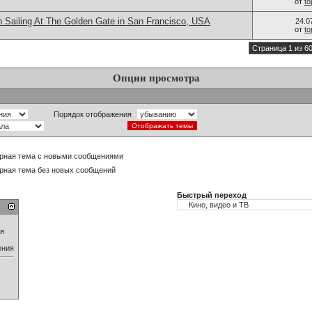
от
t
n Sailing At The Golden Gate in San Francisco, USA
24.0
от
t
Страница 1 из 6
Опции просмотра
Порядок отображения
рная тема с новыми сообщениями
рная тема без новых сообщений
Быстрый переход
ия
ения