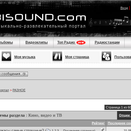
Вход
льбомы
Видеоклипы
Топ Радио
Радиостанции
Моя музыка
Моя страница
Пользов
портал
>
РАЗНОЕ
Страница 1 из 6
емы раздела
: Кино, видео и ТВ
Опции 
Рейтинг
Последнее со
 ужасы самые стращные?
(
1
2
3
...
Последняя страница
)
21.0