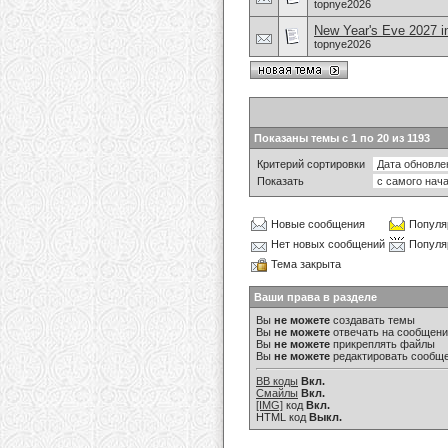
topnye2026
New Year's Eve 2027 i
topnye2026
Показаны темы с 1 по 20 из 1193
Критерий сортировки
Показать
Новые сообщения
Популя
Нет новых сообщений
Популя
Тема закрыта
Ваши права в разделе
Вы
не можете
создавать темы
Вы
не можете
отвечать на сообщен
Вы
не можете
прикреплять файлы
Вы
не можете
редактировать сообщ
BB коды
Вкл.
Смайлы
Вкл.
[IMG]
код
Вкл.
HTML код
Выкл.