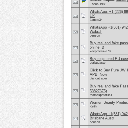
Елена 1988
WhatsApp: +1 (226) 894
UK
James34
WhatsApp +1(581) 942
Wakrah
penson
Buy real and fake pas
online, B
keepmealive78
Buy registered EU pass
gurkudaste
Click to Buy Pure JW
APB, Now
blancatrader
Buy real and fake Pas
53827675)
thomaspeter441
Women Beauty Product
Keith
WhatsApp +1(581) 942
Brisbane Austr
penson