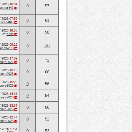
7.2026
16:34
0
57
speter441
7.2026
07:59
0
61
ulean4KD
7.2026
18:55
0
58
от
Keith
7.2026
09:12
0
101
mealive78
7.2026
17:09
0
72
opnye2026
7.2026
16:19
0
66
opnye2026
7.2026
15:29
0
56
opnye2026
7.2026
14:31
0
54
opnye2026
7.2026
13:37
0
56
opnye2026
7.2026
12:44
0
52
opnye2026
7.2026
11:51
0
53