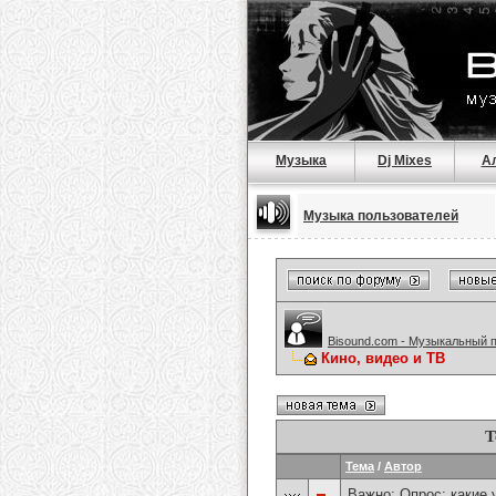
Музыка
Dj Mixes
А
Музыка пользователей
Bisound.com - Музыкальный 
Кино, видео и ТВ
Т
Тема
/
Автор
Важно: Опрос:
какие