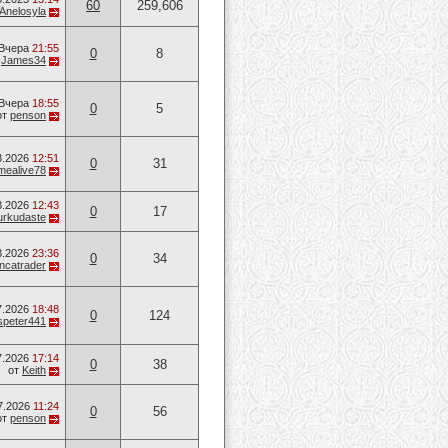
60
259,606
Anelosyla
Вчера
21:55
0
8
т
James34
Вчера
18:55
0
5
от
penson
8.2026
12:51
0
31
mealive78
8.2026
12:43
0
17
urkudaste
8.2026
23:36
0
34
ancatrader
7.2026
18:48
0
124
speter441
7.2026
17:14
0
38
от
Keith
7.2026
11:24
0
56
от
penson