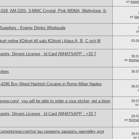
от
keep
-018, AM-2201, 3-MMC Crystal, Pink MDMA, Methylone, 6-
от
bl
Suppliers - Energy Drinks Wholesale
о
ort online Kِrkort till salu Kِrkort i klass A, B, C och M
03.0
sports, Drivers License , Id Card (WHATSAPP：+33 7
30.0
от
thoma
liers
30.0
-4296 Buy Weed Hashish Cocaine in Rome Milan Naples
30.0
now.com/, you will be able to order a visa sticker, get a biom
29.0
о
sports, Drivers License , Id Card (WHATSAPP：+33 7
29.0
от
thoma
documentsnow.com/ru/ вы сможете заказать наклейку для
29.0
от