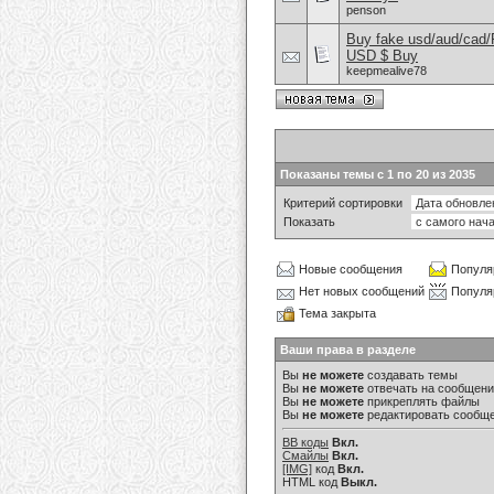
penson
Buy fake usd/aud/cad
USD $ Buy
keepmealive78
Показаны темы с 1 по 20 из 2035
Критерий сортировки
Показать
Новые сообщения
Популя
Нет новых сообщений
Популя
Тема закрыта
Ваши права в разделе
Вы
не можете
создавать темы
Вы
не можете
отвечать на сообщен
Вы
не можете
прикреплять файлы
Вы
не можете
редактировать сообщ
BB коды
Вкл.
Смайлы
Вкл.
[IMG]
код
Вкл.
HTML код
Выкл.