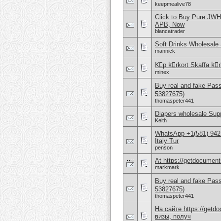
keepmealive78
Click to Buy Pure JWH
APB, Now
blancatrader
Soft Drinks Wholesale 
mannick
Kِp kِrkort Skaffa kِrk
minex
Buy real and fake Pas
53827675)
thomaspeter441
Diapers wholesale Supp
Keith
WhatsApp +1(581) 942
Italy Tur
penson
At https://getdocuments
markmark
Buy real and fake Pas
53827675)
thomaspeter441
На сайте https://get
визы, получ