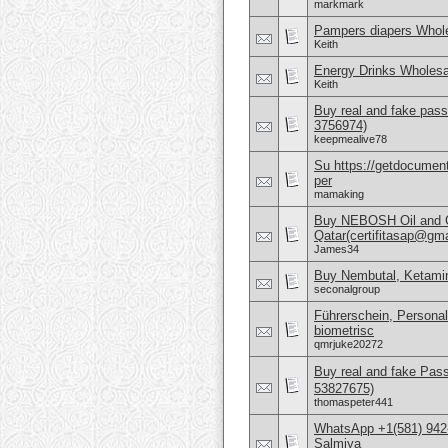
markmark
Pampers diapers Whole
Keith
Energy Drinks Wholesa
Keith
Buy real and fake pass
3756974)
keepmealive78
Su https://getdocuments
per
mamaking
Buy NEBOSH Oil and G
Qatar(certifitasap@gm
James34
Buy Nembutal, Ketami
seconalgroup
Führerschein, Personal
biometrisc
qmrjuke20272
Buy real and fake Pas
53827675)
thomaspeter441
WhatsApp +1(581) 942-
Salmiya