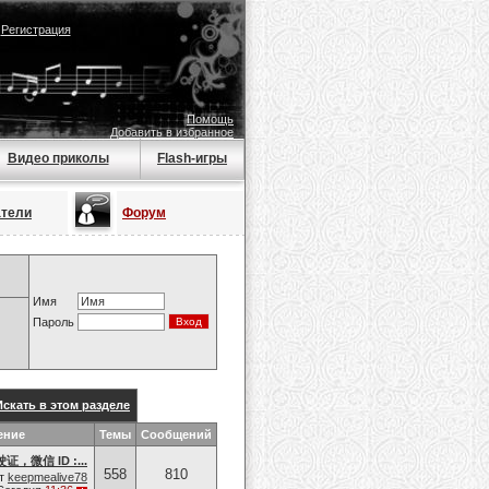
|
Регистрация
Помощь
Добавить в избранное
Видео приколы
Flash-игры
атели
Форум
Имя
Пароль
Искать в этом разделе
ение
Темы
Сообщений
微信 ID :...
558
810
т
keepmealive78