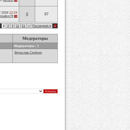
от
penson
7.2026
12:23
0
97
mealive78
2
1
2
3
11
51
>
Последняя
»
Модераторы
Модераторы : 1
Вячеслав Серёгин