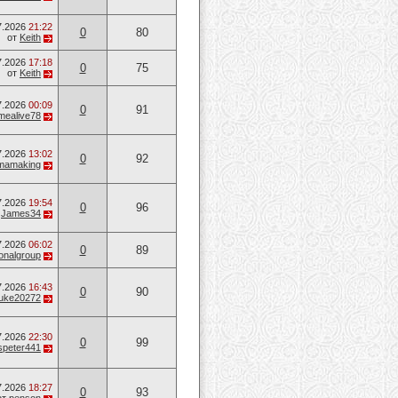
7.2026
21:22
0
80
от
Keith
7.2026
17:18
0
75
от
Keith
7.2026
00:09
0
91
mealive78
7.2026
13:02
0
92
mamaking
7.2026
19:54
0
96
т
James34
7.2026
06:02
0
89
onalgroup
7.2026
16:43
0
90
uke20272
7.2026
22:30
0
99
speter441
7.2026
18:27
0
93