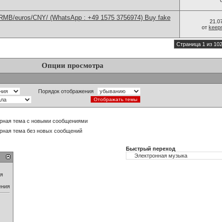
/RMB/euros/CNY/ (WhatsApp : +49 1575 3756974) Buy fake
21.0
от
keep
Страница 1 из 10
Опции просмотра
Порядок отображения
рная тема с новыми сообщениями
рная тема без новых сообщений
Быстрый переход
ия
ения