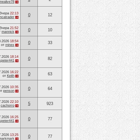
mealive78
Вчера
22:13
0
12
ancatrader
Вчера
21:52
0
10
т
mannick
8.2026
18:54
0
33
от
minex
7.2026
18:14
0
82
speter441
7.2026
16:22
0
63
от
Keith
7.2026
10:35
0
64
от
penson
7.2026
22:10
5
923
т
cachorro
7.2026
16:25
0
77
speter441
7.2026
13:25
0
77
markmark