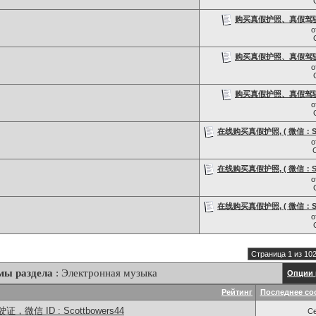
购买真假护照、真假驾驶证，
о
购买真假护照、真假驾驶证，
о
购买真假护照、真假驾驶证，
о
在线购买真假护照, ( 微信：Scot
о
在线购买真假护照, ( 微信：Scot
о
在线购买真假护照, ( 微信：Scot
о
Страница 1 из 10
мы раздела
: Электронная музыка
Опции 
Рейтинг
Последнее со
信 ID : Scottbowers44
С