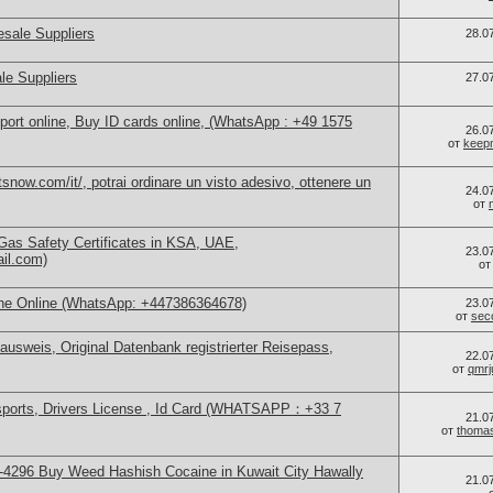
sale Suppliers
28.0
le Suppliers
27.0
port online, Buy ID cards online, (WhatsApp : +49 1575
26.0
от
keep
now.com/it/, potrai ordinare un visto adesivo, ottenere un
24.0
от
as Safety Certificates in KSA, UAE,
23.0
ail.com)
о
ne Online (WhatsApp: +447386364678)
23.0
от
sec
ausweis, Original Datenbank registrierter Reisepass,
22.0
от
qmrj
sports, Drivers License , Id Card (WHATSAPP：+33 7
21.0
от
thoma
4296 Buy Weed Hashish Cocaine in Kuwait City Hawally
21.0