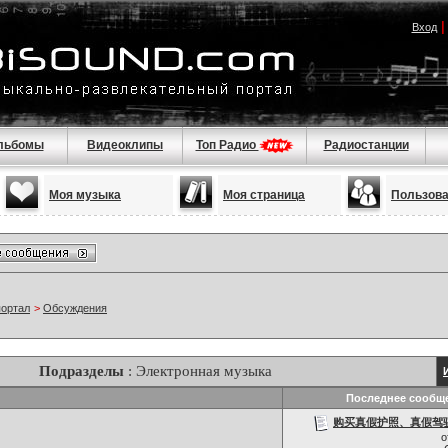
Вход
льбомы
Видеоклипы
Топ Радио
Радиостанции
Моя музыка
Моя страница
Пользов
портал
>
Обсуждения
Подразделы
: Электронная музыка
Последнее сообщ
购买真假护照、真假驾驶证，
о