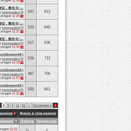
Сегодня
11:36
微信 ID :...
537
813
т
keepmealive78
Сегодня
11:26
微信 ID :...
523
645
т
keepmealive78
Сегодня
11:31
微信 ID :...
517
636
т
keepmealive78
Сегодня
11:31
tbowers44 )
526
711
т
keepmealive78
Сегодня
12:18
tbowers44 )
497
706
т
keepmealive78
Сегодня
11:57
tbowers44 )
500
661
т
keepmealive78
Сегодня
11:32
2
1
2
3
11
51
>
Последняя
»
раздела
Искать в этом разделе
общение
Ответов
Просмотров
егодня
11:25
0
2