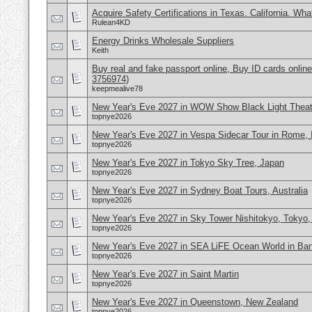
Acquire Safety Certifications in Texas. California. Wh
Rulean4KD
Energy Drinks Wholesale Suppliers
Keith
Buy real and fake passport online, Buy ID cards onli
3756974)
keepmealive78
New Year's Eve 2027 in WOW Show Black Light Theate
topnye2026
New Year's Eve 2027 in Vespa Sidecar Tour in Rome, I
topnye2026
New Year's Eve 2027 in Tokyo Sky Tree, Japan
topnye2026
New Year's Eve 2027 in Sydney Boat Tours, Australia
topnye2026
New Year's Eve 2027 in Sky Tower Nishitokyo, Tokyo,
topnye2026
New Year's Eve 2027 in SEA LiFE Ocean World in Ban
topnye2026
New Year's Eve 2027 in Saint Martin
topnye2026
New Year's Eve 2027 in Queenstown, New Zealand
topnye2026