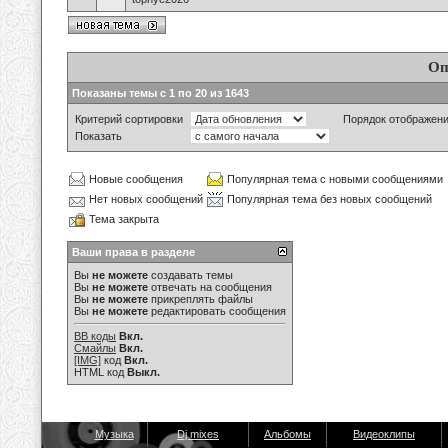
Оп
Показаны темы с 1 по 20 из 1643
Критерий сортировки
Порядок отображен
Показать
Новые сообщения
Популярная тема с новыми сообщениями
Нет новых сообщений
Популярная тема без новых сообщений
Тема закрыта
Ваши права в разделе
Вы
не можете
создавать темы
Вы
не можете
отвечать на сообщения
Вы
не можете
прикреплять файлы
Вы
не можете
редактировать сообщения
BB коды
Вкл.
Смайлы
Вкл.
[IMG]
код
Вкл.
HTML код
Выкл.
Музыка
Dj mixes
Альбомы
Видеоклипы