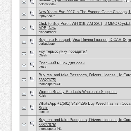
delomelodav
New Year's Eve 2027 in The Escape Game Chicago,
topnye2026
Click to Buy Pure JWH-018, AM-2201, 3-MMC Crysta
APB, Now
blancatrader
Buy fake Passport ,Visa,Driving License,ID CARDS,mar
gurkudaste
Яку термосумку порадите?
Olesh
Спальний мішок для осені
Vita33
Buy real and fake Passports, Drivers License , Id
53827675)
thomaspeter441
Women Beauty Products Wholesale Suppliers
Keith
WhatsApp +1(581) 942-4296 Buy Weed Hashish Cocain
Spain
penson
Buy real and fake Passports, Drivers License , Id
53827675)
thomaspeter441