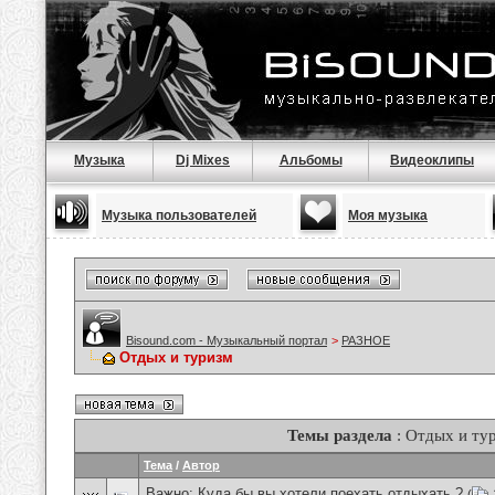
Музыка
Dj Mixes
Альбомы
Видеоклипы
Музыка пользователей
Моя музыка
Bisound.com - Музыкальный портал
>
РАЗНОЕ
Отдых и туризм
Темы раздела
: Отдых и ту
Тема
/
Автор
Важно:
Куда бы вы хотели поехать отдыхать ?
(