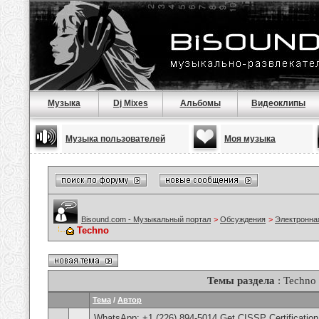
Музыка
Dj Mixes
Альбомы
Видеоклипы
Музыка пользователей
Моя музыка
Bisound.com - Музыкальный портал
>
Обсуждения
>
Электронна
Techno
Темы раздела
: Techno
Тема
/
Автор
WhatsApp: +1 (226) 894-5014​ Get CISSP Certification