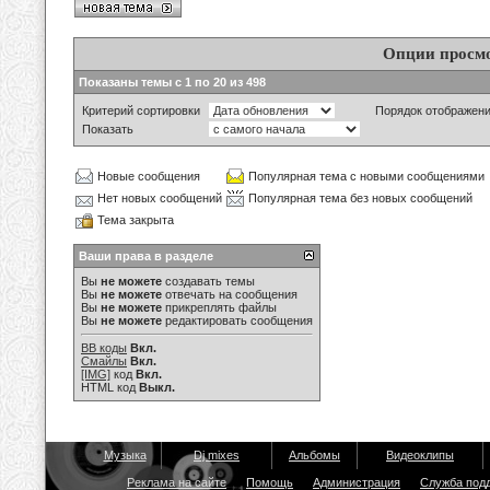
Опции просм
Показаны темы с 1 по 20 из 498
Критерий сортировки
Порядок отображен
Показать
Новые сообщения
Популярная тема с новыми сообщениями
Нет новых сообщений
Популярная тема без новых сообщений
Тема закрыта
Ваши права в разделе
Вы
не можете
создавать темы
Вы
не можете
отвечать на сообщения
Вы
не можете
прикреплять файлы
Вы
не можете
редактировать сообщения
BB коды
Вкл.
Смайлы
Вкл.
[IMG]
код
Вкл.
HTML код
Выкл.
Музыка
Dj mixes
Альбомы
Видеоклипы
Реклама на сайте
Помощь
Администрация
Служба под