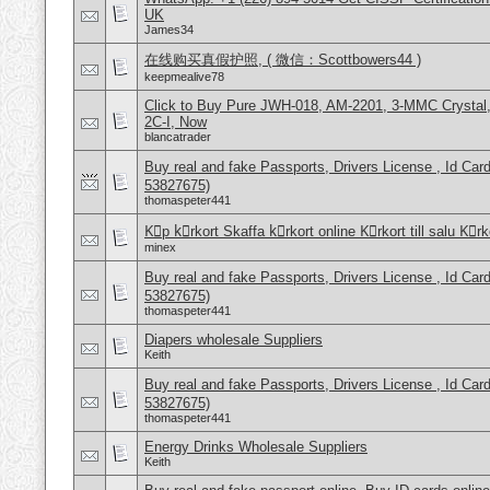
UK
James34
在线购买真假护照, ( 微信：Scottbowers44 )
keepmealive78
Click to Buy Pure JWH-018, AM-2201, 3-MMC Crysta
2C-I, Now
blancatrader
Buy real and fake Passports, Drivers License , Id
53827675)
thomaspeter441
Kِp kِrkort Skaffa kِrkort online Kِrkort till salu Kِr
minex
Buy real and fake Passports, Drivers License , Id
53827675)
thomaspeter441
Diapers wholesale Suppliers
Keith
Buy real and fake Passports, Drivers License , Id
53827675)
thomaspeter441
Energy Drinks Wholesale Suppliers
Keith