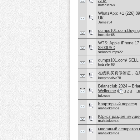
ATM
hotseller68
WhatsApp: +1 (226) 894
UK
James34
dumps101.com:Buying 
hotseller68
WTS: Apple iPhone 17
$800USD
sellcvvdumps22
dumps101.com/ SEL
hotseller68
在线购买真假签证，在
keepmealive78
Briansclub 2024 – Br
Wellcome
(
1
2
3
...
П
fullzssn
Квартирный переезд
mahaleksmos
Юрист раздел имущес
mahaleksmos
масляный сепаратор 
mahaleksmos