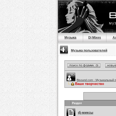
Музыка
Dj Mixes
А
Музыка пользователей
Bisound.com - Музыкальный 
Ваше творчество
Раздел
dj-миксы