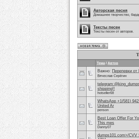
Авторская песня
Домашнее творчество, бардо
Тексты песен
Тексты песен от авторов.
Т
Тема
/
Автор
Важно:
Перепевки от
Вячеслав Серёгин
telegram:@king_dumps1
shipping!!
hotseller68
WhatsApp +1(581) 942
United Ar
penson
Best Loan Offer For Y
This mes
Danny07
dumps101.com>/CVV S