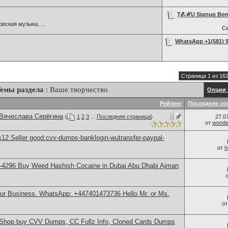
ŢℰℳU Signup Bonus
вская музыка, ...
С
WhatsApp +1(581) 9
Страница 1 из 16
емы раздела
: Ваше творчество
Опции 
Рейтинг
Последнее со
 Вячеслава Серёгина
(
1
2
3
...
Последняя страница
)
27.0
от
wonder
2 Seller good:cvv-dumps-banklogin-wutransfer-paypal-
от
h
-4296 Buy Weed Hashish Cocaine in Dubai Abu Dhabi Ajman
our Business. WhatsApp: +447401473736 Hello Mr. or Ms.
о
hop buy CVV Dumps, CC Fullz Info, Cloned Cards Dumps