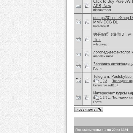
Click to Buy Pure JW
APB, Now
blancatrader
dumps201.net>Shop Dum
MMN DOB DL
hotseller68
购买假币（微信ID：wi
币（
wilsonyati
логопед-дефектолог 
mahaleksmos
Заправка автокондиц
Гостя
Telegram: Paulsky555 L
(
1
2
3
...
Последняя ст
kerrycrossett157
Интересуют курсы бар
(
1
2
3
...
Последняя ст
Гостя
Показаны темы с 1 по 20 из 3224