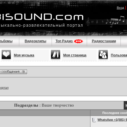
Вход
льбомы
Видеоклипы
Топ Радио
Радиостанции
Моя музыка
Моя страница
Пользов
портал
Подразделы
: Ваше творчество
Последнее соо
WhatsApp +1(581) 9