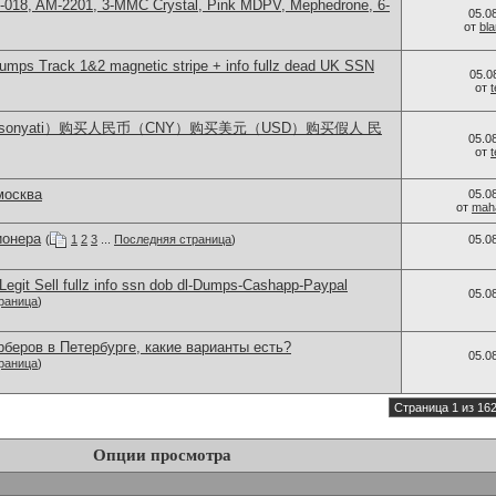
H-018, AM-2201, 3-MMC Crystal, Pink MDPV, Mephedrone, 6-
05.0
от
bl
ps Track 1&2 magnetic stripe + info fullz dead UK SSN
05.0
от
lsonyati）购买人民币（CNY）购买美元（USD）购买假人 民
05.0
от
москва
05.0
от
mah
ионера
(
1
2
3
...
Последняя страница
)
05.0
egit Sell fullz info ssn dob dl-Dumps-Cashapp-Paypal
05.0
раница
)
беров в Петербурге, какие варианты есть?
05.0
раница
)
Страница 1 из 16
Опции просмотра