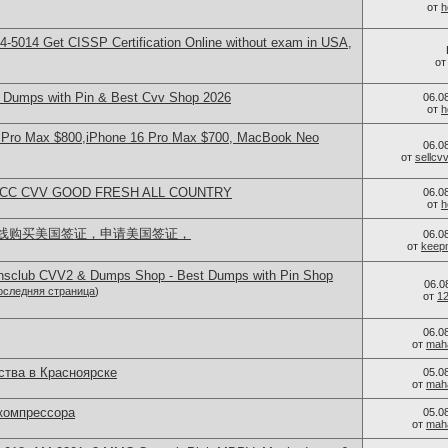
от
h
-5014​ Get CISSP Certification Online without exam in USA,
о
Dumps with Pin & Best Cvv Shop 2026
06.0
от
h
 Pro Max $800,iPhone 16 Pro Max $700, MacBook Neo
06.0
от
sellc
L CC CVV GOOD FRESH ALL COUNTRY
06.0
от
h
线购买美国签证，申请美国签证，
06.0
от
keep
iansclub CVV2 & Dumps Shop - Best Dumps with Pin Shop
06.0
оследняя страница
)
от
1
06.0
от
mah
тва в Красноярске
05.0
от
mah
компрессора
05.0
от
mah