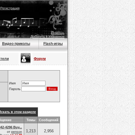
|
Регистрация
Помощь
Добавить в избранное
Видео приколы
Flash-игры
атели
Форум
Имя
Пароль
Искать в этом разделе
бщение
Темы
Сообщений
42-4296 Buy...
1,213
2,956
от
penson