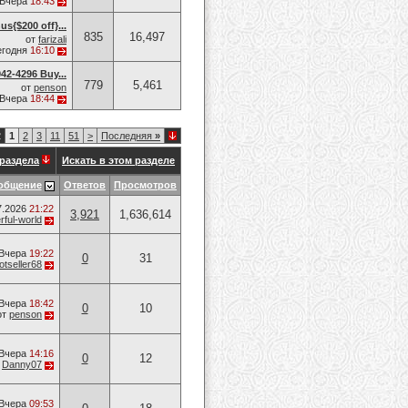
Вчера
18:43
{$200 off}...
835
16,497
от
farizali
егодня
16:10
42-4296 Buy...
779
5,461
от
penson
Вчера
18:44
2
1
2
3
11
51
>
Последняя
»
раздела
Искать в этом разделе
общение
Ответов
Просмотров
7.2026
21:22
3,921
1,636,614
ful-world
Вчера
19:22
0
31
otseller68
Вчера
18:42
0
10
от
penson
Вчера
14:16
0
12
т
Danny07
Вчера
09:53