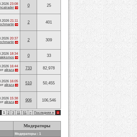
8.2026
23:08
0
25
ancatrader
8.2026
21:11
2
401
techmartin
8.2026
20:37
2
309
techmartin
8.2026
18:34
0
33
aleksmos
8.2026
16:44
733
82,978
от
aliraza
8.2026
16:05
510
50,455
от
aliraza
8.2026
15:38
906
106,546
от
aliraza
2
1
2
3
11
51
>
Последняя
»
Модераторы
Модераторы : 1