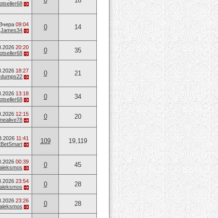
0
18
otseller68
Вчера
09:04
0
14
т
James34
8.2026
20:20
0
35
otseller68
8.2026
18:27
0
21
vvdumps22
8.2026
13:18
0
34
otseller68
8.2026
12:15
0
20
mealive78
8.2026
11:41
109
19,119
2BetSmart
8.2026
00:39
0
45
aleksmos
8.2026
23:54
0
28
aleksmos
8.2026
23:26
0
28
aleksmos