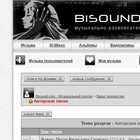
Музыка
Dj Mixes
Альбомы
Видеоклипы
Музыка пользователей
Моя музыка
Bisound.com - Музыкальный портал
>
Ваше творчество
Авторская песня
Темы раздела
: Авторская п
Тема
/
Автор
Важно:
Песни Вячеслава Серёгина
(
1
2
3
...
Послед