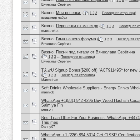
Вячеслав Серёгин
Важно:
Мои песенки.
(
1
2
3
...
Последняя страница
)
владимир лабух
Важно:
Перепевки от маэстро
(
1
2
3
...
Последняя с
maestrokot
Важно:
Гимн нашего форума
(
1
2
3
...
Последняя ст
Вячеслав Серёгин
Важно:
Песни под гитару от Вячеслава Серёгина
(
1
2
3
...
Последняя страница
)
Вячеслав Серёгин
ŢℰℳU Signup Bonus{$200 off} ''ACT911495^ for new 
(
1
2
3
...
Последняя страница
)
Manmohan
Soft Drinks Wholesale Suppliers - Energy Drinks Whol
mannick
WhatsApp +1(581) 942-4296 Buy Weed Hashish Cocain
Salmiya Fin
penson
Best Loan Offer For Your Business. WhatsApp: +4474
This mes
Danny07
WhatsApp: +1 (226) 894-5014​ Get CISSP Certification
UK