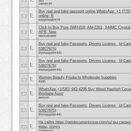
James34
Buy real and fake passport online,WhatsApp: +1 (775
online, B
keepmealive78
Click to Buy Pure JWH-018, AM-2201, 3-MMC Crystal
APB, Now
blancatrader
Buy real and fake Passports, Drivers License , Id
53827675)
thomaspeter441
Buy real and fake Passports, Drivers License , Id
53827675)
thomaspeter441
Women Beauty Products Wholesale Suppliers
Keith
WhatsApp +1(581) 942-4296 Buy Weed Hashish Cocai
Brisbane Austr
penson
Buy real and fake Passports, Drivers License , Id
53827675)
thomaspeter441
На сайте https://getdocumentsnow.com/ru/ вы сможе
визы, получ
markmark