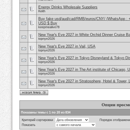
Energy Drinks Wholesale Suppliers
Keith
Buy fake usd/aud/cad/RMB/euros/CNY/ (WhatsApp : 
USD $ Buy
keepmealive78
New Year's Eve 2027 in White Orchid Dinner Cruise B
topnye2026
New Year's Eve 2027 in Vail, USA
topnye2026
New Year's Eve 2027 in Tokyo Disneyland & Tokyo D
topnye2026
New Year's Eve 2027 in The Art institute of Chicago,
topnye2026
New Year's Eve 2027 in Stratosphere, Hotel & Tower,
topnye2026
Опции просм
Показаны темы с 1 по 20 из 834
Критерий сортировки
Порядок отображен
Показать