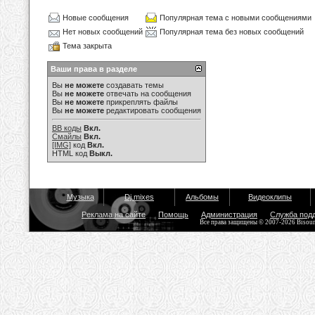
Новые сообщения
Популярная тема с новыми сообщениями
Нет новых сообщений
Популярная тема без новых сообщений
Тема закрыта
Ваши права в разделе
Вы
не можете
создавать темы
Вы
не можете
отвечать на сообщения
Вы
не можете
прикреплять файлы
Вы
не можете
редактировать сообщения
BB коды
Вкл.
Смайлы
Вкл.
[IMG]
код
Вкл.
HTML код
Выкл.
Музыка
Dj mixes
Альбомы
Видеоклипы
Реклама на сайте
Помощь
Администрация
Служба под
Все права защищены © 2007-2026 Bisou