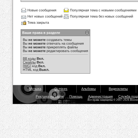
Новые сообщения
Популярная тема с новыми сообщениями
Нет новых сообщений
Популярная тема без новых сообщений
Тема закрыта
Ваши права в разделе
Вы
не можете
создавать темы
Вы
не можете
отвечать на сообщения
Вы
не можете
прикреплять файлы
Вы
не можете
редактировать сообщения
BB коды
Вкл.
Смайлы
Вкл.
[IMG]
код
Вкл.
HTML код
Выкл.
Музыка
Dj mixes
Альбомы
Видеоклипы
Реклама на сайте
Помощь
Администрация
Служба под
Все права защищены © 2007-2026 Bisou