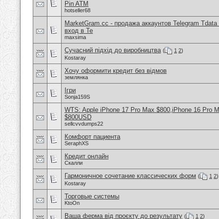
Pin ATM
hotseller68
MarketGram.cc - продажа аккаунтов Telegram Tdata 
вход в Te
maxsima
Сучасний підхід до виробництва
(
1
2
)
Kostaray
Хочу оформити кредит без відмов
землянка
Ігри
Sonja159S
WTS: Apple iPhone 17 Pro Max $800,iPhone 16 Pro 
$800USD
sellcvvdumps22
Комфорт пациента
SeraphXS
Кредит онлайн
Скалли
Гармоничное сочетание классических форм
(
1
2
)
Kostaray
Торговые системы
KtoOn
Ваша ферма від проєкту до результату
(
1
2
)