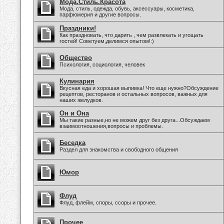
Мода.Стиль.Красота
Мода, стиль, одежда, обувь, аксессуары, косметика,
парфюмерия и другие вопросы.
Праздники!
Как праздновать, что дарить , чем развлекать и угощать
гостей! Советуем,делимся опытом!:)
Общество
Психология, социология, человек
Кулинария
Вкусная еда и хорошая выпивка! Что еще нужно?Обсуждение
рецептов, ресторанов и остальных вопросов, важных для
наших желудков.
Он и Она
Мы такие разные,но не можем друг без друга...Обсуждаем
взаимоотношения,вопросы и проблемы.
Беседка
Раздел для знакомства и свободного общения
Юмор
Флуд
Флуд, флейм, споры, ссоры и прочее.
Прочее