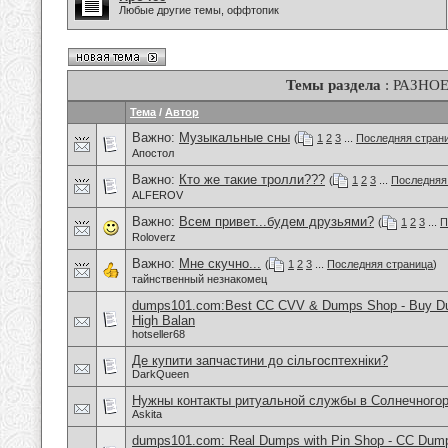
Любые другие темы, оффтопик
Темы раздела
: РАЗНО
Тема
/
Автор
Важно:
Музыкальные сны
(
1
2
3
...
Последняя стран
Апостол
Важно:
Кто же такие тролли???
(
1
2
3
...
Последняя
ALFEROV
Важно:
Всем привет...будем друзьями?
(
1
2
3
...
П
Roloverz
Важно:
Мне скучно...
(
1
2
3
...
Последняя страница
)
тайнственный незнакомец
dumps101.com:Best CC CVV & Dumps Shop - Buy Dum
High Balan
hotseller68
Де купити запчастини до сільгосптехніки?
DarkQueen
Нужны контакты ритуальной службы в Солнечного
Askita
dumps101.com: Real Dumps with Pin Shop - CC Dum