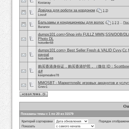
Kostaray
Довідка для роботи за кордоном
(
1
2
)
Lossif
Бальзамы и кондиционеры для волос
(
1
2
3
...
Пос
Buranov
dumps101.com>Shop info FULLZ MMN,SSN/DOB/DL/
Photo DL
hotseller68
dumps101.com> Best Seller Fresh & VALID Cvvv,Cc,f
paypal
hotseller68
购买香港身份证，购买香港护照，（微信 ID：Scottbo
&#
keepmealive78
MMOSBT - Маркетплейс игровых аккаунтов и услуг
Gnev1
Оп
Показаны темы с 1 по 20 из 31579
Критерий сортировки
Порядок отображен
Показать