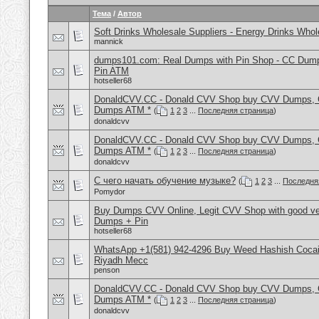
Тема
/
Автор
Soft Drinks Wholesale Suppliers - Energy Drinks Whol
mannick
dumps101.com: Real Dumps with Pin Shop - CC Dum
Pin ATM
hotseller68
DonaldCVV.CC - Donald CVV Shop buy CVV Dumps, CC
Dumps ATM *
(
1
2
3
...
Последняя страница
)
donaldcvv
DonaldCVV.CC - Donald CVV Shop buy CVV Dumps, CC
Dumps ATM *
(
1
2
3
...
Последняя страница
)
donaldcvv
С чего начать обучение музыке?
(
1
2
3
...
Последня
Pomydor
Buy Dumps CVV Online, Legit CVV Shop with good ve
Dumps + Pin
hotseller68
WhatsApp +1(581) 942-4296 Buy Weed Hashish Cocain
Riyadh Mecc
penson
DonaldCVV.CC - Donald CVV Shop buy CVV Dumps, CC
Dumps ATM *
(
1
2
3
...
Последняя страница
)
donaldcvv