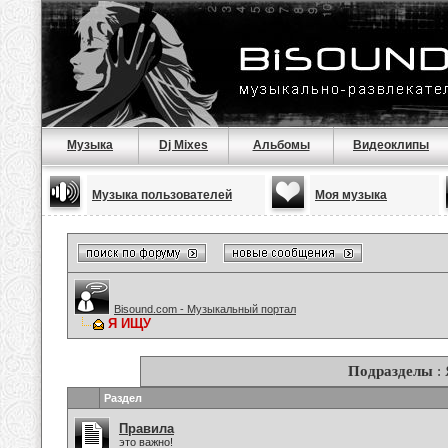
Музыка
Dj Mixes
Альбомы
Видеоклипы
Музыка пользователей
Моя музыка
Bisound.com - Музыкальный портал
Я ИЩУ
Подразделы
:
Раздел
Правила
это важно!