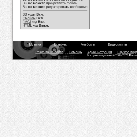
Вы
не можете
прикреплять файлы
Вы
не можете
редактировать сообщения
BB коды
Вкл.
Смайлы
Вкл.
[IMG]
код
Вкл.
HTML код
Выкл.
Музыка
Dj mixes
Альбомы
Видеоклипы
Реклама на сайте
Помощь
Администрация
Служба под
Все права защищены © 2007-2026 Bisou