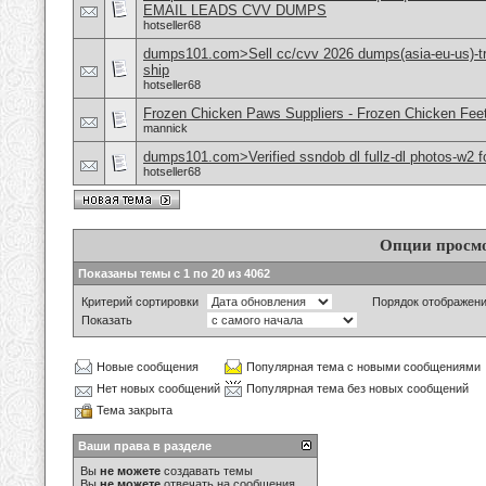
EMAIL LEADS CVV DUMPS
hotseller68
dumps101.com>Sell cc/cvv 2026 dumps(asia-eu-us)-tr
ship
hotseller68
Frozen Chicken Paws Suppliers - Frozen Chicken Feet
mannick
dumps101.com>Verified ssndob dl fullz-dl photos-w2 fo
hotseller68
Опции просм
Показаны темы с 1 по 20 из 4062
Критерий сортировки
Порядок отображен
Показать
Новые сообщения
Популярная тема с новыми сообщениями
Нет новых сообщений
Популярная тема без новых сообщений
Тема закрыта
Ваши права в разделе
Вы
не можете
создавать темы
Вы
не можете
отвечать на сообщения