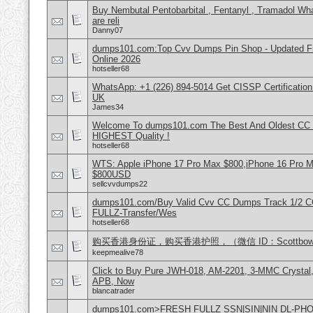
Buy Nembutal Pentobarbital , Fentanyl , Tramadol 
are reli
Danny07
dumps101.com:Top Cvv Dumps Pin Shop - Updated Fre
Online 2026
hotseller68
WhatsApp: +1 (226) 894-5014​ Get CISSP Certification
UK
James34
Welcome To dumps101.com The Best And Oldest CC
HIGHEST Quality !
hotseller68
WTS: Apple iPhone 17 Pro Max $800,iPhone 16 Pro 
$800USD
sellcvvdumps22
dumps101.com/Buy Valid Cvv CC Dumps Track 1/2 C
FULLZ-Transfer/Wes
hotseller68
购买香港身份证，购买香港护照，（微信 ID：Scottbowe
keepmealive78
Click to Buy Pure JWH-018, AM-2201, 3-MMC Crystal
APB, Now
blancatrader
dumps101.com>FRESH FULLZ SSN|SIN|NIN DL-P