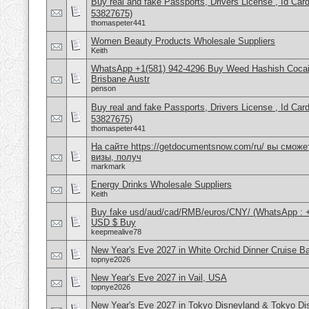
Buy real and fake Passports, Drivers License , Id
53827675)
thomaspeter441
Women Beauty Products Wholesale Suppliers
Keith
WhatsApp +1(581) 942-4296 Buy Weed Hashish Cocai
Brisbane Austr
penson
Buy real and fake Passports, Drivers License , Id
53827675)
thomaspeter441
На сайте https://getdocumentsnow.com/ru/ вы сможе
визы, получ
markmark
Energy Drinks Wholesale Suppliers
Keith
Buy fake usd/aud/cad/RMB/euros/CNY/ (WhatsApp : 
USD $ Buy
keepmealive78
New Year's Eve 2027 in White Orchid Dinner Cruise B
topnye2026
New Year's Eve 2027 in Vail, USA
topnye2026
New Year's Eve 2027 in Tokyo Disneyland & Tokyo D