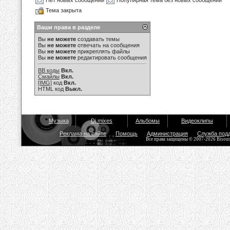
Нет новых сообщений
Популярная тема без новых сообщений
Тема закрыта
Ваши права в разделе
Вы
не можете
создавать темы
Вы
не можете
отвечать на сообщения
Вы
не можете
прикреплять файлы
Вы
не можете
редактировать сообщения
BB коды
Вкл.
Смайлы
Вкл.
[IMG]
код
Вкл.
HTML код
Выкл.
Музыка
Dj mixes
Альбомы
Видеоклипы
Реклама на сайте
Помощь
Администрация
Служба под
Все права защищены © 2007-2026 Bisou