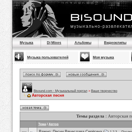
Музыка
Dj Mixes
Альбомы
Видеоклипы
Музыка пользователей
Моя музыка
Bisound.com - Музыкальный портал
>
Ваше творчество
Авторская песня
Темы раздела
: Авторская п
Тема
/
Автор
Важно:
Песни Вячеслава Серёгина
(
1
2
3
...
Послед