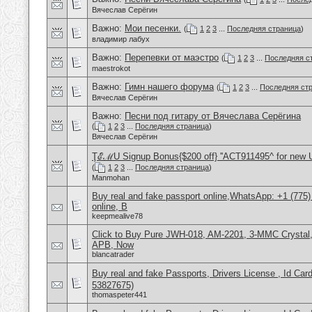
Вячеслав Серёгин
Важно:
Мои песенки.
(
1
2
3
...
Последняя страница
)
владимир лабух
Важно:
Перепевки от маэстро
(
1
2
3
...
Последняя с
maestrokot
Важно:
Гимн нашего форума
(
1
2
3
...
Последняя ст
Вячеслав Серёгин
Важно:
Песни под гитару от Вячеслава Серёгина
(
1
2
3
...
Последняя страница
)
Вячеслав Серёгин
ŢℰℳU Signup Bonus{$200 off} ''ACT911495^ for new 
(
1
2
3
...
Последняя страница
)
Manmohan
Buy real and fake passport online,WhatsApp: +1 (775
online, B
keepmealive78
Click to Buy Pure JWH-018, AM-2201, 3-MMC Crystal
APB, Now
blancatrader
Buy real and fake Passports, Drivers License , Id
53827675)
thomaspeter441