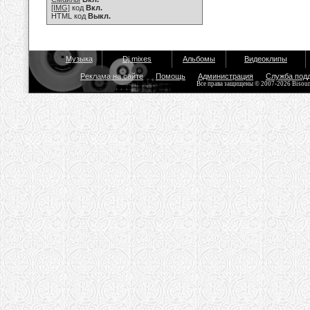
[IMG]
код
Вкл.
HTML код
Выкл.
Музыка
Dj mixes
Альбомы
Видеоклипы
Реклама на сайте
Помощь
Администрация
Служба под
Все права защищены © 2007-2026 Bisou