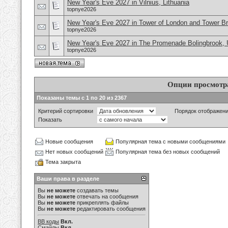
New Year's Eve 2027 in Vilnius, Lithuania
topnye2026
New Year's Eve 2027 in Tower of London and Tower B
topnye2026
New Year's Eve 2027 in The Promenade Bolingbrook,
topnye2026
Опции просмотр
Показаны темы с 1 по 20 из 2367
Критерий сортировки
Порядок отображен
Показать
Новые сообщения
Популярная тема с новыми сообщениями
Нет новых сообщений
Популярная тема без новых сообщений
Тема закрыта
Ваши права в разделе
Вы
не можете
создавать темы
Вы
не можете
отвечать на сообщения
Вы
не можете
прикреплять файлы
Вы
не можете
редактировать сообщения
BB коды
Вкл.
Смайлы
Вкл.