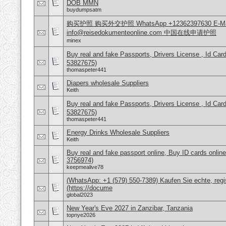
DOB MMN
buydumpsatm
购买护照 购买外交护照 WhatsApp +12362397630 E-Mai
info@reisedokumenteonline.com 中国在线申请护照
minex
Buy real and fake Passports, Drivers License , Id
53827675)
thomaspeter441
Diapers wholesale Suppliers
Keith
Buy real and fake Passports, Drivers License , Id
53827675)
thomaspeter441
Energy Drinks Wholesale Suppliers
Keith
Buy real and fake passport online, Buy ID cards onli
3756974)
keepmealive78
(WhatsApp: +1 (579) 550-7389) Kaufen Sie echte, regi
(https://docume
global2023
New Year's Eve 2027 in Zanzibar, Tanzania
topnye2026