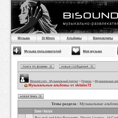
Музыка
Dj Mixes
Альбомы
Видеоклипы
Музыка пользователей
Моя музыка
Bisound.com - Музыкальный портал
>
Релизы
>
Музыкальные а
Музыкальные альбомы от skitalec72
Темы раздела
: Музыкальные альбомы 
Тема
/
Автор
Buy real and fake Passports, Drivers License , Id