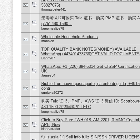
53827675)
thomaspeter441
无需考试即可购买 Telc 证书，购买 PMP 证书，购买 AW
(775) 480-1590，
keepmealive78
Wholesale Household Products
mannick
TOP QUALITY BANK NOTES(MONEY) AVAILABLE
WhatsApp(+447401473736)GET VALID DOCUMENTS
Danny07
WhatsApp: +1 (226) 894-5014​ Get CISSP Certification
UK
James34
Richiedi un nuovo passaporto, patente di guida, +491
contr
qmrjuke20272
购买 Telc 证书、PMP、AWS 证书 微信 ID: Scottbowers44
480-1590 在德国购买 TELC
keepmealive78
Click to Buy Pure JWH-018, AM-2201, 3-MMC Crystal
APB, Now
blancatrader
fulllz.asia [+] Sell info fullz SIN/SSN DRIVER L