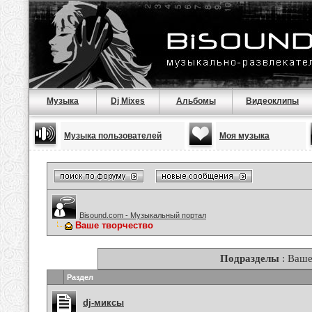
Музыка
Dj Mixes
Альбомы
Видеоклипы
Музыка пользователей
Моя музыка
Bisound.com - Музыкальный портал
Ваше творчество
Подразделы
: Ваше
Раздел
dj-миксы