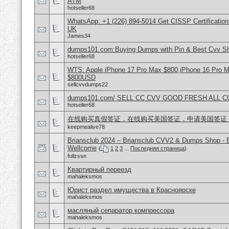
ATM
hotseller68
WhatsApp: +1 (226) 894-5014​ Get CISSP Certification
UK
James34
dumps101.com:Buying Dumps with Pin & Best Cvv S
hotseller68
WTS: Apple iPhone 17 Pro Max $800,iPhone 16 Pro 
$800USD
sellcvvdumps22
dumps101.com/ SELL CC CVV GOOD FRESH ALL 
hotseller68
在线购买真假签证，在线购买美国签证，申请美国签证
keepmealive78
Briansclub 2024 – Briansclub CVV2 & Dumps Shop - 
Wellcome
(
1
2
3
...
Последняя страница
)
fullzssn
Квартирный переезд
mahaleksmos
Юрист раздел имущества в Красноярске
mahaleksmos
масляный сепаратор компрессора
mahaleksmos