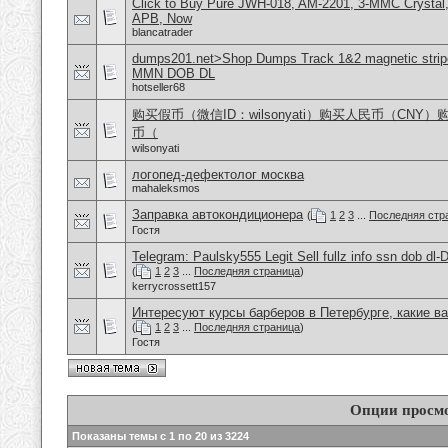
Click to Buy Pure JWH-018, AM-2201, 3-MMC Crystal
APB, Now
blancatrader
dumps201.net>Shop Dumps Track 1&2 magnetic stripe
MMN DOB DL
hotseller68
购买假币（微信ID：wilsonyati）购买人民币（CNY
币（
wilsonyati
логопед-дефектолог москва
mahaleksmos
Заправка автокондиционера
(
1
2
3
...
Последняя стр
Гостя
Telegram: Paulsky555 Legit Sell fullz info ssn dob d
(
1
2
3
...
Последняя страница
)
kerrycrossett157
Интересуют курсы барберов в Петербурге, какие в
(
1
2
3
...
Последняя страница
)
Гостя
Опции просм
Показаны темы с 1 по 20 из 3224