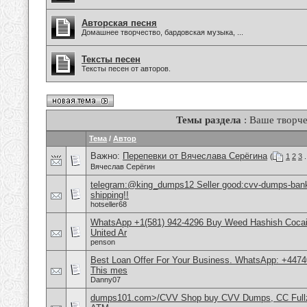
Авторская песня
Домашнее творчество, бардовская музыка, ...
Тексты песен
Тексты песен от авторов.
Темы раздела
: Ваше творче
Тема
/
Автор
Важно:
Перепевки от Вячеслава Серёгина
(
1
2
3
.
Вячеслав Серёгин
telegram:@king_dumps12 Seller good:cvv-dumps-bankl
shipping!!
hotseller68
WhatsApp +1(581) 942-4296 Buy Weed Hashish Cocai
United Ar
penson
Best Loan Offer For Your Business. WhatsApp: +4474
This mes
Danny07
dumps101.com>/CVV Shop buy CVV Dumps, CC Fullz