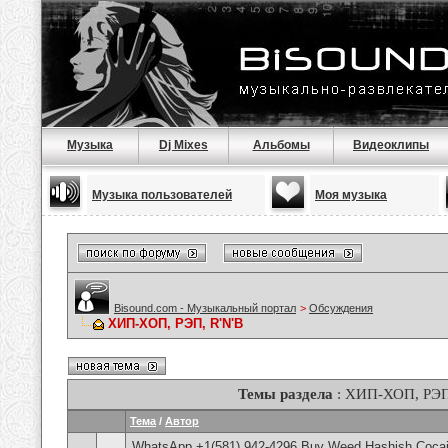
Музыка
Dj Mixes
Альбомы
Видеоклипы
Музыка пользователей
Моя музыка
Bisound.com - Музыкальный портал
>
Обсуждения
ХИП-ХОП, РЭП, R'N'B
Темы раздела
: ХИП-ХОП, РЭП
Тема
/
Автор
WhatsApp +1(581) 942-4296 Buy Weed Hashish Cocain