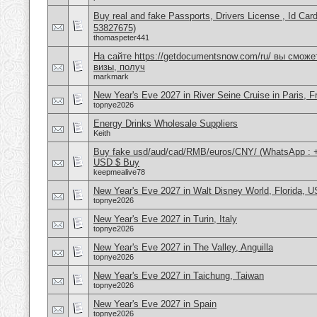
Buy real and fake Passports, Drivers License , Id
53827675)
thomaspeter441
На сайте https://getdocumentsnow.com/ru/ вы сможе
визы, получ
markmark
New Year's Eve 2027 in River Seine Cruise in Paris, F
topnye2026
Energy Drinks Wholesale Suppliers
Keith
Buy fake usd/aud/cad/RMB/euros/CNY/ (WhatsApp : 
USD $ Buy
keepmealive78
New Year's Eve 2027 in Walt Disney World, Florida, 
topnye2026
New Year's Eve 2027 in Turin, Italy
topnye2026
New Year's Eve 2027 in The Valley, Anguilla
topnye2026
New Year's Eve 2027 in Taichung, Taiwan
topnye2026
New Year's Eve 2027 in Spain
topnye2026