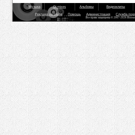
Музыка
Dj mixes
Альбомы
Видеоклипы
Реклама на сайте
Помощь
Администрация
Служба под
Все права защищены © 2007-2026 Bisou