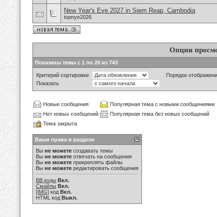
New Year's Eve 2027 in Siem Reap, Cambodia
topnye2026
Опции просм
Показаны темы с 1 по 20 из 743
Критерий сортировки
Порядок отображен
Показать
Новые сообщения
Популярная тема с новыми сообщениями
Нет новых сообщений
Популярная тема без новых сообщений
Тема закрыта
Ваши права в разделе
Вы
не можете
создавать темы
Вы
не можете
отвечать на сообщения
Вы
не можете
прикреплять файлы
Вы
не можете
редактировать сообщения
BB коды
Вкл.
Смайлы
Вкл.
[IMG]
код
Вкл.
HTML код
Выкл.