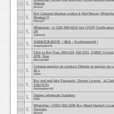
Wakrah
penson
Buy Caluanie Muelear oxidize & Red Mecury WhatsAp
Muelear O
Danny07
WhatsApp: +1 (226) 894-5014​ Get CISSP Certification
UK
James34
在线购买真假护照, ( 微信：Scottbowers44 )
keepmealive78
Click to Buy Pure JWH-018, AM-2201, 3-MMC Crystal
APB, Now
blancatrader
Comprar permiso de conducir Obtener el permiso de co
de c
minex
Buy real and fake Passports, Drivers License , Id
53827675)
thomaspeter441
Diapers wholesale Suppliers
Keith
WhatsApp +1(581) 942-4296 Buy Weed Hashish Cocai
Germany
penson