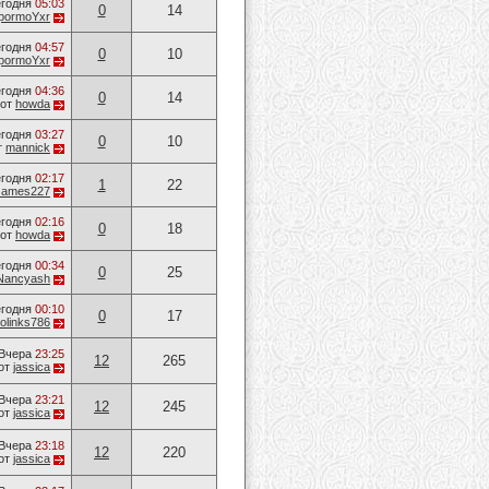
годня
05:03
0
14
pormoYxr
годня
04:57
0
10
pormoYxr
годня
04:36
0
14
от
howda
годня
03:27
0
10
т
mannick
годня
02:17
1
22
James227
годня
02:16
0
18
от
howda
годня
00:34
0
25
Nancyash
годня
00:10
0
17
olinks786
Вчера
23:25
12
265
от
jassica
Вчера
23:21
12
245
от
jassica
Вчера
23:18
12
220
от
jassica