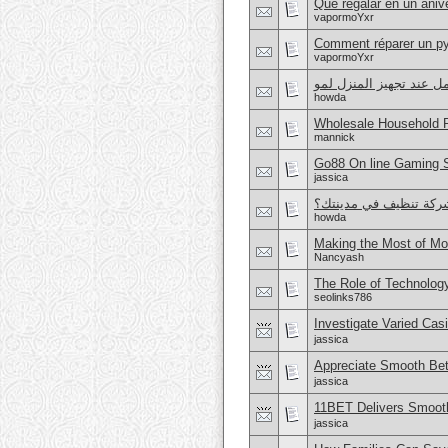
Qué regalar en un anive
vapormoYxr
Comment réparer un py
vapormoYxr
ل عند تجهيز المنزل لمو
howda
Wholesale Household 
mannick
Go88 On line Gaming So
jassica
ركة تنظيف في مدينتك؟
howda
Making the Most of Mo
Nancyash
The Role of Technolog
seolinks786
Investigate Varied Ca
jassica
Appreciate Smooth Bet
jassica
11BET Delivers Smoot
jassica