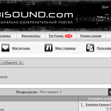
Вход
льбомы
Видеоклипы
Топ Радио
Радиостанции
Моя музыка
Моя страница
Пользов
портал
Подразделы
: Что нового ?
Последнее соо
Exploring Fantasy 
от
мом