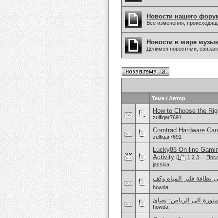
Новости нашего фору
Все изменения, происходящ
Новости в мире музы
Делимся новостями, связанн
Тема
/
Автор
How to Choose the Righ
zulfiqar7691
Comtrad Hardware Cana
zulfiqar7691
Lucky88 On line Gamin
Activity
(
1
2
3
...
Посл
jassica
howda
howda