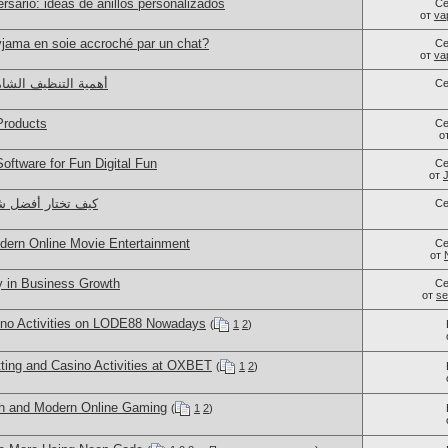
rsario: ideas de anillos personalizados
Се
от
va
jama en soie accroché par un chat?
Се
от
va
أهمية التنظيف الشام
Се
Products
Се
о
ftware for Fun Digital Fun
Се
от
كيف تختار أفضل ش
Се
dern Online Movie Entertainment
Се
от
y in Business Growth
Се
от
se
sino Activities on LODE88 Nowadays
(
1
2
)
ting and Casino Activities at OXBET
(
1
2
)
h and Modern Online Gaming
(
1
2
)