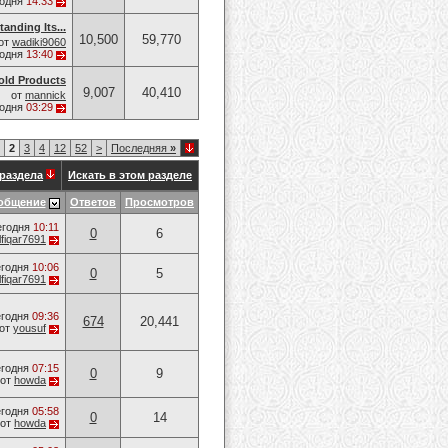
годня
14:33
anding Its...
10,500
59,770
от
wadiki9060
годня
13:40
old Products
9,007
40,410
от
mannick
годня
03:29
2
3
4
12
52
>
Последняя
»
раздела
Искать в этом разделе
общение
Ответов
Просмотров
егодня
10:11
0
6
lfiqar7691
годня
10:06
0
5
lfiqar7691
годня
09:36
674
20,441
от
yousuf
годня
07:15
0
9
от
howda
годня
05:58
0
14
от
howda