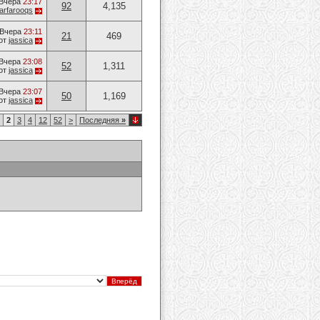
Вчера
23:17
92
4,135
arfarooqs
Вчера
23:11
21
469
от
jassica
Вчера
23:08
52
1,311
от
jassica
Вчера
23:07
50
1,169
от
jassica
2
3
4
12
52
>
Последняя
»