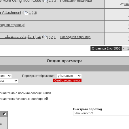
e More Using Noon Code
(
1
2
3
...
Последняя страница
)
от
um
r Attachment
(
1
2
3
)
ледняя страница
)
شراء مكيفات مستعملة… ن
(
3
2
1
...
Последняя страница
)
Страница 2 из 3955
<
1
Опции просмотра
Порядок отображения
рная тема с новыми сообщениями
рная тема без новых сообщений
Быстрый переход
ия