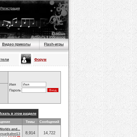
|
Регистрация
Помощь
Добавить в избранное
Видео приколы
Flash-игры
атели
Форум
Имя
Пароль
Искать в этом разделе
бщение
Темы
Сообщений
Worlds and...
8,914
14,722
ansarikafeel13