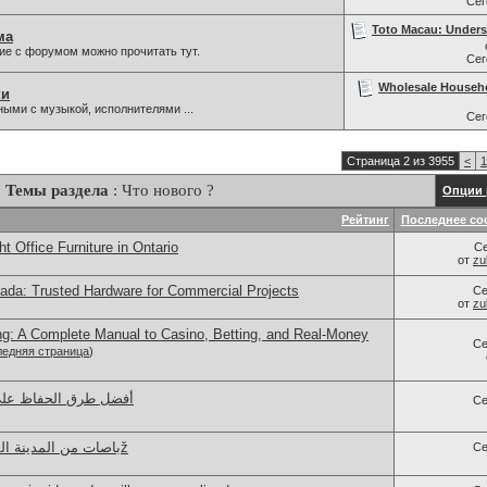
Се
Toto Macau: Underst
ма
ие с форумом можно прочитать тут.
Се
Wholesale Househ
ки
ыми с музыкой, исполнителями ...
Се
Страница 2 из 3955
<
1
Темы раздела
: Что нового ?
Опции 
Рейтинг
Последнее со
t Office Furniture in Ontario
С
от
zu
da: Trusted Hardware for Commercial Projects
Се
от
zu
g: A Complete Manual to Casino, Betting, and Real-Money
Се
едняя страница
)
Се
باصات من المدينة المنورة الى الرياض: نصائž
Се