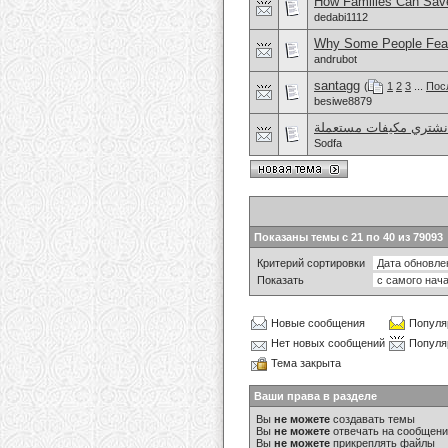
How Families Can Sav
dedabi1112
Why Some People Fea
andrubot
santagg
(
1
2
3
...
Пос
besiwe8879
شتري مكيفات مستعملة
Sodfa
Показаны темы с 21 по 40 из 79093
Критерий сортировки
Показать
Новые сообщения
Популя
Нет новых сообщений
Популя
Тема закрыта
Ваши права в разделе
Вы
не можете
создавать темы
Вы
не можете
отвечать на сообщен
Вы
не можете
прикреплять файлы