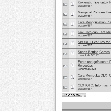
Kokienak: Tips untuk
woxeref567
Mengenal Platform Kok
woxeref567
Cara Menggunakan Pla
woxeref567
Koki Toto dan Cara M
woxeref567
SBOBET Features for 
woxeref567
Sports Betting Games
rowankvho53197
Echte und gefälschte 
Reisepäss
keepmealive78
Cara Membuka OLXTO
woxeref567
OLXTOTO: Informasi P
woxeref567