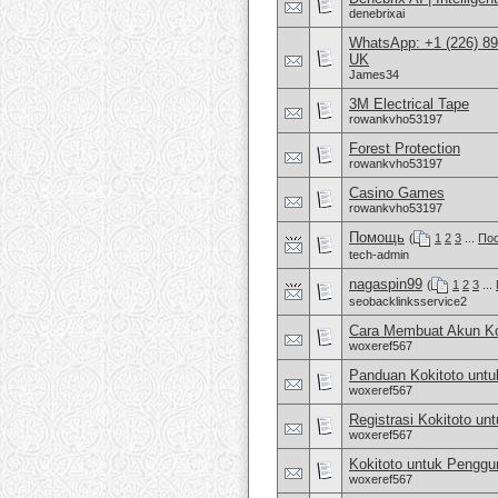
denebrixai
WhatsApp: +1 (226) 894
UK
James34
3M Electrical Tape
rowankvho53197
Forest Protection
rowankvho53197
Casino Games
rowankvho53197
Помощь
(
1
2
3
...
Пос
tech-admin
nagaspin99
(
1
2
3
...
seobacklinksservice2
Cara Membuat Akun Ko
woxeref567
Panduan Kokitoto untu
woxeref567
Registrasi Kokitoto un
woxeref567
Kokitoto untuk Penggu
woxeref567