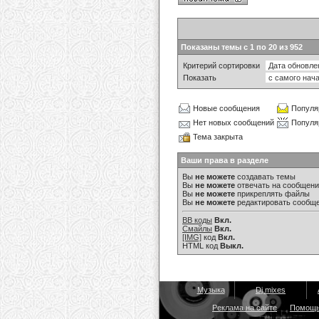
Показаны темы с 1 по 20 из 952
Критерий сортировки
Показать
Новые сообщения
Популя
Нет новых сообщений
Популя
Тема закрыта
Ваши права в разделе
Вы
не можете
создавать темы
Вы
не можете
отвечать на сообщен
Вы
не можете
прикреплять файлы
Вы
не можете
редактировать сообщ
BB коды
Вкл.
Смайлы
Вкл.
[IMG]
код
Вкл.
HTML код
Выкл.
Музыка
Dj mixes
Реклама на сайте
Помощ