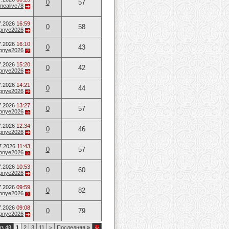
0
57
mealive78
7.2026
16:59
0
58
opnye2026
7.2026
16:10
0
43
opnye2026
7.2026
15:20
0
42
opnye2026
7.2026
14:21
0
44
opnye2026
7.2026
13:27
0
57
opnye2026
7.2026
12:34
0
46
opnye2026
7.2026
11:43
0
57
opnye2026
7.2026
10:53
0
60
opnye2026
7.2026
09:59
0
82
opnye2026
7.2026
09:08
0
79
opnye2026
из 48
1
2
3
11
>
Последняя
»