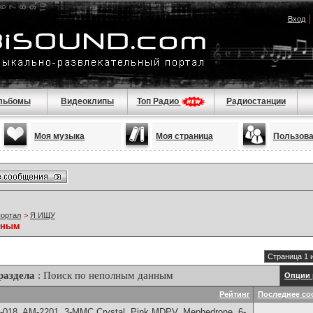
Вход
льбомы
Видеоклипы
Топ Радио
Радиостанции
Моя музыка
Моя страница
Пользов
портал
>
Я ИЩУ
нным
Страница 1 
раздела
: Поиск по неполным данным
Опции 
Рейтинг
Последнее со
H-018, AM-2201, 3-MMC Crystal, Pink MDPV, Mephedrone, 6-