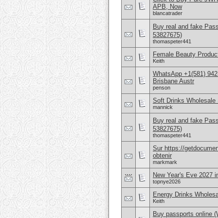
APB, Now
blancatrader
Buy real and fake Pas
53827675)
thomaspeter441
Female Beauty Product
Keith
WhatsApp +1(581) 942
Brisbane Austr
penson
Soft Drinks Wholesale 
mannick
Buy real and fake Pas
53827675)
thomaspeter441
Sur https://getdocume
obtenir
markmark
New Year's Eve 2027 i
topnye2026
Energy Drinks Wholesa
Keith
Buy passports online 