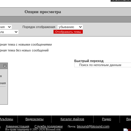
Опции просмотра
Порядок отображения
рная тема с новыми сообщениями
рная тема без новых сообщений
Быстрый переход
ия
ения
Альбомы
Видеоклипы
Каталог файлов
Радио
Ви
ь
Администрация
Служба поддержки
bisound@bisound.com
Почта:
Все права защищены © 2007-2026 Bisound.com