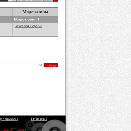
Модераторы
Модераторы : 1
Вячеслав Серёгин
део приколы
Flash-игры