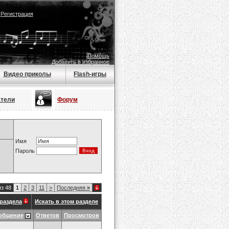
|
Регистрация
Помощь
Добавить в избранное
Видео приколы
Flash-игры
атели
Форум
Имя
Пароль
из 48
1
2
3
11
>
Последняя
»
раздела
Искать в этом разделе
общение
Ответов
Просмотров