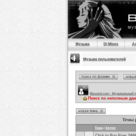
Музыка
Dj Mixes
А
Музыка пользователей
Bisound.com - Музыкальный 
Поиск по неполным да
Темы 
Тема
/
Автор
Click to Buy Pure JW