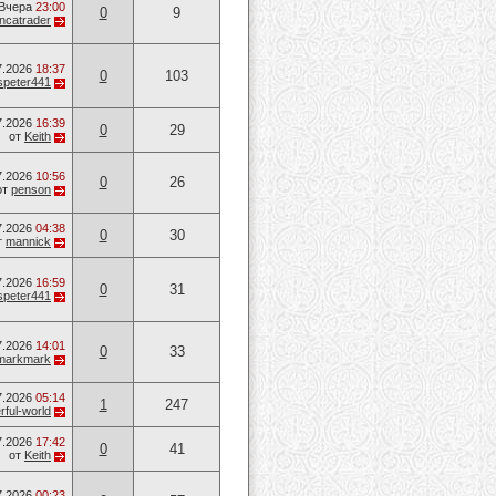
Вчера
23:00
0
9
ancatrader
7.2026
18:37
0
103
speter441
7.2026
16:39
0
29
от
Keith
7.2026
10:56
0
26
от
penson
7.2026
04:38
0
30
т
mannick
7.2026
16:59
0
31
speter441
7.2026
14:01
0
33
markmark
7.2026
05:14
1
247
ful-world
7.2026
17:42
0
41
от
Keith
7.2026
00:23