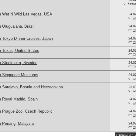
от
keep
n Wet N Wild Las Vegas, USA
24.0
от
t
 Uruguaiana, Brazil
24.0
от
t
n Tokyo Dinner Cruises, Japan
24.0
от
t
n Texas, United States
24.0
от
t
in Stockholm, Sweden
24.0
от
t
in Singapore Museums
24.0
от
t
n Sarajevo, Bosnia and Herzegovina
24.0
от
t
n Royal Madrid, Spain
24.0
от
t
n Prague Zoo, Czech Republic
24.0
от
t
n Penang, Malaysia
24.0
от
t
Страница 1 