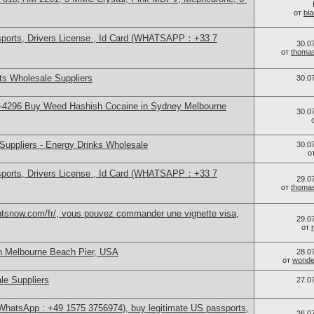
от
bl
sports, Drivers License , Id Card (WHATSAPP：+33 7
30.0
от
thoma
s Wholesale Suppliers
30.0
-4296 Buy Weed Hashish Cocaine in Sydney Melbourne
30.0
Suppliers - Energy Drinks Wholesale
30.0
о
sports, Drivers License , Id Card (WHATSAPP：+33 7
29.0
от
thoma
ntsnow.com/fr/, vous pouvez commander une vignette visa,
29.0
от
n Melbourne Beach Pier, USA
28.0
от
wonder
le Suppliers
27.0
(WhatsApp : +49 1575 3756974), buy legitimate US passports,
26.0