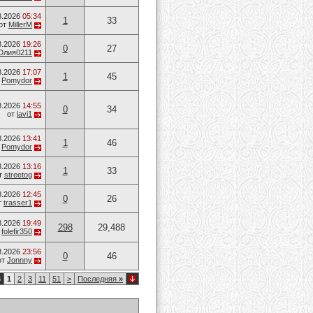
8.2026
05:34
1
33
от
MillerM
8.2026
19:26
0
27
Юлия0211
8.2026
17:07
1
45
т
Pomydor
8.2026
14:55
0
34
от
lavi1
8.2026
13:41
1
46
т
Pomydor
8.2026
13:16
1
33
т
streetog
8.2026
12:45
0
26
т
trasser1
8.2026
19:49
298
29,488
т
folefir350
8.2026
23:56
0
46
от
Jonnny
3
1
2
3
11
51
>
Последняя
»