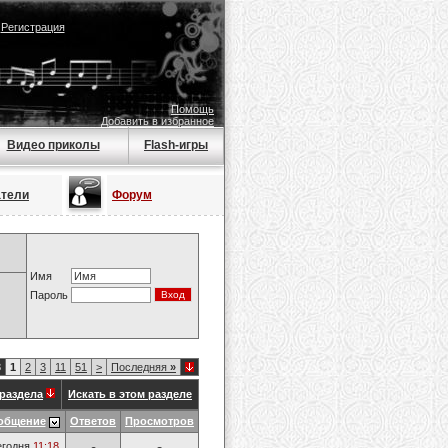
|
Регистрация
Помощь
Добавить в избранное
Видео приколы
Flash-игры
атели
Форум
Имя
Пароль
3
1
2
3
11
51
>
Последняя
»
раздела
Искать в этом разделе
общение
Ответов
Просмотров
егодня
11:18