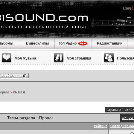
Вход
льбомы
Видеоклипы
Топ Радио
Радиостанции
Моя музыка
Моя страница
Пользов
портал
>
РАЗНОЕ
Страница 1 из 42
Темы раздела
: Прочее
Опции 
Рейтинг
Последнее со
С