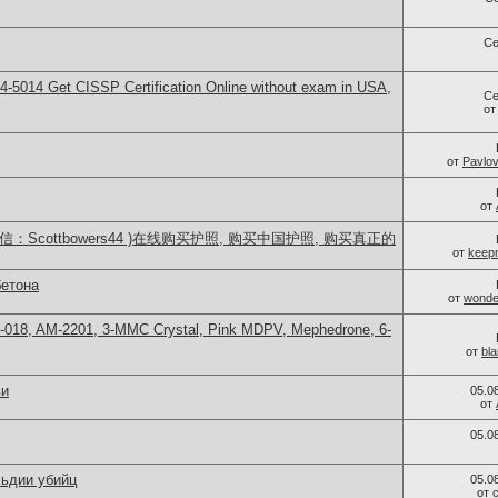
Се
-5014​ Get CISSP Certification Online without exam in USA,
Се
о
от
Pavlo
от
：Scottbowers44 )在线购买护照, 购买中国护照, 购买真正的
от
keep
бетона
от
wonder
H-018, AM-2201, 3-MMC Crystal, Pink MDPV, Mephedrone, 6-
от
bl
ви
05.0
от
05.0
льдии убийц
05.0
от