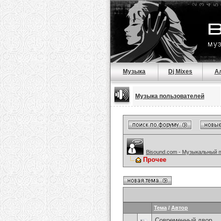
Музыка
Dj Mixes
А
Музыка пользователей
Bisound.com - Музыкальный 
Прочее
Тема
/
Автор
Современный двор