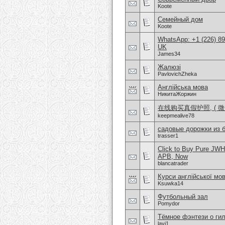
Koote
Семейный дом
Koote
WhatsApp: +1 (226) 894
UK
James34
Жалюзі
PavlovichZheka
Англійська мова
НикитаЖоржин
在线购买真假护照, ( 微信
keepmealive78
садовые дорожки из 
trasser1
Click to Buy Pure JW
APB, Now
blancatrader
Курси англійської мо
Ksuwka14
Футбольный зал
Pomydor
Тёмное фэнтези о ги
lavi1