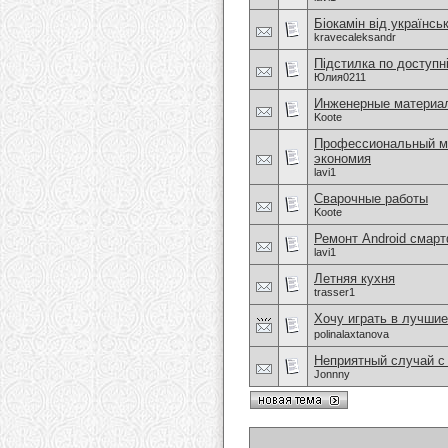
Біокамін від українсь
kravecaleksandr
Підстилка по доступні
Юлия0211
Инженерные материа
Koote
Профессиональный мо
экономия
lavi1
Сварочные работы
Koote
Ремонт Android смар
lavi1
Летняя кухня
trasser1
Хочу играть в лучши
polinalaxtanova
Неприятный случай с
Jonnny