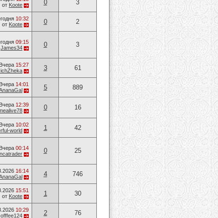
0
3
от
Koote
годня
10:32
0
2
от
Koote
годня
09:15
0
3
т
James34
Вчера
15:27
3
61
vichZheka
Вчера
14:01
5
889
AnanaGal
Вчера
12:39
0
16
mealive78
Вчера
10:02
1
42
ful-world
Вчера
00:14
0
25
ancatrader
8.2026
16:14
4
746
AnanaGal
8.2026
15:51
1
30
от
Koote
8.2026
10:29
2
76
cofffee124