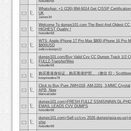
hotseller68
WhatsApp: +1 (226) 894-5014​ Get CISSP Certification
UK
James34
Welcome To dumps101.com The Best And Oldest CC
HIGHEST Quality !
hotseller68
WTS: Apple iPhone 17 Pro Max $800,iPhone 16 Pro 
$800USD
sellcvvdumps22
dumps101.com/Buy Valid Cvv CC Dumps Track 1/2 C
FULLZ-Transfer/Wes
hotseller68
购买香港身份证，购买香港护照，（微信 ID：Scottbowe
keepmealive78
Click to Buy Pure JWH-018, AM-2201, 3-MMC Crystal
APB, Now
blancatrader
dumps101.com>FRESH FULLZ SSN|SIN|NIN DL-P
EMAIL LEADS CVV DUMPS
hotseller68
dumps101.com>Sell cc/cvv 2026 dumps(asia-eu-us)-tr
ship
hotseller68