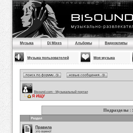
Музыка
Dj Mixes
Альбомы
Видеоклипы
Музыка пользователей
Моя музыка
Bisound.com - Музыкальный портал
Я ИЩУ
Подразделы
:
Раздел
Правила
это важно!