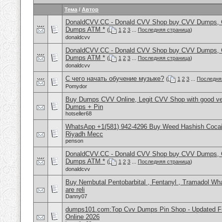
Тема
/
Автор
DonaldCVV.CC - Donald CVV Shop buy CVV Dumps, CC
Dumps ATM *
(
1
2
3
...
Последняя страница
)
donaldcvv
DonaldCVV.CC - Donald CVV Shop buy CVV Dumps, CC
Dumps ATM *
(
1
2
3
...
Последняя страница
)
donaldcvv
С чего начать обучение музыке?
(
1
2
3
...
Последня
Pomydor
Buy Dumps CVV Online, Legit CVV Shop with good ve
Dumps + Pin
hotseller68
WhatsApp +1(581) 942-4296 Buy Weed Hashish Cocain
Riyadh Mecc
penson
DonaldCVV.CC - Donald CVV Shop buy CVV Dumps, CC
Dumps ATM *
(
1
2
3
...
Последняя страница
)
donaldcvv
Buy Nembutal Pentobarbital , Fentanyl , Tramadol 
are reli
Danny07
dumps101.com:Top Cvv Dumps Pin Shop - Updated Fre
Online 2026