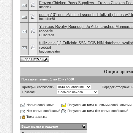
Frozen Chicken Paws Suppliers - Frozen Chicken Feet
mannick
dumps101.com>Verified ssndob dl fullz-dl photos-w2 fo
hotseller68
Yankees Rivalry Roundup: Jo Adell crushes Mariners s
robberie
Culberson
fulllz.asia [+] Fullzinfo SSN DOB NIN database avail
/Social
buydumpsatm
Опции просм
Показаны темы с 1 по 20 из 4060
Критерий сортировки
Порядок отображен
Показать
Новые сообщения
Популярная тема с новыми сообщениями
Нет новых сообщений
Популярная тема без новых сообщений
Тема закрыта
Ваши права в разделе