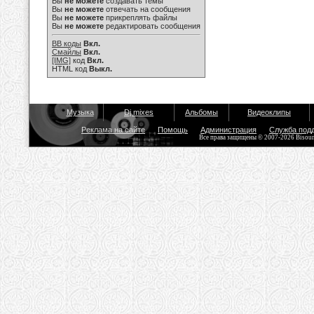
Вы
не можете
создавать темы
Вы
не можете
отвечать на сообщения
Вы
не можете
прикреплять файлы
Вы
не можете
редактировать сообщения
BB коды
Вкл.
Смайлы
Вкл.
[IMG]
код
Вкл.
HTML код
Выкл.
Музыка
Dj mixes
Альбомы
Видеоклипы
Реклама на сайте
Помощь
Администрация
Служба под
Все права защищены © 2007-2026 Bisou