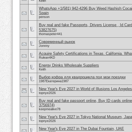
Keith
WhatsApp +1(581) 942-4296 Buy Weed Hashish Cocain
Spain
penson
Buy real and fake Passports, Drivers License , Id
53827675)
thomaspeter441
Современный рынок
Jonnny
Acquire Safety Certifications in Texas. California. Wh
Rulean4KD
Energy Drinks Wholesale Suppliers
Keith
Выбор кофра для квадроцикла под мои поездки
1987Екатерина1987
New Year's Eve 2027 in World of Illusions Los Angele
topnye2026
Buy real and fake passport online, Buy ID cards onli
3756974)
keepmealive78
New Year's Eve 2027 in Tokyo National Museum, Jap
topnye2026
New Year's Eve 2027 in The Dubai Fountain, UAE