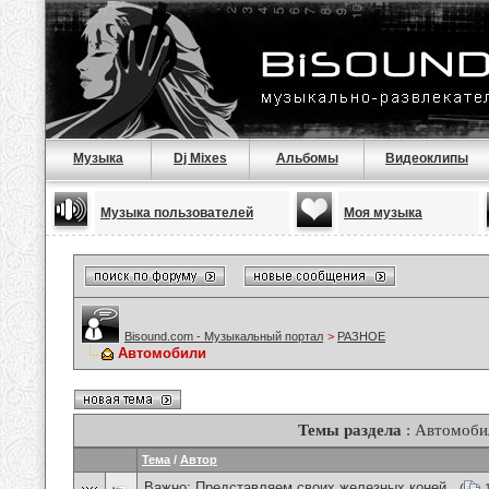
Музыка
Dj Mixes
Альбомы
Видеоклипы
Музыка пользователей
Моя музыка
Bisound.com - Музыкальный портал
>
РАЗНОЕ
Автомобили
Темы раздела
: Автомоби
Тема
/
Автор
Важно:
Представляем своих железных коней .
(