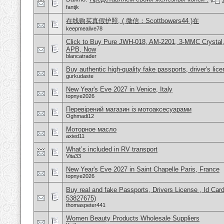
fantjk
在线购买真假护照, ( 微信：Scottbowers44 )在
keepmealive78
Click to Buy Pure JWH-018, AM-2201, 3-MMC Crystal
APB, Now
blancatrader
Buy authentic high-quality fake passports, driver's lic
gurkudaste
New Year's Eve 2027 in Venice, Italy
topnye2026
Перевірений магазин із мотоаксесуарами
Oghmadi12
Моторное масло
axied11
What’s included in RV transport
Vita33
New Year's Eve 2027 in Saint Chapelle Paris, France
topnye2026
Buy real and fake Passports, Drivers License , Id
53827675)
thomaspeter441
Women Beauty Products Wholesale Suppliers