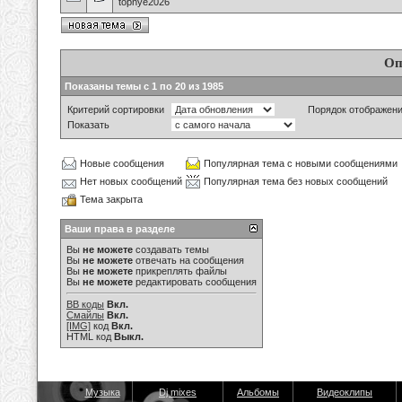
topnye2026
Оп
Показаны темы с 1 по 20 из 1985
Критерий сортировки
Порядок отображен
Показать
Новые сообщения
Популярная тема с новыми сообщениями
Нет новых сообщений
Популярная тема без новых сообщений
Тема закрыта
Ваши права в разделе
Вы
не можете
создавать темы
Вы
не можете
отвечать на сообщения
Вы
не можете
прикреплять файлы
Вы
не можете
редактировать сообщения
BB коды
Вкл.
Смайлы
Вкл.
[IMG]
код
Вкл.
HTML код
Выкл.
Музыка
Dj mixes
Альбомы
Видеоклипы