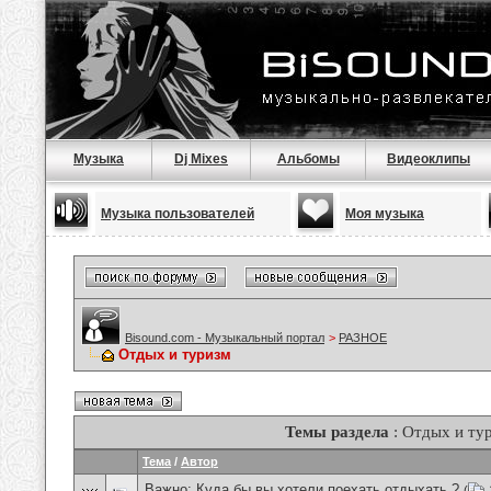
Музыка
Dj Mixes
Альбомы
Видеоклипы
Музыка пользователей
Моя музыка
Bisound.com - Музыкальный портал
>
РАЗНОЕ
Отдых и туризм
Темы раздела
: Отдых и ту
Тема
/
Автор
Важно:
Куда бы вы хотели поехать отдыхать ?
(