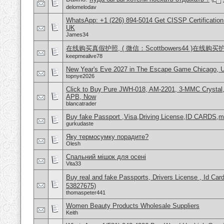
delomelodav
WhatsApp: +1 (226) 894-5014​ Get CISSP Certification
UK
James34
在线购买真假护照, ( 微信：Scottbowers44 )在线购
keepmealive78
New Year's Eve 2027 in The Escape Game Chicago,
topnye2026
Click to Buy Pure JWH-018, AM-2201, 3-MMC Crysta
APB, Now
blancatrader
Buy fake Passport ,Visa,Driving License,ID CARDS,mar
gurkudaste
Яку термосумку порадите?
Olesh
Спальний мішок для осені
Vita33
Buy real and fake Passports, Drivers License , Id
53827675)
thomaspeter441
Women Beauty Products Wholesale Suppliers
Keith