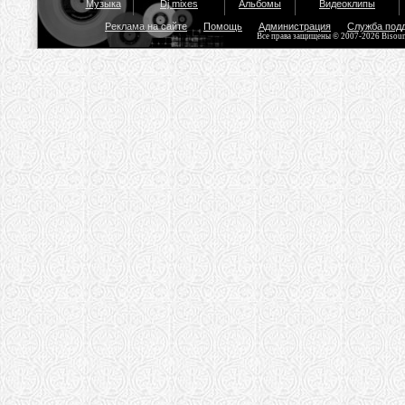
Музыка
Dj mixes
Альбомы
Видеоклипы
Реклама на сайте
Помощь
Администрация
Служба под
Все права защищены © 2007-2026 Bisou