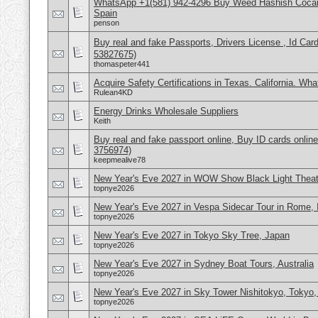
WhatsApp +1(581) 942-4296 Buy Weed Hashish Cocain
Spain
penson
Buy real and fake Passports, Drivers License , Id
53827675)
thomaspeter441
Acquire Safety Certifications in Texas. California. Wh
Rulean4KD
Energy Drinks Wholesale Suppliers
Keith
Buy real and fake passport online, Buy ID cards onli
3756974)
keepmealive78
New Year's Eve 2027 in WOW Show Black Light Theate
topnye2026
New Year's Eve 2027 in Vespa Sidecar Tour in Rome, I
topnye2026
New Year's Eve 2027 in Tokyo Sky Tree, Japan
topnye2026
New Year's Eve 2027 in Sydney Boat Tours, Australia
topnye2026
New Year's Eve 2027 in Sky Tower Nishitokyo, Tokyo,
topnye2026