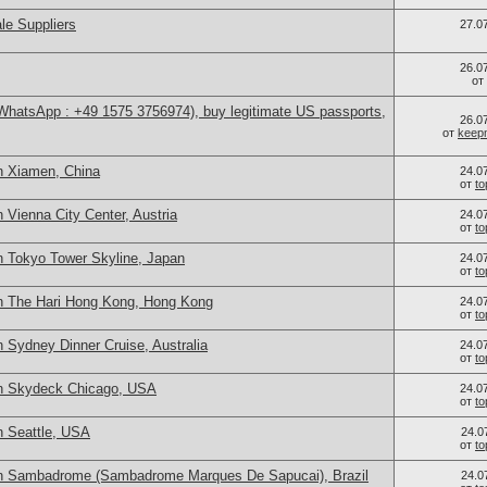
le Suppliers
27.0
26.0
от
(WhatsApp : +49 1575 3756974), buy legitimate US passports,
26.0
от
keep
n Xiamen, China
24.0
от
t
 Vienna City Center, Austria
24.0
от
t
n Tokyo Tower Skyline, Japan
24.0
от
t
n The Hari Hong Kong, Hong Kong
24.0
от
t
 Sydney Dinner Cruise, Australia
24.0
от
t
in Skydeck Chicago, USA
24.0
от
t
n Seattle, USA
24.0
от
t
in Sambadrome (Sambadrome Marques De Sapucai), Brazil
24.0