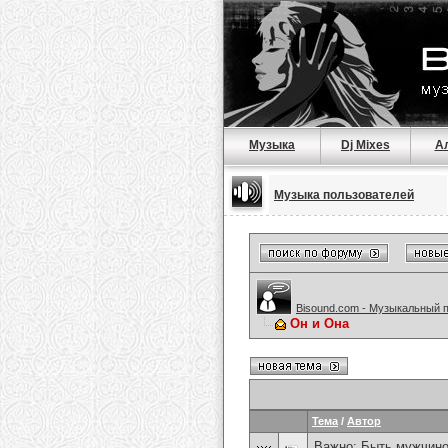
Музыка
Dj Mixes
А
Музыка пользователей
Bisound.com - Музыкальный 
Он и Она
Тема
/
Автор
Важно:
Быть мужчиной