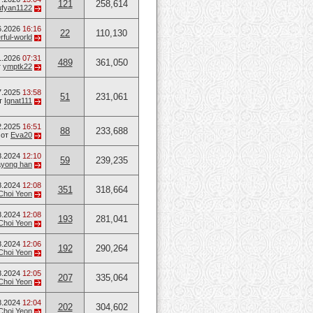
121
258,614
ufyan1122
6.2026
16:16
22
110,130
ful-world
1.2026
07:31
489
361,050
т
ymptk22
7.2025
13:58
51
231,061
т
Ignat111
2.2025
16:51
88
233,688
от
Eva20
8.2024
12:10
59
239,235
ayong han
8.2024
12:08
351
318,664
Choi Yeon
8.2024
12:08
193
281,041
Choi Yeon
8.2024
12:06
192
290,264
Choi Yeon
8.2024
12:05
207
335,064
Choi Yeon
8.2024
12:04
202
304,602
Choi Yeon