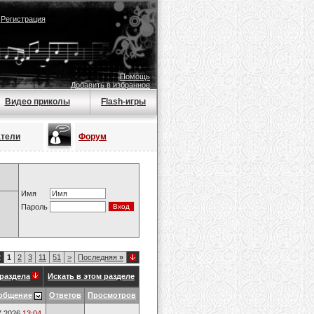
|
Регистрация
Помощь
Добавить в избранное
Видео приколы
Flash-игры
атели
Форум
Имя
Пароль
2
1
2
3
11
51
>
Последняя
»
раздела
Искать в этом разделе
общение
Ответов
Просмотров
7.2026
13:04