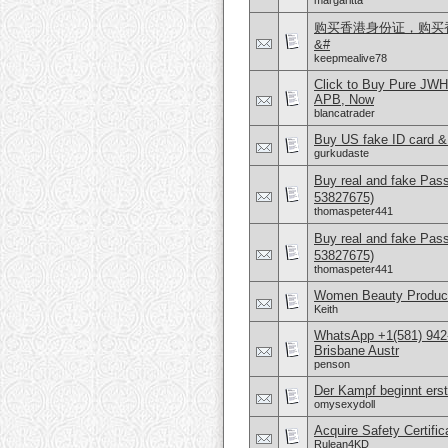
margaritta
购买香港身份证，购买香港
&#
keepmealive78
Click to Buy Pure JW
APB, Now
blancatrader
Buy US fake ID card &
gurkudaste
Buy real and fake Pas
53827675)
thomaspeter441
Buy real and fake Pas
53827675)
thomaspeter441
Women Beauty Product
Keith
WhatsApp +1(581) 942
Brisbane Austr
penson
Der Kampf beginnt erst
omysexydoll
Acquire Safety Certifi
Rulean4KD