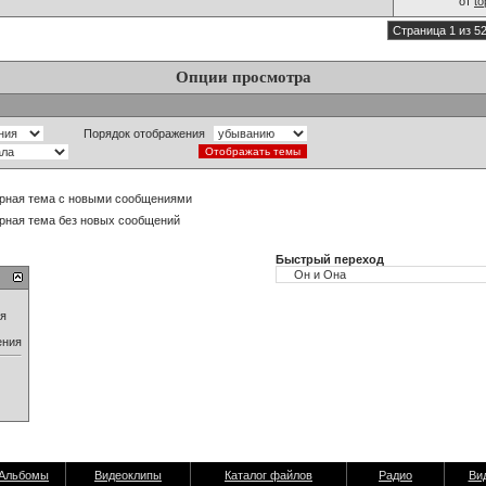
от
t
Страница 1 из 5
Опции просмотра
Порядок отображения
рная тема с новыми сообщениями
рная тема без новых сообщений
Быстрый переход
ия
ения
Альбомы
Видеоклипы
Каталог файлов
Радио
Ви