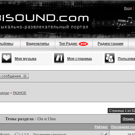
Вход
льбомы
Видеоклипы
Топ Радио
Радиостанции
Моя музыка
Моя страница
Пользов
портал
>
РАЗНОЕ
Страница 1 из 5
Темы раздела
: Он и Она
Опции 
Рейтинг
Последнее со
-это...
(
1
2
3
...
Последняя страница
)
18.0