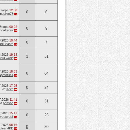
Вчера
12:38
0
6
mealive78
Вчера
00:02
0
9
ancatrader
8.2026
10:44
0
7
urkudaste
8.2026
19:13
1
51
ful-world
7.2026
18:53
0
64
speter441
7.2026
17:25
0
24
от
Keith
7.2026
11:41
0
31
от
penson
7.2026
15:17
0
25
ysexydoll
7.2026
08:16
0
30
ulean4KD