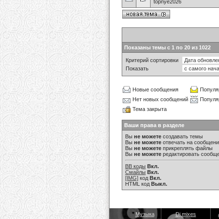
topnye2026
Показаны темы с 1 по 20 из 1022
Критерий сортировки
Показать
Новые сообщения
Популя
Нет новых сообщений
Популя
Тема закрыта
Ваши права в разделе
Вы
не можете
создавать темы
Вы
не можете
отвечать на сообщен
Вы
не можете
прикреплять файлы
Вы
не можете
редактировать сообщ
BB коды
Вкл.
Смайлы
Вкл.
[IMG]
код
Вкл.
HTML код
Выкл.
Музыка
Dj mixes