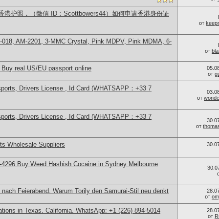
护照，（微信 ID：Scottbowers44）如何申请香港身份证
от
keep
H-018, AM-2201, 3-MMC Crystal, Pink MDPV, Pink MDMA, 6-
от
bl
 Buy real US/EU passport online
05.0
от
g
sports, Drivers License , Id Card (WHATSAPP：+33 7
03.0
от
wonder
sports, Drivers License , Id Card (WHATSAPP：+33 7
30.0
от
thoma
s Wholesale Suppliers
30.0
-4296 Buy Weed Hashish Cocaine in Sydney Melbourne
30.0
 nach Feierabend. Warum Torily den Samurai-Stil neu denkt
28.0
от
om
cations in Texas. California. WhatsApp: +1 (226) 894-5014
28.0
от
R