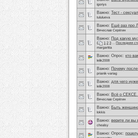
igoriys
Важно:
Тест - сексуа
tululueva
Важно:
Ещё раз про
Вячеслав Серёгин
Важно:
Под какую му
(
1
2
3
...
Последняя ст
margaritta
Важно: Опрос:
кто ва
lelik2008
Важно:
Почему после 
prianik-variag
Важно:
для чего нуже
lelik2008
Важно:
Всё о СЕКСЕ.
Вячеслав Серёгин
Важно:
Быть женщиной
lokkis
Важно:
верите ли вы
chealsy
Важно: Опрос:
поцелу