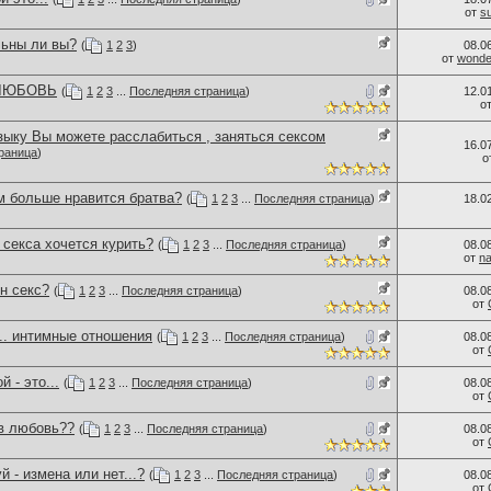
от
s
льны ли вы?
(
1
2
3
)
08.0
от
wonder
 ЛЮБОВЬ
(
1
2
3
...
Последняя страница
)
12.0
о
зыку Вы можете расслабиться , заняться сексом
16.0
раница
)
о
м больше нравится братва?
(
1
2
3
...
Последняя страница
)
18.0
секса хочется курить?
(
1
2
3
...
Последняя страница
)
08.0
от
n
н секс?
(
1
2
3
...
Последняя страница
)
08.0
от
.. интимные отношения
(
1
2
3
...
Последняя страница
)
08.0
от
 - это...
(
1
2
3
...
Последняя страница
)
08.0
от
 в любовь??
(
1
2
3
...
Последняя страница
)
08.0
от
й - измена или нет...?
(
1
2
3
...
Последняя страница
)
08.0
от