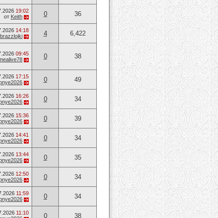
7.2026
19:02
0
36
от
Keith
7.2026
14:18
4
6,422
brazzlojki
7.2026
09:45
0
38
mealive78
7.2026
17:15
0
49
opnye2026
7.2026
16:26
0
34
opnye2026
7.2026
15:36
0
39
opnye2026
7.2026
14:41
0
34
opnye2026
7.2026
13:44
0
35
opnye2026
7.2026
12:50
0
34
opnye2026
7.2026
11:59
0
34
opnye2026
7.2026
11:10
0
38