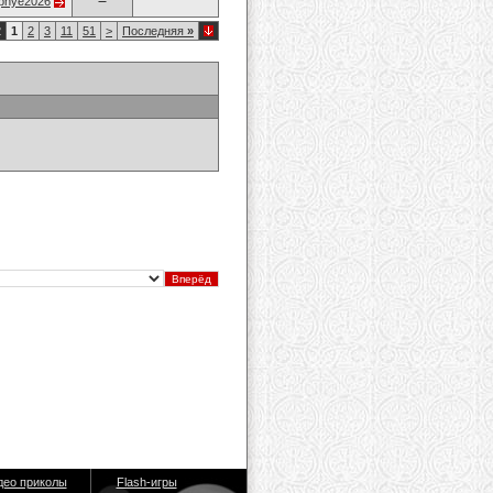
opnye2026
2
1
2
3
11
51
>
Последняя
»
део приколы
Flash-игры