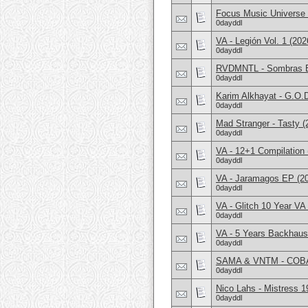
Focus Music Universe
0dayddl
VA - Legión Vol. 1 (202
0dayddl
RVDMNTL - Sombras Bo
0dayddl
Karim Alkhayat - G.O.
0dayddl
Mad Stranger - Tasty (
0dayddl
VA - 12+1 Compilation 
0dayddl
VA - Jaramagos EP (2
0dayddl
VA - Glitch 10 Year VA
0dayddl
VA - 5 Years Backhaus 
0dayddl
SAMA & VNTM - COBA
0dayddl
Nico Lahs - Mistress 1
0dayddl