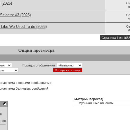
n (2026)
Се
 Selector #3 (2026)
Се
 Like We Used To do (2026)
Се
Страница 1 из 165
Опции просмотра
Порядок отображения
рная тема с новыми сообщениями
рная тема без новых сообщений
Быстрый переход
ия
ения