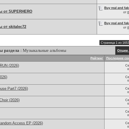
Buy real and fak
ы от SUPERHERO
от
t
Buy real and fak
от skitalec72
от
t
Страница 1 из 165
ы раздела
: Музыкальные альбомы
Опции 
Рейтинг
Последнее со
 RUN (2026)
Се
2026)
Се
use Part7 (2026)
Се
Choir (2026)
Се
Се
Random Access EP (2026)
Се