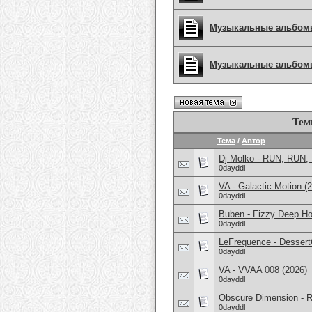
Музыкальные альбом
Музыкальные альбомы 
Тем
Тема
/
Автор
Dj Molko - RUN, RUN,
0dayddl
VA - Galactic Motion (
0dayddl
Buben - Fizzy Deep Ho
0dayddl
LeFrequence - Dessert
0dayddl
VA - VVAA 008 (2026)
0dayddl
Obscure Dimension - 
0dayddl