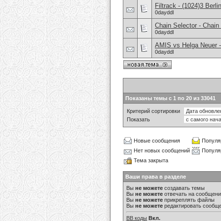
Filtrack - (1024)3 Berli
0dayddl
Chain Selector - Chain
0dayddl
AMIS vs Helga Neuer -
0dayddl
Показаны темы с 1 по 20 из 33041
Критерий сортировки
Показать
Новые сообщения
Популя
Нет новых сообщений
Популя
Тема закрыта
Ваши права в разделе
Вы
не можете
создавать темы
Вы
не можете
отвечать на сообщен
Вы
не можете
прикреплять файлы
Вы
не можете
редактировать сообщ
BB коды
Вкл.