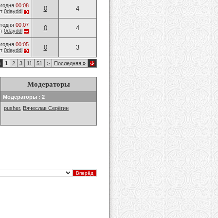
годня
00:08
0
4
от
0dayddl
годня
00:07
0
4
от
0dayddl
годня
00:05
0
3
от
0dayddl
3
1
2
3
11
51
>
Последняя
»
Модераторы
Модераторы : 2
pusher
,
Вячеслав Серёгин