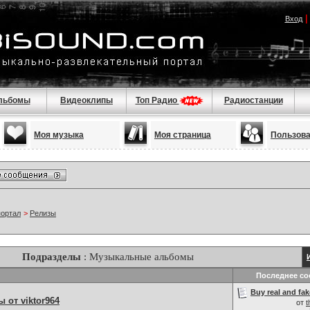
Вход
льбомы
Видеоклипы
Топ Радио
Радиостанции
Моя музыка
Моя страница
Пользов
портал
>
Релизы
Подразделы
: Музыкальные альбомы
Последнее с
Buy real and fak
от viktor964
от
t