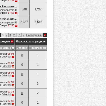
Вчера
17:54
e Passports,...
848
1,210
homaspeter441
Вчера
17:57
e Passports,...
2,367
5,546
homaspeter441
Вчера
17:56
3
1
2
3
11
51
>
Последняя
»
раздела
Искать в этом разделе
общение
Ответов
Просмотров
годня
08:08
0
1
от
0dayddl
годня
08:07
0
1
от
0dayddl
годня
08:05
0
1
от
0dayddl
годня
07:39
0
3
от
0dayddl
годня
07:38
0
2
от
0dayddl
годня
07:36
0
1
от
0dayddl