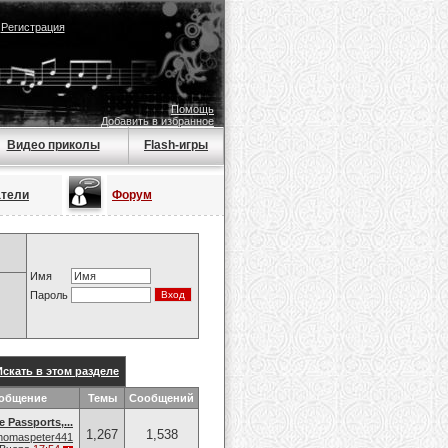
|
Регистрация
Помощь
Добавить в избранное
Видео приколы
Flash-игры
атели
Форум
Имя
Пароль
Искать в этом разделе
ообщение
Темы
Сообщений
e Passports,...
1,267
1,538
homaspeter441