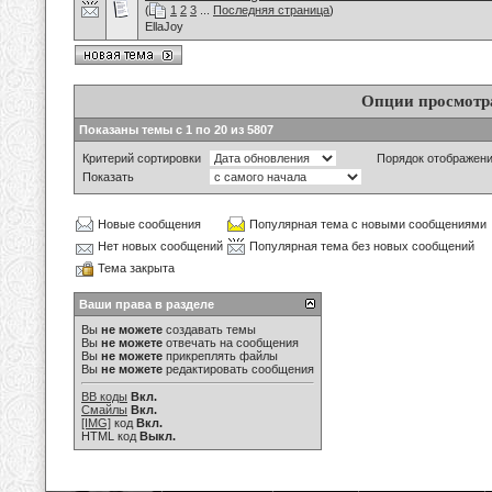
(
1
2
3
...
Последняя страница
)
EllaJoy
Опции просмотр
Показаны темы с 1 по 20 из 5807
Критерий сортировки
Порядок отображен
Показать
Новые сообщения
Популярная тема с новыми сообщениями
Нет новых сообщений
Популярная тема без новых сообщений
Тема закрыта
Ваши права в разделе
Вы
не можете
создавать темы
Вы
не можете
отвечать на сообщения
Вы
не можете
прикреплять файлы
Вы
не можете
редактировать сообщения
BB коды
Вкл.
Смайлы
Вкл.
[IMG]
код
Вкл.
HTML код
Выкл.