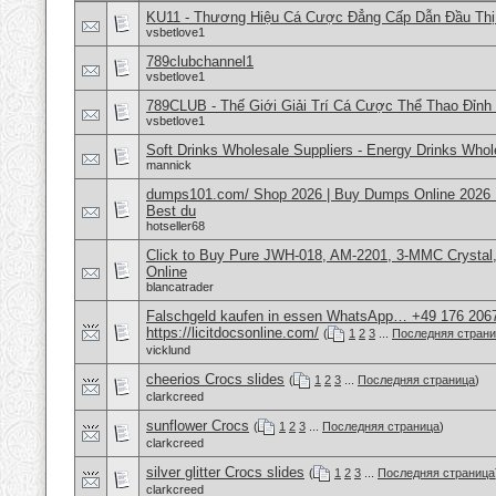
KU11 - Thương Hiệu Cá Cược Đẳng Cấp Dẫn Đầu Thị 
vsbetlove1
789clubchannel1
vsbetlove1
789CLUB - Thế Giới Giải Trí Cá Cược Thể Thao Đỉnh
vsbetlove1
Soft Drinks Wholesale Suppliers - Energy Drinks Whol
mannick
dumps101.com/ Shop 2026 | Buy Dumps Online 2026 Du
Best du
hotseller68
Click to Buy Pure JWH-018, AM-2201, 3-MMC Crysta
Online
blancatrader
Falschgeld kaufen in essen WhatsApp… +49 176 206
https://licitdocsonline.com/
(
1
2
3
...
Последняя стран
vicklund
cheerios Crocs slides
(
1
2
3
...
Последняя страница
)
clarkcreed
sunflower Crocs
(
1
2
3
...
Последняя страница
)
clarkcreed
silver glitter Crocs slides
(
1
2
3
...
Последняя страница
clarkcreed