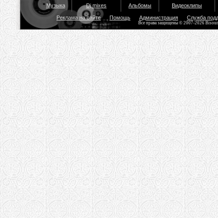
Музыка
Dj mixes
Альбомы
Видеоклипы
Реклама на сайте
Помощь
Администрация
Служба под
Все права защищены © 2007-2026 Bisou