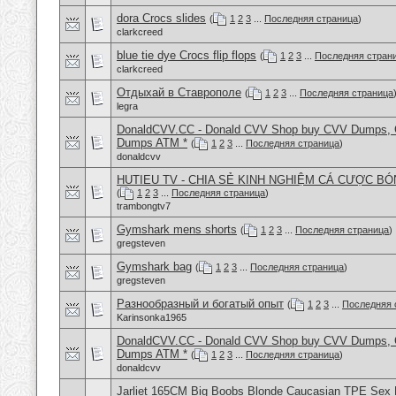
dora Crocs slides
(
1
2
3
...
Последняя страница
)
clarkcreed
blue tie dye Crocs flip flops
(
1
2
3
...
Последняя стран
clarkcreed
Отдыхай в Ставрополе
(
1
2
3
...
Последняя страница
legra
DonaldCVV.CC - Donald CVV Shop buy CVV Dumps, CC
Dumps ATM *
(
1
2
3
...
Последняя страница
)
donaldcvv
HUTIEU TV - CHIA SẺ KINH NGHIỆM CÁ CƯỢC BÓ
(
1
2
3
...
Последняя страница
)
trambongtv7
Gymshark mens shorts
(
1
2
3
...
Последняя страница
)
gregsteven
Gymshark bag
(
1
2
3
...
Последняя страница
)
gregsteven
Разнообразный и богатый опыт
(
1
2
3
...
Последняя 
Karinsonka1965
DonaldCVV.CC - Donald CVV Shop buy CVV Dumps, CC
Dumps ATM *
(
1
2
3
...
Последняя страница
)
donaldcvv
Jarliet 165CM Big Boobs Blonde Caucasian TPE Sex 