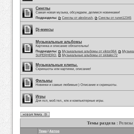
Синглы
Самая новая музыка, обсуждаем, делимся новинками!
Подразделы
:
Синглы от alexbrush
,
Синглы от runet12345
Dj-миксы
Музыкальные альбомы
Картинка и описание обязательны!
Подразделы
:
Музыкальные альбомы от viktor964
,
Музыка
SUPERHERO
,
Музыкальные альбомы от skitalec72
Музыкальные клипы.
Скриншоты или картинки, описание!
Фильмы
Новинки и самые любимые:) Описание и скриншоты.
Игры
Для псп, моб.тел., кпк и компьютерные игры.
Темы раздела
: Релизы
Тема
/
Автор