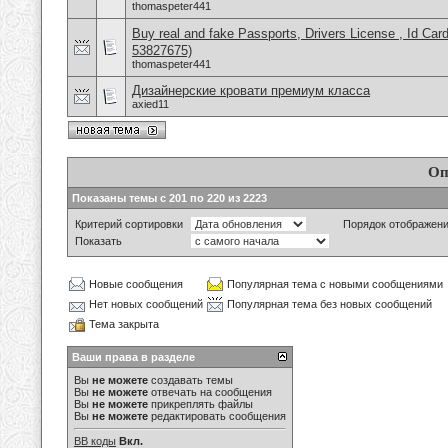
thomaspeter441
Buy real and fake Passports, Drivers License , Id
53827675)
thomaspeter441
Дизайнерские кровати премиум класса
axied11
Оп
Показаны темы с 201 по 220 из 2223
Критерий сортировки
Порядок отображен
Показать
Новые сообщения
Популярная тема с новыми сообщениями
Нет новых сообщений
Популярная тема без новых сообщений
Тема закрыта
Ваши права в разделе
Вы
не можете
создавать темы
Вы
не можете
отвечать на сообщения
Вы
не можете
прикреплять файлы
Вы
не можете
редактировать сообщения
BB коды
Вкл.