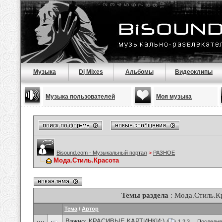
Музыка
Dj Mixes
Альбомы
Видеоклипы
Музыка пользователей
Моя музыка
Bisound.com - Музыкальный портал
>
РАЗНОЕ
Мода.Стиль.Красота
Темы раздела
: Мода.Стиль.К
Тема
/
Автор
Важно:
КРАСИВЫЕ КАРТИНКИ:)
(
1
2
3
...
Последня