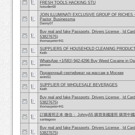
FRESH TOOLS HACKING STU
hotseller68
JOIN ILLUMINATI EXCLUSIVE GROUP OF RICHES +4
Pastor, Businessma
Danny07
Buy real and fake Passports, Drivers License , Id
53827675)
thomaspeter441
SUPPLIERS OF HOUSEHOLD CLEANING PRODUC
Keith
WhatsApp +1(581) 942-4296 Buy Weed Cocaine in Qa
penson
Подарочный сертификат на массаж в Москве
axied11
SUPPLIER OF WHOLESALE BEVERAGES
Keith
Buy real and fake Passports, Drivers License , Id
53827675)
thomaspeter441
訂購護照正本 微信： Johnyj55 購買美國護照 購買中
santiagooo
Buy real and fake Passports, Drivers License , Id
53827675)