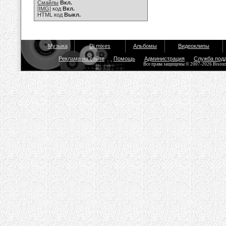
Смайлы
Вкл.
[IMG]
код
Вкл.
HTML код
Выкл.
Музыка
Dj mixes
Альбомы
Видеоклипы
Реклама на сайте
Помощь
Администрация
Служба под
Все права защищены © 2007-2026 Bisou