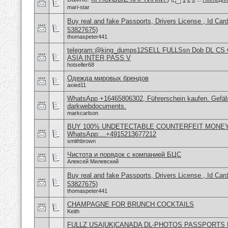
mari-star
Buy real and fake Passports, Drivers License , Id
53827675)
thomaspeter441
telegram:@king_dumps12SELL FULLSsn Dob DL CS
ASIA INTER,PASS V
hotseller68
Одежда мировых брендов
axied11
WhatsApp +16465806302, Führerschein kaufen. Gefäl
darkwebdocuments.
markcarlson
BUY 100% UNDETECTABLE COUNTERFEIT MONEY 
WhatsApp:...+4915213677212
smithbrown
Чистота и порядок с компанией БЦС
Алексей Милевский
Buy real and fake Passports, Drivers License , Id
53827675)
thomaspeter441
CHAMPAGNE FOR BRUNCH COCKTAILS
Keith
FULLZ USA|UK|CANADA DL-PHOTOS PASSPORTS L