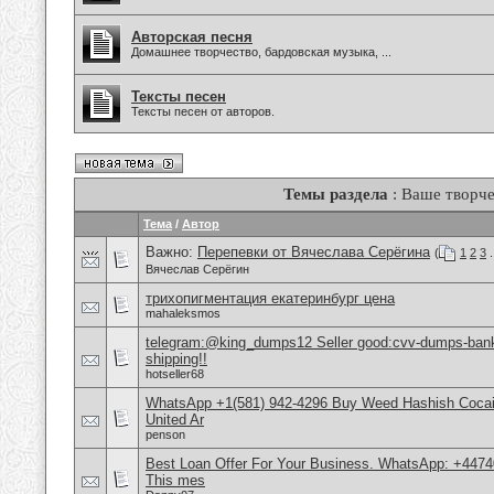
Авторская песня
Домашнее творчество, бардовская музыка, ...
Тексты песен
Тексты песен от авторов.
Темы раздела
: Ваше творче
Тема
/
Автор
Важно:
Перепевки от Вячеслава Серёгина
(
1
2
3
.
Вячеслав Серёгин
трихопигментация екатеринбург цена
mahaleksmos
telegram:@king_dumps12 Seller good:cvv-dumps-bankl
shipping!!
hotseller68
WhatsApp +1(581) 942-4296 Buy Weed Hashish Cocai
United Ar
penson
Best Loan Offer For Your Business. WhatsApp: +4474
This mes