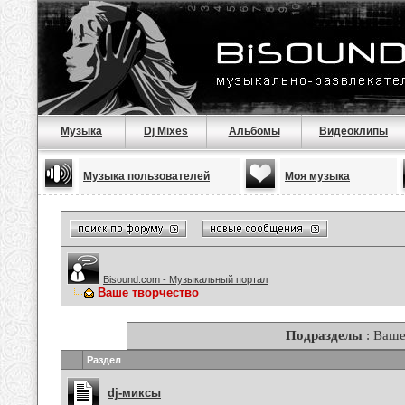
Музыка
Dj Mixes
Альбомы
Видеоклипы
Музыка пользователей
Моя музыка
Bisound.com - Музыкальный портал
Ваше творчество
Подразделы
: Ваше
Раздел
dj-миксы