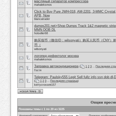
масляный сепаратор компрессора
mahaleksmos
Click to Buy Pure JWH-018, AM-2201, 3-MMC Crystal
APB, Now
blancatrader
dumps201.net>Shop Dumps Track 1&2 magnetic stripe
MMN DOB DL
hotseller68
购买假币（微信ID：wilsonyati）购买人民币（CNY
币（
wilsonyati
логопед-дефектолог москва
mahaleksmos
Заправка автокондиционера
(
1
2
3
...
Последняя стр
Гостя
Telegram: Paulsky555 Legit Sell fullz info ssn dob d
(
1
2
3
...
Последняя страница
)
kerrycrossett157
Опции просм
Показаны темы с 1 по 20 из 3225
Критерий сортировки
Порядок отображен