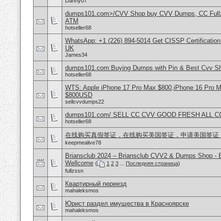
Danny07
dumps101.com>/CVV Shop buy CVV Dumps, CC Fullz
ATM
hotseller68
WhatsApp: +1 (226) 894-5014​ Get CISSP Certification
UK
James34
dumps101.com:Buying Dumps with Pin & Best Cvv S
hotseller68
WTS: Apple iPhone 17 Pro Max $800,iPhone 16 Pro 
$800USD
sellcvvdumps22
dumps101.com/ SELL CC CVV GOOD FRESH ALL 
hotseller68
在线购买真假签证，在线购买美国签证，申请美国签证
keepmealive78
Briansclub 2024 – Briansclub CVV2 & Dumps Shop - 
Wellcome
(
1
2
3
...
Последняя страница
)
fullzssn
Квартирный переезд
mahaleksmos
Юрист раздел имущества в Красноярске
mahaleksmos