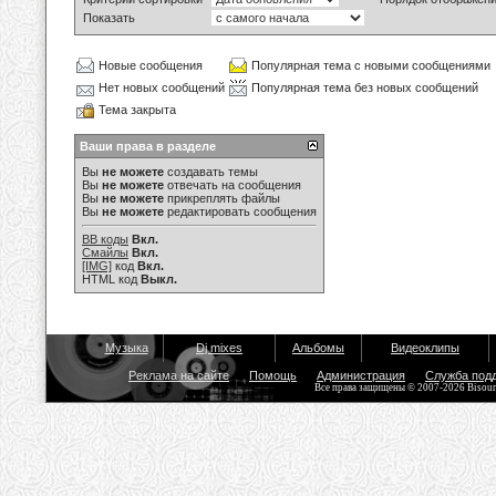
Показать
Новые сообщения
Популярная тема с новыми сообщениями
Нет новых сообщений
Популярная тема без новых сообщений
Тема закрыта
Ваши права в разделе
Вы
не можете
создавать темы
Вы
не можете
отвечать на сообщения
Вы
не можете
прикреплять файлы
Вы
не можете
редактировать сообщения
BB коды
Вкл.
Смайлы
Вкл.
[IMG]
код
Вкл.
HTML код
Выкл.
Музыка
Dj mixes
Альбомы
Видеоклипы
Реклама на сайте
Помощь
Администрация
Служба под
Все права защищены © 2007-2026 Bisou