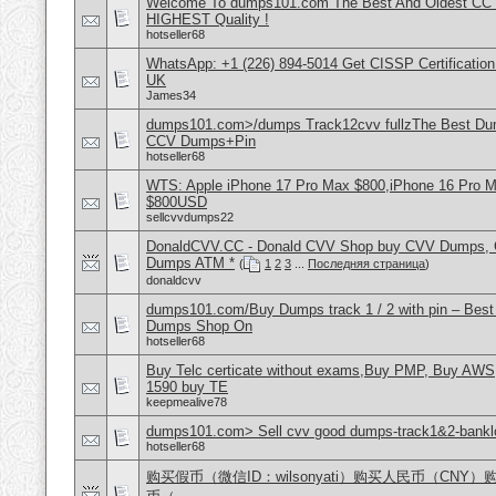
Welcome To dumps101.com The Best And Oldest CC
HIGHEST Quality !
hotseller68
WhatsApp: +1 (226) 894-5014​ Get CISSP Certification
UK
James34
dumps101.com>/dumps Track12cvv fullzThe Best D
CCV Dumps+Pin
hotseller68
WTS: Apple iPhone 17 Pro Max $800,iPhone 16 Pro 
$800USD
sellcvvdumps22
DonaldCVV.CC - Donald CVV Shop buy CVV Dumps, CC
Dumps ATM *
(
1
2
3
...
Последняя страница
)
donaldcvv
dumps101.com/Buy Dumps track 1 / 2 with pin – Best
Dumps Shop On
hotseller68
Buy Telc certicate without exams,Buy PMP, Buy AWS
1590 buy TE
keepmealive78
dumps101.com> Sell cvv good dumps-track1&2-banklo
hotseller68
购买假币（微信ID：wilsonyati）购买人民币（CNY