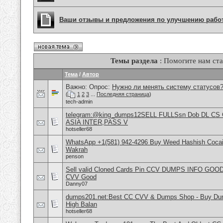
Ваши отзывы и предложения по улучшению рабо
Темы раздела
: Помогите нам ста
Тема
/
Автор
Важно: Опрос:
Нужно ли менять систему статусов
(
1
2
3
...
Последняя страница
)
tech-admin
telegram:@king_dumps12SELL FULLSsn Dob DL CS
ASIA INTER,PASS V
hotseller68
WhatsApp +1(581) 942-4296 Buy Weed Hashish Cocain
Wakrah
penson
Sell valid Cloned Cards Pin CCV DUMPS INFO GOOD
CVV Good
Danny07
dumps201.net:Best CC CVV & Dumps Shop - Buy Dump
High Balan
hotseller68