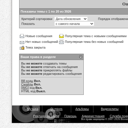
Оп
Показаны темы с 1 по 20 из 3926
Критерий сортировки
Порядок отображен
Показать
Новые сообщения
Популярная тема с новыми сообщениями
Нет новых сообщений
Популярная тема без новых сообщений
Тема закрыта
Ваши права в разделе
Вы
не можете
создавать темы
Вы
не можете
отвечать на сообщения
Вы
не можете
прикреплять файлы
Вы
не можете
редактировать сообщения
BB коды
Вкл.
Смайлы
Вкл.
[IMG]
код
Вкл.
HTML код
Выкл.
Музыка
Dj mixes
Альбомы
Видеоклипы
Реклама на сайте
Помощь
Администрация
Служба под
Все права защищены © 2007-2026 Bisou