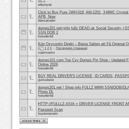
币（
wilsonyati
Click to Buy Pure JWH-018, AM-2201, 3-MMC Crystal
APB, Now
blancatrader
dumps201.net>info fullz DEAD uk Social Security +S
SSN DOB 2
hotseller68
Köp Oxycontin Direkt – Bästa Sätten att Få Original 
(
1
2
3
...
Последняя страница
)
zupersayko
dumps101.com:Top Cvv Dumps Pin Shop - Updated Fre
Online 2026
hotseller68
BUY REAL DRIVER'S LICENSE, ID CARDS, PASSP
gurkudaste
dumps201.net ! Shop info FULLZ MMN,SSN/DOB/DL/
Photo DL
hotseller68
HTTP://FULLLZ.ASIA ⭐️ DRIVER LICENSE FRONT 
Passport Scan
buydumpsatm