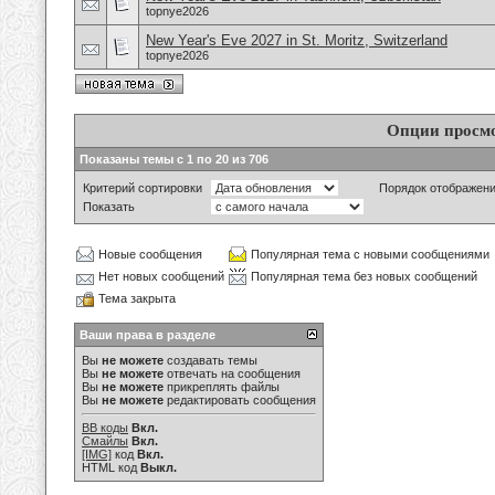
topnye2026
New Year's Eve 2027 in St. Moritz, Switzerland
topnye2026
Опции просм
Показаны темы с 1 по 20 из 706
Критерий сортировки
Порядок отображен
Показать
Новые сообщения
Популярная тема с новыми сообщениями
Нет новых сообщений
Популярная тема без новых сообщений
Тема закрыта
Ваши права в разделе
Вы
не можете
создавать темы
Вы
не можете
отвечать на сообщения
Вы
не можете
прикреплять файлы
Вы
не можете
редактировать сообщения
BB коды
Вкл.
Смайлы
Вкл.
[IMG]
код
Вкл.
HTML код
Выкл.