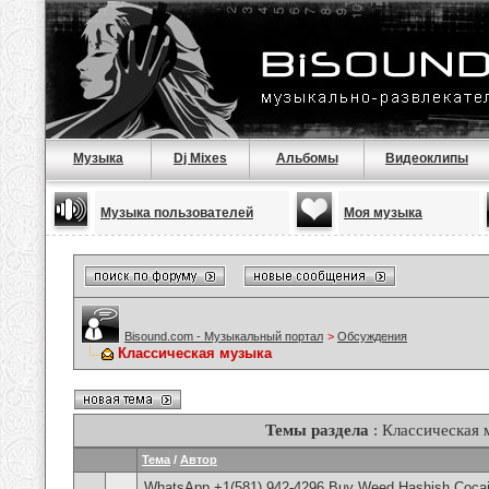
Музыка
Dj Mixes
Альбомы
Видеоклипы
Музыка пользователей
Моя музыка
Bisound.com - Музыкальный портал
>
Обсуждения
Классическая музыка
Темы раздела
: Классическая 
Тема
/
Автор
WhatsApp +1(581) 942-4296 Buy Weed Hashish Cocain