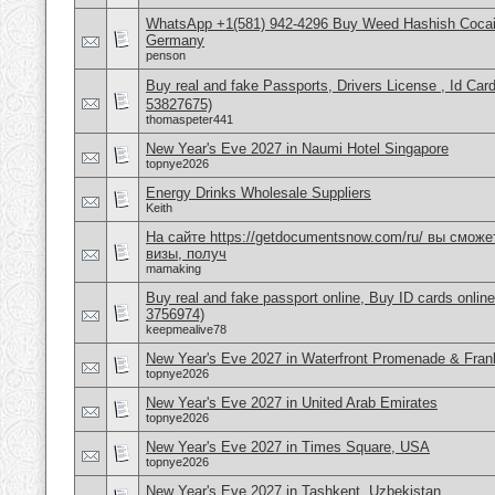
WhatsApp +1(581) 942-4296 Buy Weed Hashish Cocai
Germany
penson
Buy real and fake Passports, Drivers License , Id
53827675)
thomaspeter441
New Year's Eve 2027 in Naumi Hotel Singapore
topnye2026
Energy Drinks Wholesale Suppliers
Keith
На сайте https://getdocumentsnow.com/ru/ вы сможе
визы, получ
mamaking
Buy real and fake passport online, Buy ID cards onli
3756974)
keepmealive78
New Year's Eve 2027 in Waterfront Promenade & Frank
topnye2026
New Year's Eve 2027 in United Arab Emirates
topnye2026
New Year's Eve 2027 in Times Square, USA
topnye2026
New Year's Eve 2027 in Tashkent, Uzbekistan