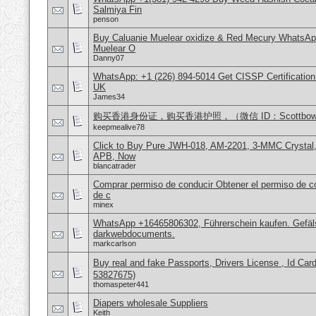
Salmiya Fin
penson
Buy Caluanie Muelear oxidize & Red Mecury WhatsAp
Muelear O
Danny07
WhatsApp: +1 (226) 894-5014​ Get CISSP Certification
UK
James34
购买香港身份证，购买香港护照，（微信 ID：Scottbowe
keepmealive78
Click to Buy Pure JWH-018, AM-2201, 3-MMC Crystal
APB, Now
blancatrader
Comprar permiso de conducir Obtener el permiso de co
de c
minex
WhatsApp +16465806302, Führerschein kaufen. Gefäl
darkwebdocuments.
markcarlson
Buy real and fake Passports, Drivers License , Id
53827675)
thomaspeter441
Diapers wholesale Suppliers
Keith