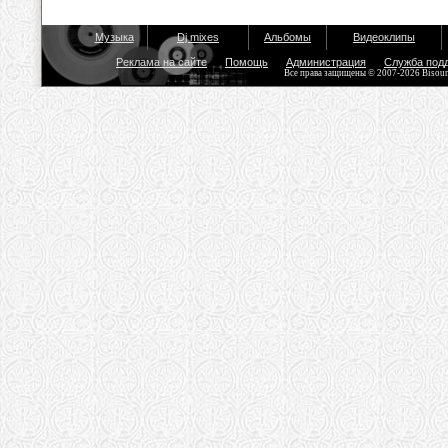
Музыка
Dj mixes
Альбомы
Видеоклипы
Реклама на сайте
Помощь
Администрация
Служба под
Все права защищены © 2007-2026 Bisou