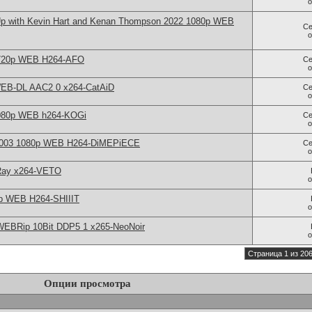
Up with Kevin Hart and Kenan Thompson 2022 1080p WEB
Се
 720p WEB H264-AFO
Се
WEB-DL AAC2 0 x264-CatAiD
Се
080p WEB h264-KOGi
Се
 2003 1080p WEB H264-DiMEPiECE
Се
uRay x264-VETO
p WEB H264-SHIIIT
WEBRip 10Bit DDP5 1 x265-NeoNoir
Страница 1 из 20
Опции просмотра