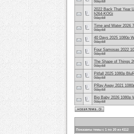
0dayddl
2022 Back That Year 
h264-KOGi
0dayddl
Time and Water 2026
0dayddl
40 Days 2025 1080p 
0dayddl
Four Samosas 2022 1
0dayddl
The Shape of Things
0dayddl
Pitfall 2025 1080p Bl
0dayddl
PRay Away 2021 1080
0dayddl
Big Baby 2026 1080p 
0dayddl
Показаны темы с 1 по 20 из 4112