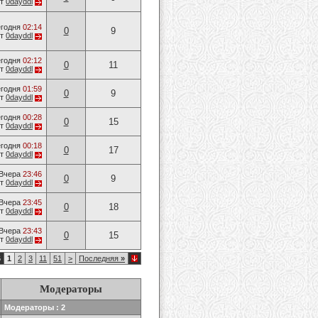
от
0dayddl
годня
02:14
0
9
от
0dayddl
годня
02:12
0
11
от
0dayddl
годня
01:59
0
9
от
0dayddl
годня
00:28
0
15
от
0dayddl
годня
00:18
0
17
от
0dayddl
Вчера
23:46
0
9
от
0dayddl
Вчера
23:45
0
18
от
0dayddl
Вчера
23:43
0
15
от
0dayddl
6
1
2
3
11
51
>
Последняя
»
Модераторы
Модераторы : 2