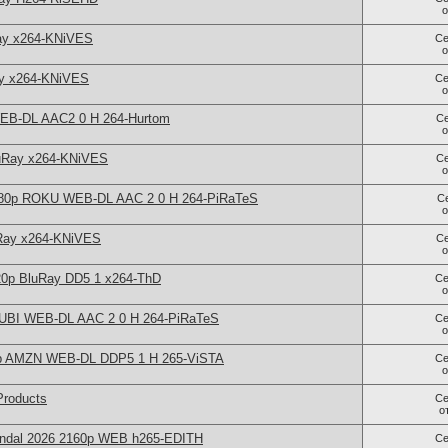
ay x264-KNiVES
Се
ay x264-KNiVES
Се
WEB-DL AAC2 0 H 264-Hurtom
С
uRay x264-KNiVES
С
1080p ROKU WEB-DL AAC 2 0 H 264-PiRaTeS
С
Ray x264-KNiVES
С
720p BluRay DD5 1 x264-ThD
Се
TUBI WEB-DL AAC 2 0 H 264-PiRaTeS
Се
p AMZN WEB-DL DDP5 1 H 265-ViSTA
Се
Products
Се
о
candal 2026 2160p WEB h265-EDITH
Се