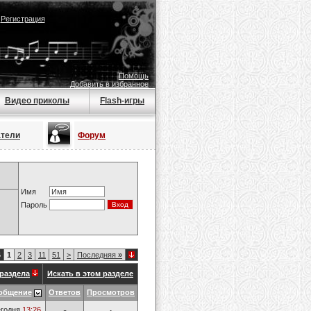
|
Регистрация
Помощь
Добавить в избранное
Видео приколы
Flash-игры
атели
Форум
Имя
Пароль
6
1
2
3
11
51
>
Последняя
»
раздела
Искать в этом разделе
общение
Ответов
Просмотров
годня
13:26