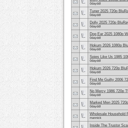
0dayddl
Tuner 2025 720p BluR
0dayddl
Dolly 2025 720p BluR
0dayddl
Dog Ear 2025 1080p 
0dayddl
Hokum 2026 1080p Bl
0dayddl
Spies Like Us 1985 
0dayddl
Hokum 2026 720p Blu
0dayddl
Find Me Guilty 2006 
0dayddl
No Mercy 1986 720p 
0dayddl
Marked Men 2025 720
0dayddl
Wholesale Household 
mannick
Inside The Trustor S