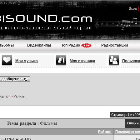
Вход
льбомы
Видеоклипы
Топ Радио
Радиостанции
Моя музыка
Моя страница
Пользов
портал
>
Релизы
Страница 1 из 20
Темы раздела
: Фильмы
Опции 
Рейтинг
Последнее со
Ray H264-RiSEHD
Се