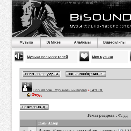
Музыка
Dj Mixes
Альбомы
Видеоклипы
Музыка пользователей
Моя музыка
Bisound.com - Музыкальный портал
>
РАЗНОЕ
Флуд
Темы раздела
: Флуд
Тема
/
Автор
Важно:
Жаргонные слова сайтов - форумов
(
1
2