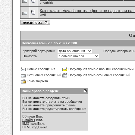
vovchikk
Как скачать Vavada на телефон и не нарваться на 
lavi1
Оп
Показаны темы с 1 по 20 из 23380
Критерий сортировки
Порядок отображен
Показать
Новые сообщения
Популярная тема с новыми сообщениями
Нет новых сообщений
Популярная тема без новых сообщений
Тема закрыта
Ваши права в разделе
Вы
не можете
создавать темы
Вы
не можете
отвечать на сообщения
Вы
не можете
прикреплять файлы
Вы
не можете
редактировать сообщения
BB коды
Вкл.
Смайлы
Вкл.
[IMG]
код
Вкл.
HTML код
Выкл.