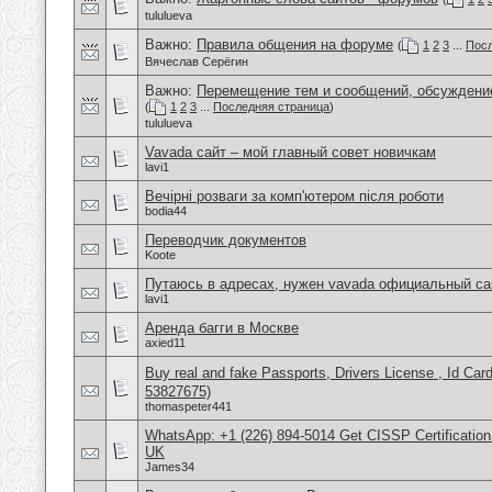
tululueva
Важно:
Правила общения на форуме
(
1
2
3
...
Посл
Вячеслав Серёгин
Важно:
Перемещение тем и сообщений, обсуждение
(
1
2
3
...
Последняя страница
)
tululueva
Vavada сайт – мой главный совет новичкам
lavi1
Вечірні розваги за комп'ютером після роботи
bodia44
Переводчик документов
Koote
Путаюсь в адресах, нужен vavada официальный са
lavi1
Аренда багги в Москве
axied11
Buy real and fake Passports, Drivers License , Id
53827675)
thomaspeter441
WhatsApp: +1 (226) 894-5014​ Get CISSP Certification
UK
James34