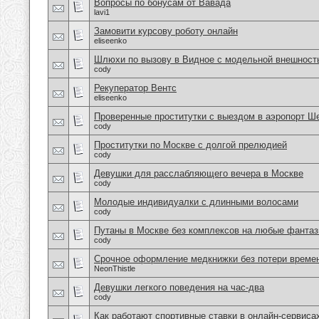
Вопросы по бонусам от Вавада
lavi1
Замовити курсову роботу онлайн
eliseenko
Шлюхи по вызову в Видное с модельной внешност
cody
Рекуператор Вентс
eliseenko
Проверенные проститутки с выездом в аэропорт Ш
cody
Проститутки по Москве с долгой прелюдией
cody
Девушки для расслабляющего вечера в Москве
cody
Молодые индивидуалки с длинными волосами
cody
Путаны в Москве без комплексов на любые фантаз
cody
Срочное оформление медкнижки без потери време
NeonThistle
Девушки легкого поведения на час-два
cody
Как работают спортивные ставки в онлайн-сервиса