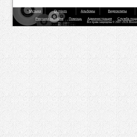
Музыка
Dj mixes
Альбомы
Видеоклипы
Реклама на сайте
Помощь
Администрация
Служба под
Все права защищены © 2007-2026 Bisou