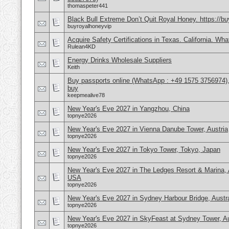
thomaspeter441
Black Bull Extreme Don’t Quit Royal Honey. https://b
buyroyalhoneyvip
Acquire Safety Certifications in Texas. California. Wh
Rulean4KD
Energy Drinks Wholesale Suppliers
Keith
Buy passports online (WhatsApp : +49 1575 3756974),
buy
keepmealive78
New Year's Eve 2027 in Yangzhou, China
topnye2026
New Year's Eve 2027 in Vienna Danube Tower, Austria
topnye2026
New Year's Eve 2027 in Tokyo Tower, Tokyo, Japan
topnye2026
New Year's Eve 2027 in The Ledges Resort & Marina, 
USA
topnye2026
New Year's Eve 2027 in Sydney Harbour Bridge, Austra
topnye2026
New Year's Eve 2027 in SkyFeast at Sydney Tower, Au
topnye2026