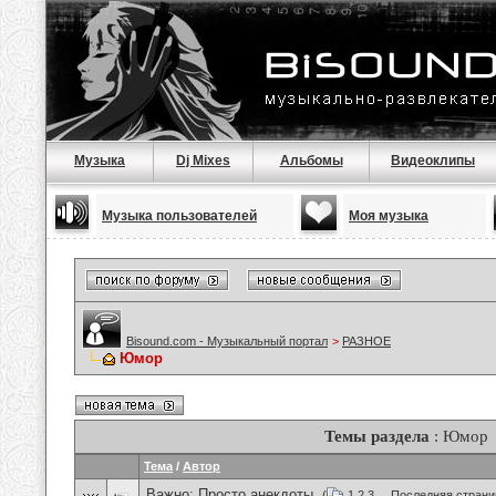
Музыка
Dj Mixes
Альбомы
Видеоклипы
Музыка пользователей
Моя музыка
Bisound.com - Музыкальный портал
>
РАЗНОЕ
Юмор
Темы раздела
: Юмор
Тема
/
Автор
Важно:
Просто анекдоты.
(
1
2
3
...
Последняя страни