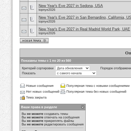
New Year's Eve 2027 in Sedona, USA
topnye2026
New Year's Eve 2027 in San Bernardino, California, U
topnye2026
New Year's Eve 2027 in Real Madrid World Park, UAE
topnye2026
Оп
Показаны темы с 1 по 20 из 560
Критерий сортировки
Порядок отображен
Показать
Новые сообщения
Популярная тема с новыми сообщениями
Нет новых сообщений
Популярная тема без новых сообщений
Тема закрыта
Ваши права в разделе
Вы
не можете
создавать темы
Вы
не можете
отвечать на сообщения
Вы
не можете
прикреплять файлы
Вы
не можете
редактировать сообщения