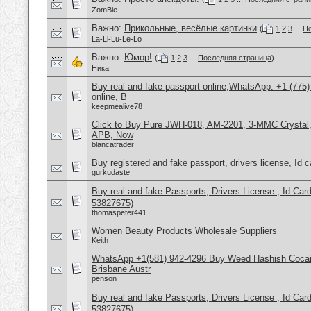
ZomBie
Важно:
Прикольные, весёлые картинки
(
1
2
3
...
По
La-Li-Lu-Le-Lo
Важно:
Юмор!
(
1
2
3
...
Последняя страница
)
Ника
Buy real and fake passport online,WhatsApp: +1 (775
online, B
keepmealive78
Click to Buy Pure JWH-018, AM-2201, 3-MMC Crysta
APB, Now
blancatrader
Buy registered and fake passport, drivers license, Id 
gurkudaste
Buy real and fake Passports, Drivers License , Id
53827675)
thomaspeter441
Women Beauty Products Wholesale Suppliers
Keith
WhatsApp +1(581) 942-4296 Buy Weed Hashish Cocai
Brisbane Austr
penson
Buy real and fake Passports, Drivers License , Id
53827675)