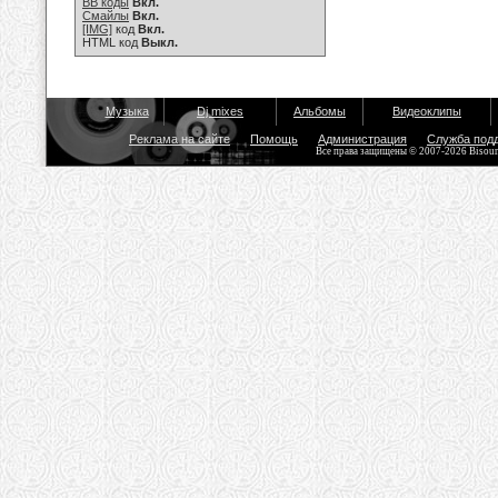
BB коды
Вкл.
Смайлы
Вкл.
[IMG]
код
Вкл.
HTML код
Выкл.
Музыка
Dj mixes
Альбомы
Видеоклипы
Реклама на сайте
Помощь
Администрация
Служба под
Все права защищены © 2007-2026 Bisou