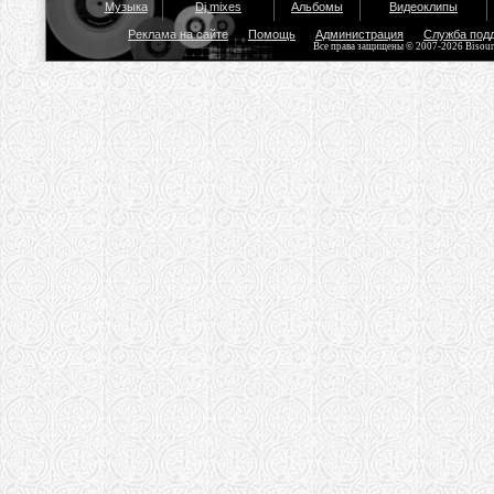
Музыка
Dj mixes
Альбомы
Видеоклипы
Реклама на сайте
Помощь
Администрация
Служба под
Все права защищены © 2007-2026 Bisou