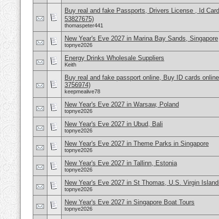
Buy real and fake Passports, Drivers License , Id
53827675)
thomaspeter441
New Year's Eve 2027 in Marina Bay Sands, Singapore
topnye2026
Energy Drinks Wholesale Suppliers
Keith
Buy real and fake passport online, Buy ID cards onli
3756974)
keepmealive78
New Year's Eve 2027 in Warsaw, Poland
topnye2026
New Year's Eve 2027 in Ubud, Bali
topnye2026
New Year's Eve 2027 in Theme Parks in Singapore
topnye2026
New Year's Eve 2027 in Tallinn, Estonia
topnye2026
New Year's Eve 2027 in St Thomas, U.S. Virgin Island
topnye2026
New Year's Eve 2027 in Singapore Boat Tours
topnye2026