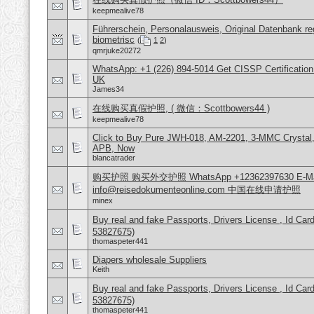
keepmealive78
Führerschein, Personalausweis, Original Datenbank reg
biometrisc
(
1
2
)
qmrjuke20272
WhatsApp: +1 (226) 894-5014​ Get CISSP Certification
UK
James34
在线购买真假护照, ( 微信：Scottbowers44 )
keepmealive78
Click to Buy Pure JWH-018, AM-2201, 3-MMC Crystal
APB, Now
blancatrader
购买护照 购买外交护照 WhatsApp +12362397630 E-Mai
info@reisedokumenteonline.com 中国在线申请护照
minex
Buy real and fake Passports, Drivers License , Id
53827675)
thomaspeter441
Diapers wholesale Suppliers
Keith
Buy real and fake Passports, Drivers License , Id
53827675)
thomaspeter441