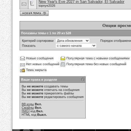
New Year's Eve 2027 in San Salvador, El Salvador
topnye2026
Опции просм
Показаны темы с 1 по 20 из 528
Критерий сортировки
Порядок отображен
Показать
Новые сообщения
Популярная тема с новыми сообщениями
Нет новых сообщений
Популярная тема без новых сообщений
Тема закрыта
Ваши права в разделе
Вы
не можете
создавать темы
Вы
не можете
отвечать на сообщения
Вы
не можете
прикреплять файлы
Вы
не можете
редактировать сообщения
BB коды
Вкл.
Смайлы
Вкл.
[IMG]
код
Вкл.
HTML код
Выкл.