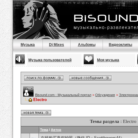
Музыка
Dj Mixes
Альбомы
Видеоклипы
Музыка пользователей
Моя музыка
Bisound.com - Музыкальный портал
>
Обсуждения
>
Электронна
Electro
Темы раздела
: Electro
Тема
/
Автор
在线购买真假护照（微信 ID：Scottbowers44）