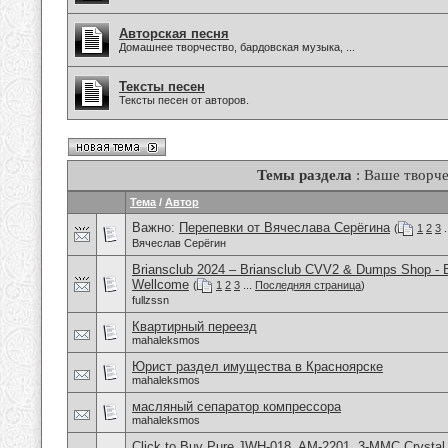
Авторская песня
Домашнее творчество, бардовская музыка, ...
Тексты песен
Тексты песен от авторов.
Темы раздела
: Ваше творче
Тема
/
Автор
Важно:
Перепевки от Вячеслава Серёгина
(
1
2
3
.
Вячеслав Серёгин
Briansclub 2024 – Briansclub CVV2 & Dumps Shop - 
Wellcome
(
1
2
3
...
Последняя страница
)
fullzssn
Квартирный переезд
mahaleksmos
Юрист раздел имущества в Красноярске
mahaleksmos
масляный сепаратор компрессора
mahaleksmos
Click to Buy Pure JWH-018, AM-2201, 3-MMC Crystal