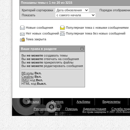
Показаны темы с 1 по 20 из 3215
Критерий сортировки
Порядок отображен
Показать
Новые сообщения
Популярная тема с новыми сообщениями
Нет новых сообщений
Популярная тема без новых сообщений
Тема закрыта
Ваши права в разделе
Вы
не можете
создавать темы
Вы
не можете
отвечать на сообщения
Вы
не можете
прикреплять файлы
Вы
не можете
редактировать сообщения
BB коды
Вкл.
Смайлы
Вкл.
[IMG]
код
Вкл.
HTML код
Выкл.
Музыка
Dj mixes
Альбомы
Видеоклипы
Реклама на сайте
Помощь
Администрация
Служба под
Все права защищены © 2007-2026 Bisou