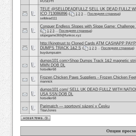
RUSEPH
TELE @SELLDEADFULLZ SELL UK DEAD FULLZ W
ICQ 713086896
(
1
2
3
...
Последняя страница
)
selldead111
Conquer Endless Slopes with Slope Game: Challenge Y
(
1
2
3
...
Последняя страница
)
slopegame369@funkoo.xyz
http://kingtrust.to Cloned Cards ATM CASHAPP P
DUMPS TRACK 1&2 S
(
1
2
3
...
Последняя страница
)
buydumpsatm
dumps101.com>Shop Dumps Track 1&2 magnetic strip
MMN DOB DL
hotseller68
Frozen Chicken Paws Suppliers - Frozen Chicken Feet
mannick
dumps101.com/ SELL UK DEAD FULLZ WITH NATION
USA SSN DOB DL
hotseller68
Parimatch — sportovní sázení v Česku
TitanJones
Опции просм