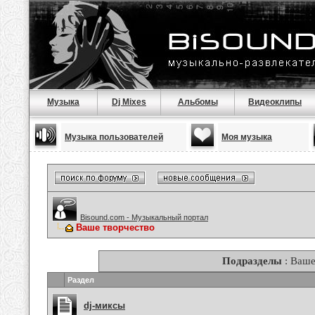
Музыка
Dj Mixes
Альбомы
Видеоклипы
Музыка пользователей
Моя музыка
Bisound.com - Музыкальный портал
Ваше творчество
Подразделы
: Ваше
Раздел
dj-миксы