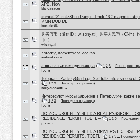
APB, Now
blancatrader
dumps201.net>Shop Dumps Track 1&2 magnetic stripe
MMN DOB DL
hotseller68
购买假币（微信ID：wilsonyati）购买人民币（CNY
币（
wilsonyati
логопед-дефектолог москва
mahaleksmos
Заправка автокондиционера
(
1
2
3
...
Последняя стр
Гостя
Telegram: Paulsky555 Legit Sell fullz info ssn dob d
(
1
2
3
...
Последняя страница
)
kerrycrossett157
Интересуют курсы барберов в Петербурге, какие в
(
1
2
3
...
Последняя страница
)
Гостя
DO YOU URGENTLY NEED A REAL PASSPORT, DRI
RESIDENCE PERMIT, TOEFL –
(
1
2
3
...
Последняя 
jerryroy
DO YOU URGENTLY NEED A DRIVER'S LICENSE, P
RESIDENCE PERMITS, TOEFL
(
1
2
3
...
Последняя 