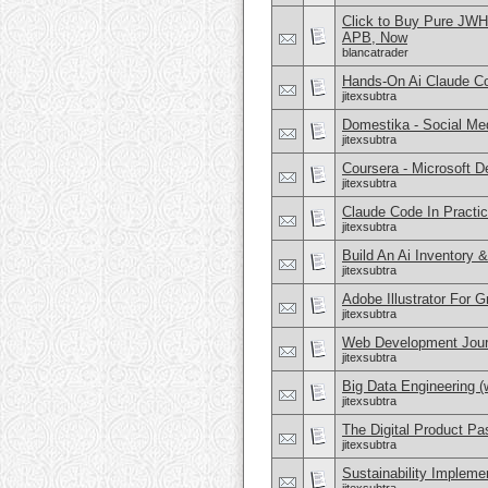
Click to Buy Pure JW
APB, Now
blancatrader
Hands-On Ai Claude C
jitexsubtra
Domestika - Social Med
jitexsubtra
Coursera - Microsoft D
jitexsubtra
Claude Code In Practic
jitexsubtra
Build An Ai Inventory 
jitexsubtra
Adobe Illustrator For 
jitexsubtra
Web Development Jour
jitexsubtra
Big Data Engineering (
jitexsubtra
The Digital Product Pa
jitexsubtra
Sustainability Implem