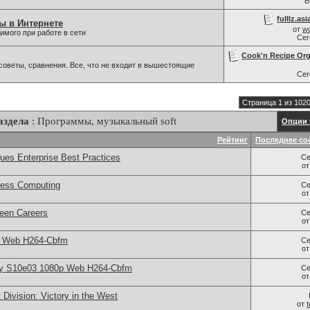
В
fulllz.asi
ы в Интернете
от
wo
мого при работе в сети
Се
Cook'n Recipe Orga
оветы, сравнения. Все, что не входит в вышестоящие
Се
Страница 1 из 102
аздела
: Программы, музыкальный soft
Опции 
Рейтинг
Последнее со
es Enterprise Best Practices
Се
о
rless Computing
Се
о
reen Careers
Се
о
p Web H264-Cbfm
Се
о
ay S10e03 1080p Web H264-Cbfm
Се
о
ivision: Victory in the West
от