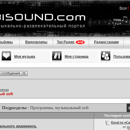
Вход
льбомы
Видеоклипы
Топ Радио
Радиостанции
Моя музыка
Моя страница
Пользов
портал
й soft
Подразделы
: Программы, музыкальный soft
Последнее соо
Excel to vC
ального диджеинга.
от
wo