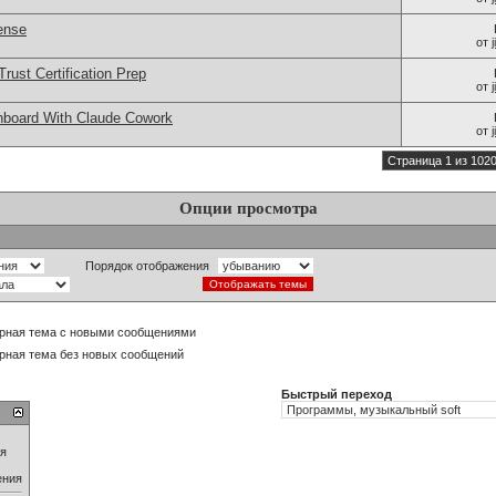
ense
от
rust Certification Prep
от
board With Claude Cowork
от
Страница 1 из 102
Опции просмотра
Порядок отображения
рная тема с новыми сообщениями
рная тема без новых сообщений
Быстрый переход
ия
ения