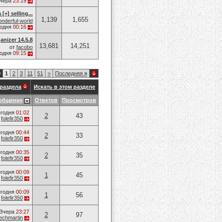
чера
23:19
a [+] selling...
1,139
1,655
nderful-world
годня
00:16
nizer 14.5.8
13,681
14,251
от
facobo
годня
09:15
0
1
2
3
11
51
>
Последняя
»
раздела
Искать в этом разделе
общение
Ответов
Просмотров
годня
01:02
2
43
т
folefir350
годня
00:44
2
33
т
folefir350
годня
00:35
2
35
т
folefir350
годня
00:09
1
45
т
folefir350
годня
00:09
1
56
т
folefir350
Вчера
23:27
2
97
techmartin