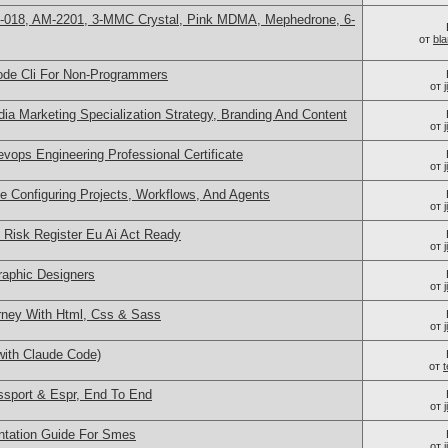
H-018, AM-2201, 3-MMC Crystal, Pink MDMA, Mephedrone, 6-
от
bl
ode Cli For Non-Programmers
от
ia Marketing Specialization Strategy, Branding And Content
от
evops Engineering Professional Certificate
от
e Configuring Projects, Workflows, And Agents
от
& Risk Register Eu Ai Act Ready
от
Graphic Designers
от
ney With Html, Css & Sass
от
with Claude Code)
от
ssport & Espr, End To End
от
entation Guide For Smes
от