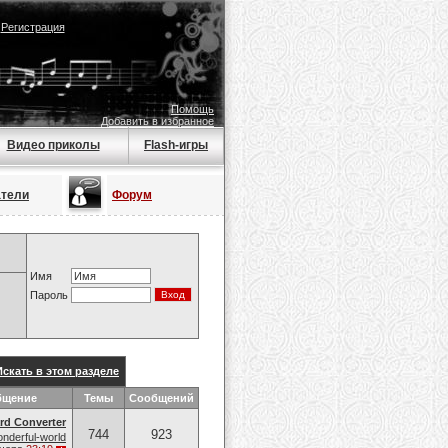
|
Регистрация
Помощь
Добавить в избранное
Видео приколы
Flash-игры
атели
Форум
Имя
Пароль
Искать в этом разделе
бщение
Темы
Сообщений
ard Converter
744
923
nderful-world