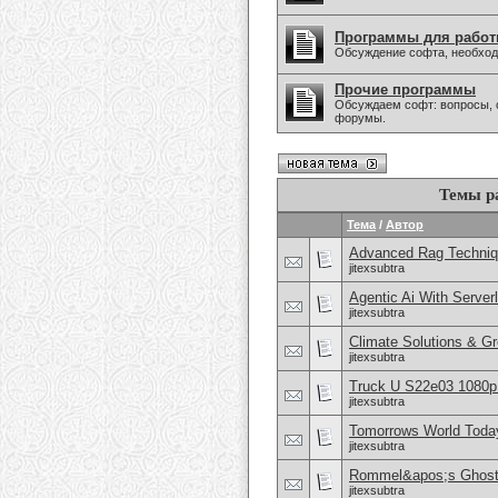
Программы для работ
Обсуждение софта, необходи
Прочие программы
Обсуждаем софт: вопросы, с
форумы.
Темы р
Тема
/
Автор
Advanced Rag Techniqu
jitexsubtra
Agentic Ai With Serve
jitexsubtra
Climate Solutions & G
jitexsubtra
Truck U S22e03 1080
jitexsubtra
Tomorrows World Tod
jitexsubtra
Rommel&apos;s Ghost D
jitexsubtra