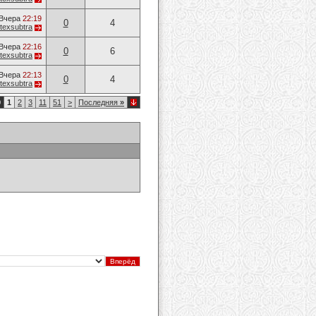
Вчера
22:19
0
4
jitexsubtra
Вчера
22:16
0
6
jitexsubtra
Вчера
22:13
0
4
jitexsubtra
0
1
2
3
11
51
>
Последняя
»