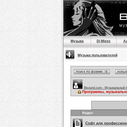
Музыка
Dj Mixes
А
Музыка пользователей
Bisound.com - Музыкальный 
Программы, музыкальны
Раздел
Софт для профессион