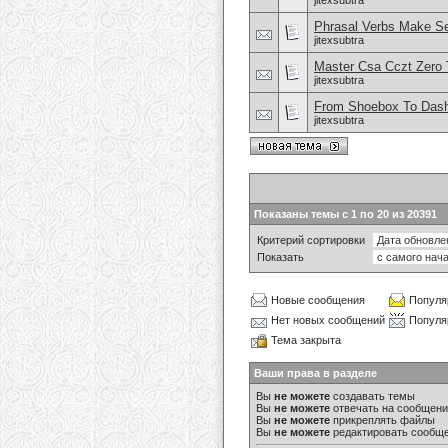
jitexsubtra
Phrasal Verbs Make S
jitexsubtra
Master Csa Cczt Zero T
jitexsubtra
From Shoebox To Dash
jitexsubtra
Показаны темы с 1 по 20 из 20391
Критерий сортировки
Показать
Новые сообщения
Популя
Нет новых сообщений
Популя
Тема закрыта
Ваши права в разделе
Вы
не можете
создавать темы
Вы
не можете
отвечать на сообщен
Вы
не можете
прикреплять файлы
Вы
не можете
редактировать сообщ