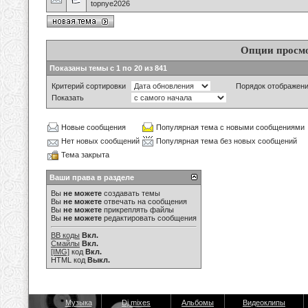
topnye2026
Опции просм
Показаны темы с 1 по 20 из 841
Критерий сортировки
Порядок отображен
Показать
Новые сообщения
Популярная тема с новыми сообщениями
Нет новых сообщений
Популярная тема без новых сообщений
Тема закрыта
Ваши права в разделе
Вы
не можете
создавать темы
Вы
не можете
отвечать на сообщения
Вы
не можете
прикреплять файлы
Вы
не можете
редактировать сообщения
BB коды
Вкл.
Смайлы
Вкл.
[IMG]
код
Вкл.
HTML код
Выкл.
Музыка
Dj mixes
Альбомы
Видеоклипы