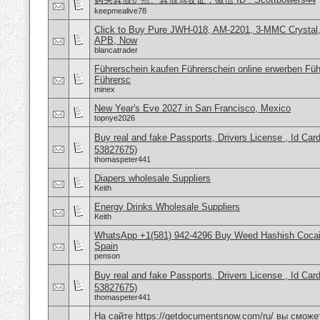
keepmealive78
Click to Buy Pure JWH-018, AM-2201, 3-MMC Crystal
APB, Now
blancatrader
Führerschein kaufen Führerschein online erwerben Füh
Führersc
minex
New Year's Eve 2027 in San Francisco, Mexico
topnye2026
Buy real and fake Passports, Drivers License , Id
53827675)
thomaspeter441
Diapers wholesale Suppliers
Keith
Energy Drinks Wholesale Suppliers
Keith
WhatsApp +1(581) 942-4296 Buy Weed Hashish Cocain
Spain
penson
Buy real and fake Passports, Drivers License , Id
53827675)
thomaspeter441
На сайте https://getdocumentsnow.com/ru/ вы сможе