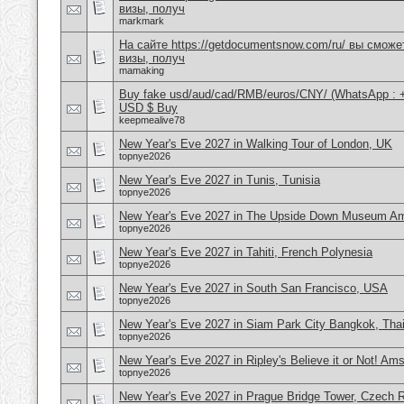
визы, получ
markmark
На сайте https://getdocumentsnow.com/ru/ вы сможе
визы, получ
mamaking
Buy fake usd/aud/cad/RMB/euros/CNY/ (WhatsApp : 
USD $ Buy
keepmealive78
New Year's Eve 2027 in Walking Tour of London, UK
topnye2026
New Year's Eve 2027 in Tunis, Tunisia
topnye2026
New Year's Eve 2027 in The Upside Down Museum Am
topnye2026
New Year's Eve 2027 in Tahiti, French Polynesia
topnye2026
New Year's Eve 2027 in South San Francisco, USA
topnye2026
New Year's Eve 2027 in Siam Park City Bangkok, Tha
topnye2026
New Year's Eve 2027 in Ripley's Believe it or Not! Am
topnye2026
New Year's Eve 2027 in Prague Bridge Tower, Czech R