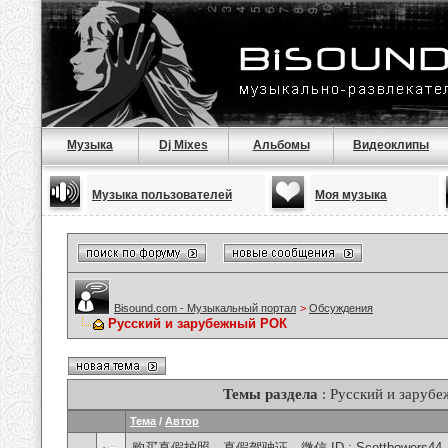
Музыка
Dj Mixes
Альбомы
Видеоклипы
Музыка пользователей
Моя музыка
Bisound.com - Музыкальный портал
>
Обсуждения
Русский и зарубежный РОК
Темы раздела
: Русский и заруб
Тема
/
Автор
购买真假护照、真假驾驶证，微信 ID : Scottbowers44