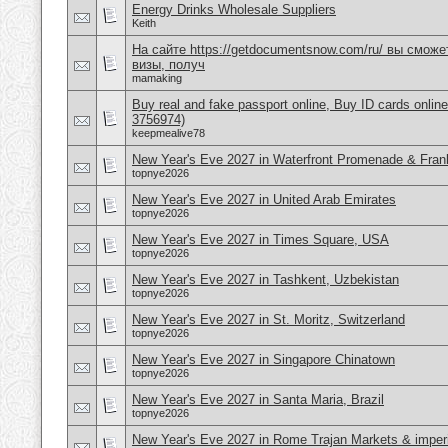
Energy Drinks Wholesale Suppliers
Keith
На сайте https://getdocumentsnow.com/ru/ вы сможе
визы, получ
mamaking
Buy real and fake passport online, Buy ID cards onli
3756974)
keepmealive78
New Year's Eve 2027 in Waterfront Promenade & Frank
topnye2026
New Year's Eve 2027 in United Arab Emirates
topnye2026
New Year's Eve 2027 in Times Square, USA
topnye2026
New Year's Eve 2027 in Tashkent, Uzbekistan
topnye2026
New Year's Eve 2027 in St. Moritz, Switzerland
topnye2026
New Year's Eve 2027 in Singapore Chinatown
topnye2026
New Year's Eve 2027 in Santa Maria, Brazil
topnye2026
New Year's Eve 2027 in Rome Trajan Markets & imperi