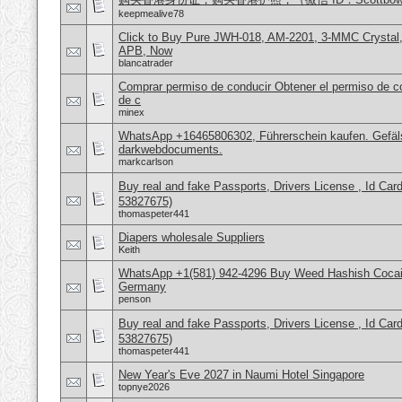
keepmealive78
Click to Buy Pure JWH-018, AM-2201, 3-MMC Crystal
APB, Now
blancatrader
Comprar permiso de conducir Obtener el permiso de co
de c
minex
WhatsApp +16465806302, Führerschein kaufen. Gefäl
darkwebdocuments.
markcarlson
Buy real and fake Passports, Drivers License , Id
53827675)
thomaspeter441
Diapers wholesale Suppliers
Keith
WhatsApp +1(581) 942-4296 Buy Weed Hashish Cocai
Germany
penson
Buy real and fake Passports, Drivers License , Id
53827675)
thomaspeter441
New Year's Eve 2027 in Naumi Hotel Singapore
topnye2026