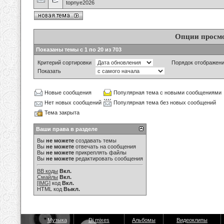
topnye2026
Опции просм
Показаны темы с 1 по 20 из 703
Критерий сортировки
Порядок отображен
Показать
Новые сообщения
Популярная тема с новыми сообщениями
Нет новых сообщений
Популярная тема без новых сообщений
Тема закрыта
Ваши права в разделе
Вы
не можете
создавать темы
Вы
не можете
отвечать на сообщения
Вы
не можете
прикреплять файлы
Вы
не можете
редактировать сообщения
BB коды
Вкл.
Смайлы
Вкл.
[IMG]
код
Вкл.
HTML код
Выкл.
Музыка
Dj mixes
Альбомы
Видеоклипы