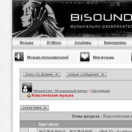
Музыка
Dj Mixes
Альбомы
Видеоклипы
Музыка пользователей
Моя музыка
Bisound.com - Музыкальный портал
>
Обсуждения
Классическая музыка
Темы раздела
: Классическая 
Тема
/
Автор
购买香港身份证，购买香港护照，（微信 ID：Scottbowe