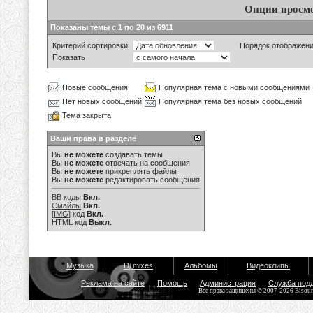
Опции просм
Показаны темы с 1 по 20 из 6911
Критерий сортировки
Порядок отображен
Показать
Новые сообщения
Популярная тема с новыми сообщениями
Нет новых сообщений
Популярная тема без новых сообщений
Тема закрыта
Ваши права в разделе
Вы
не можете
создавать темы
Вы
не можете
отвечать на сообщения
Вы
не можете
прикреплять файлы
Вы
не можете
редактировать сообщения
BB коды
Вкл.
Смайлы
Вкл.
[IMG]
код
Вкл.
HTML код
Выкл.
Музыка
Dj mixes
Альбомы
Видеоклипы
Реклама на сайте
Помощь
Администрация
Служба под
Все права защищены © 2007-2026 Bisou