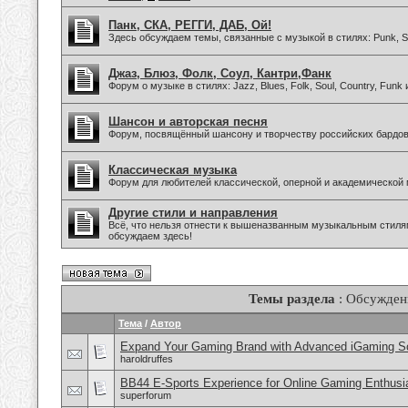
Панк, СКА, РЕГГИ, ДАБ, Ой!
Здесь обсуждаем темы, связанные с музыкой в стилях: Punk, Sk
Джаз, Блюз, Фолк, Соул, Кантри,Фанк
Форум о музыке в стилях: Jazz, Blues, Folk, Soul, Country, Funk
Шансон и авторская песня
Форум, посвящённый шансону и творчеству российских бардов
Классическая музыка
Форум для любителей классической, оперной и академической 
Другие стили и направления
Всё, что нельзя отнести к вышеназванным музыкальным стиля
обсуждаем здесь!
Темы раздела
: Обсужден
Тема
/
Автор
Expand Your Gaming Brand with Advanced iGaming S
haroldruffes
BB44 E-Sports Experience for Online Gaming Enthusi
superforum