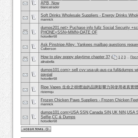
APB, Now
blancatrader
Soft Drinks Wholesale Suppliers - Energy Drinks Whol
mannick
dumps201.net> Puchase info fullz Social Security +s
PHONE+SSN+MMN+DATE OF
hotseller68
Ask Pinstripe Alley: Yankees mailbag questions reque
Culberson
How to play poppy playtime chapter 3?
(
1
2
3
...
Посл
alinabella
dumps101.com> sell cvv:usa-uk-aus-ca full&dumps with
paypal
hotseller68
Ripe Vapes 生命之樹煙油的品牌影響力與使用者真實
ristemqu
Frozen Chicken Paws Suppliers - Frozen Chicken Feet
mannick
dumps101.com>USA SSN,Canada SIN,UK NIN,USA SSN
Selfie,CC & Dumps
hotseller68