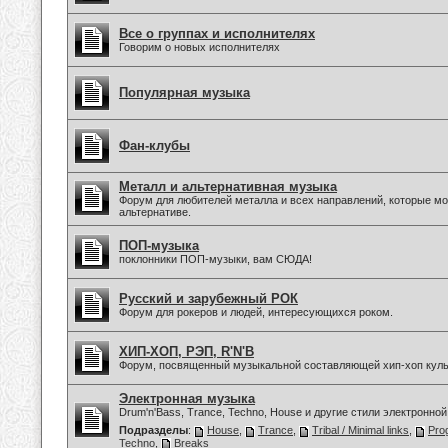
Все о группах и исполнителях
Говорим о новых исполнителях
Популярная музыка
Фан-клубы
Металл и альтернативная музыка
Форум для любителей металла и всех направлений, которые мо
альтернативе.
ПОП-музыка
поклонники ПОП-музыки, вам СЮДА!
Русский и зарубежный РОК
Форум для рокеров и людей, интересующихся роком.
ХИП-ХОП, РЭП, R'N'B
Форум, посвященный музыкальной составляющей хип-хоп куль
Электронная музыка
Drum'n'Bass, Trance, Techno, House и другие стили электронной
Подразделы
:
House
,
Trance
,
Tribal / Minimal links
,
Pro
Techno
,
Breaks