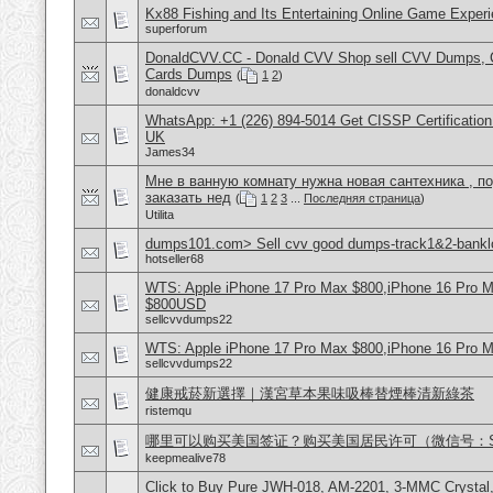
Kx88 Fishing and Its Entertaining Online Game Exper
superforum
DonaldCVV.CC - Donald CVV Shop sell CVV Dumps, CC
Cards Dumps
(
1
2
)
donaldcvv
WhatsApp: +1 (226) 894-5014​ Get CISSP Certification
UK
James34
Мне в ванную комнату нужна новая сантехника , п
заказать нед
(
1
2
3
...
Последняя страница
)
Utilita
dumps101.com> Sell cvv good dumps-track1&2-banklo
hotseller68
WTS: Apple iPhone 17 Pro Max $800,iPhone 16 Pro 
$800USD
sellcvvdumps22
WTS: Apple iPhone 17 Pro Max $800,iPhone 16 Pro 
sellcvvdumps22
健康戒菸新選擇｜漢宮草本果味吸棒替煙棒清新綠茶
ristemqu
哪里可以购买美国签证？购买美国居民许可（微信号：Scott
keepmealive78
Click to Buy Pure JWH-018, AM-2201, 3-MMC Crystal